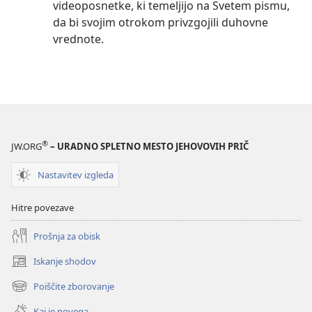
videoposnetke, ki temeljijo na Svetem pismu,
da bi svojim otrokom privzgojili duhovne
vrednote.
®
JW.ORG
– URADNO SPLETNO MESTO JEHOVOVIH PRIČ
Nastavitev izgleda
Hitre povezave
Prošnja za obisk
Iskanje shodov
(odpre
novo
Poiščite zborovanje
(odpre
okno)
novo
Kaj je novega