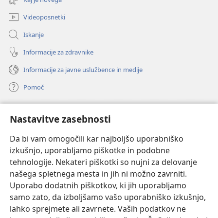
okno)
Videoposnetki
Iskanje
Informacije za zdravnike
Informacije za javne uslužbence in medije
Pomoč
Doniranje
(odpre
Nastavitve zasebnosti
novo
okno)
Da bi vam omogočili kar najboljšo uporabniško
Watchtowerjeva SPLETNA KNJIŽNICA™
(odpre
izkušnjo, uporabljamo piškotke in podobne
novo
®
JW Hub
tehnologije. Nekateri piškotki so nujni za delovanje
okno)
(odpre
našega spletnega mesta in jih ni možno zavrniti.
novo
®
JW Library
okno)
Uporabo dodatnih piškotkov, ki jih uporabljamo
samo zato, da izboljšamo vašo uporabniško izkušnjo,
Watchtower Library
lahko sprejmete ali zavrnete. Vaših podatkov ne