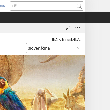
java
dpre
Išči
vo
no)
JEZIK BESEDILA: