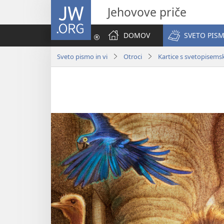
JW.ORG
Jehovove priče
DOMOV
SVETO PISM
Sveto pismo in vi
Otroci
Kartice s svetopisems