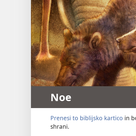
Noe
Prenesi to biblijsko kartico
in b
shrani.