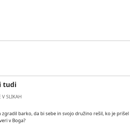
i tudi
 V SLIKAH
 zgradil barko, da bi sebe in svojo družino rešil, ko je priše
eri v Boga?