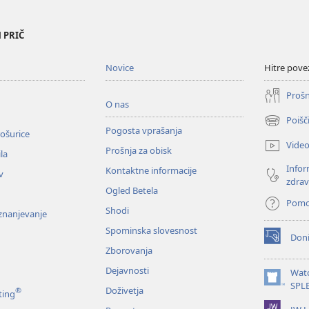
 PRIČ
Novice
Hitre pove
Prošn
O nas
Poišč
(odpre
Pogosta vprašanja
ošurice
novo
Vide
Prošnja za obisk
okno)
la
Infor
Kontaktne informacije
v
zdrav
Ogled Betela
Pom
Shodi
oznanjevanje
Spominska slovesnost
Doni
(odpre
Zborovanja
novo
okno)
Dejavnosti
Wat
(odpre
SPL
Doživetja
®
ting
novo