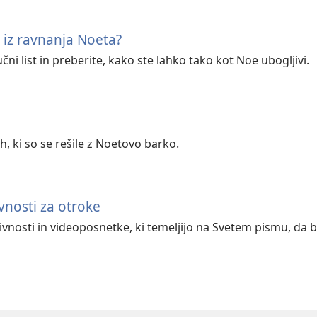
 iz ravnanja Noeta?
učni list in preberite, kako ste lahko tako kot Noe ubogljivi.
ih, ki so se rešile z Noetovo barko.
vnosti za otroke
vnosti in videoposnetke, ki temeljijo na Svetem pismu, da 