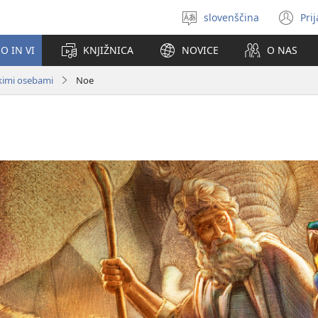
slovenščina
Pri
Izberite
(o
jezik
no
O IN VI
KNJIŽNICA
NOVICE
O NAS
ok
kimi osebami
Noe