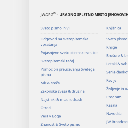
®
JW.ORG
– URADNO SPLETNO MESTO JEHOVOVIH
Sveto pismo in vi
Knjižnica
Odgovori na svetopisemska
Sveto pismo
vprašanja
Knjige
Pojasnjene svetopisemske vrstice
Brošure & br
Svetopisemski tečaj
Letaki & vabi
Pomoč pri preučevanju Svetega
Serije članko
pisma
Revije
Mir & sreča
Življenje in 
Zakonska zveza & družina
Programi
Najstniki & mladi odrasli
Kazala
Otroci
Navodila
Vera v Boga
JW Broadcas
Znanost & Sveto pismo