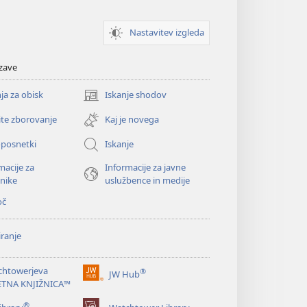
Nastavitev izgleda
zave
ja za obisk
Iskanje shodov
(odpre
novo
ite zborovanje
Kaj je novega
okno)
oposnetki
Iskanje
macije za
Informacije za javne
nike
uslužbence in medije
oč
ranje
chtowerjeva
®
JW Hub
(odpre
ETNA KNJIŽNICA™
novo
®
okno)