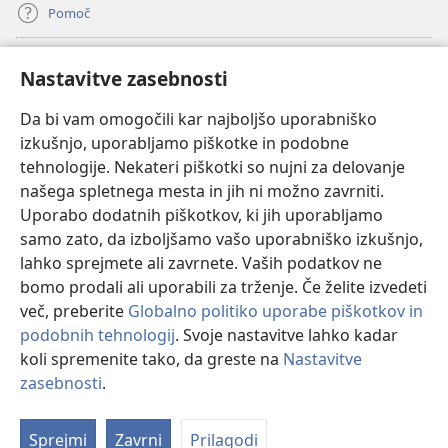
Pomoč
Doniranje
(odpre
Nastavitve zasebnosti
novo
okno)
Da bi vam omogočili kar najboljšo uporabniško
Watchtowerjeva SPLETNA KNJIŽNICA™
(odpre
izkušnjo, uporabljamo piškotke in podobne
novo
®
JW Hub
tehnologije. Nekateri piškotki so nujni za delovanje
okno)
(odpre
našega spletnega mesta in jih ni možno zavrniti.
novo
®
JW Library
okno)
Uporabo dodatnih piškotkov, ki jih uporabljamo
samo zato, da izboljšamo vašo uporabniško izkušnjo,
Watchtower Library
lahko sprejmete ali zavrnete. Vaših podatkov ne
bomo prodali ali uporabili za trženje. Če želite izvedeti
več, preberite
Globalno politiko uporabe piškotkov in
podobnih tehnologij
. Svoje nastavitve lahko kadar
Copyright
© 2026 Watch Tower Bible and Tract Society of Pennsylvania.
koli spremenite tako, da greste na
Nastavitve
POGOJI UPORABE
|
POLITIKA ZASEBNOSTI
|
NASTAVITVE
zasebnosti
.
ZASEBNOSTI
Sprejmi
Zavrni
Prilagodi