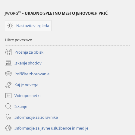
®
JW.ORG
– URADNO SPLETNO MESTO JEHOVOVIH PRIČ
Nastavitev izgleda
Hitre povezave
Prošnja za obisk
Iskanje shodov
(odpre
novo
Poiščite zborovanje
(odpre
okno)
novo
Kaj je novega
okno)
Videoposnetki
Iskanje
Informacije za zdravnike
Informacije za javne uslužbence in medije