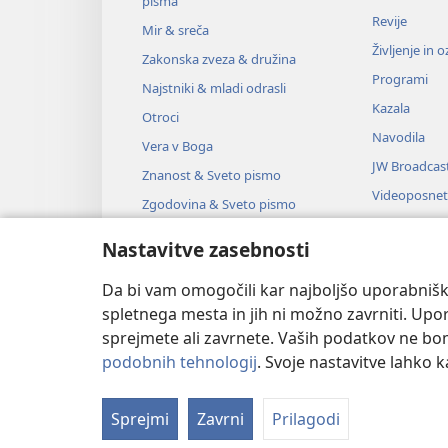
pisma
Revije
Mir & sreča
Življenje in 
Zakonska zveza & družina
Programi
Najstniki & mladi odrasli
Kazala
Otroci
Navodila
Vera v Boga
JW Broadcas
Znanost & Sveto pismo
Videoposnet
Zgodovina & Sveto pismo
Glasba
Nastavitve zasebnosti
Zvočne dra
Dramsko bra
Da bi vam omogočili kar najboljšo uporabnišk
spletnega mesta in jih ni možno zavrniti. Up
sprejmete ali zavrnete. Vaših podatkov ne bomo 
podobnih tehnologij
. Svoje nastavitve lahko 
Copyright
© 2026 Watch Tower Bible
Sprejmi
Zavrni
Prilagodi