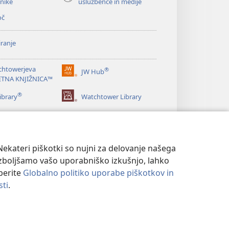
nike
uslužbence in medije
oč
ranje
chtowerjeva
®
JW Hub
(odpre
ETNA KNJIŽNICA™
novo
®
okno)
ibrary
Watchtower Library
ekateri piškotki so nujni za delovanje našega
izboljšamo vašo uporabniško izkušnjo, lahko
eberite
Globalno politiko uporabe piškotkov in
sti
.
NOSTI
|
NASTAVITVE ZASEBNOSTI