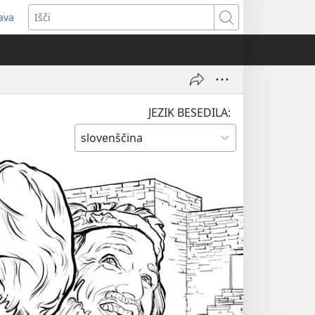
java
dpre
Išči
vo
no)
JEZIK BESEDILA: