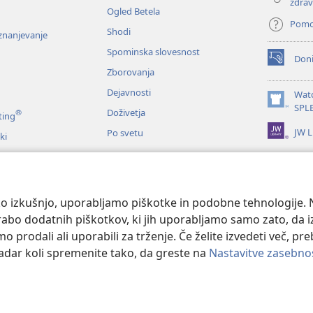
zdrav
Ogled Betela
Pom
Shodi
oznanjevanje
Spominska slovesnost
Doni
(odpre
Zborovanja
novo
okno)
Dejavnosti
Wat
(odpre
SPL
Doživetja
®
ting
novo
JW L
Po svetu
okno)
ki
me
nje Svetega pisma
o izkušnjo, uporabljamo piškotke in podobne tehnologije. N
orabo dodatnih piškotkov, ki jih uporabljamo samo zato, da 
prodali ali uporabili za trženje. Če želite izvedeti več, pr
kadar koli spremenite tako, da greste na
Nastavitve zasebno
 and Tract Society of Pennsylvania.
POGOJI UPORABE
|
POLITIKA ZASEB