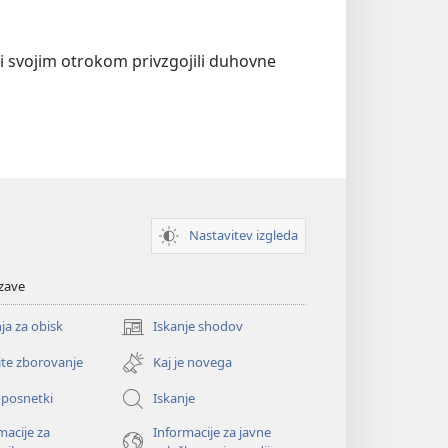
bi svojim otrokom privzgojili duhovne
Nastavitev izgleda
zave
ja za obisk
Iskanje shodov
(odpre
novo
ite zborovanje
Kaj je novega
okno)
oposnetki
Iskanje
macije za
Informacije za javne