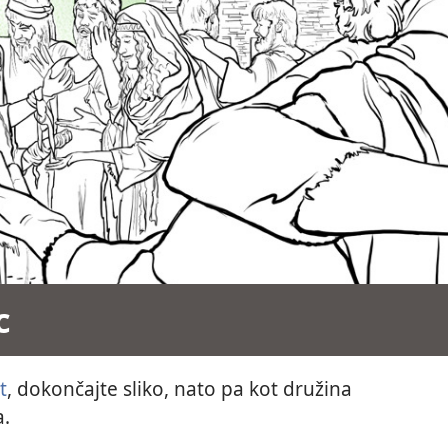
c
t
, dokončajte sliko, nato pa kot družina
a.