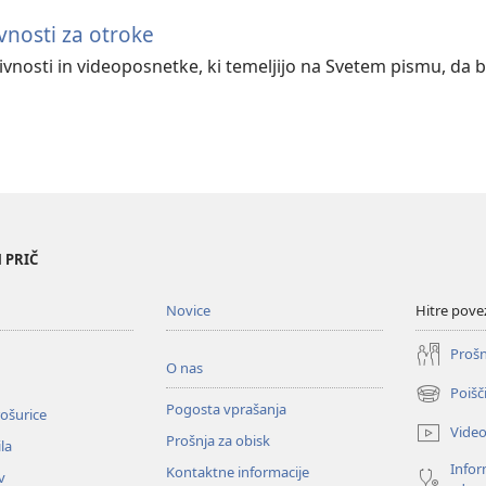
vnosti za otroke
vnosti in videoposnetke, ki temeljijo na Svetem pismu, da 
 PRIČ
Novice
Hitre pove
Prošn
O nas
Poišč
(odpre
Pogosta vprašanja
ošurice
novo
Vide
Prošnja za obisk
okno)
la
Infor
Kontaktne informacije
v