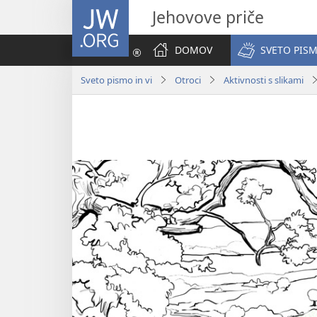
JW.ORG
Jehovove priče
DOMOV
SVETO PISM
Sveto pismo in vi
Otroci
Aktivnosti s slikami