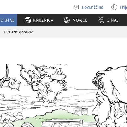
slovenščina
Pri
Izberite
(o
jezik
no
O IN VI
KNJIŽNICA
NOVICE
O NAS
ok
Hvaležni gobavec