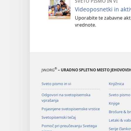
SVETO PISMO IN VI
Videoposnetki in akti
Uporabite te zabavne akti
vrednote.
®
JW.ORG
– URADNO SPLETNO MESTO JEHOVOVIH
Sveto pismo in vi
Knjižnica
Odgovori na svetopisemska
Sveto pismo
vprašanja
Knjige
Pojasnjene svetopisemske vrstice
Brošure & br
Svetopisemski tečaj
Letaki & vabi
Pomoč pri preučevanju Svetega
Serije članko