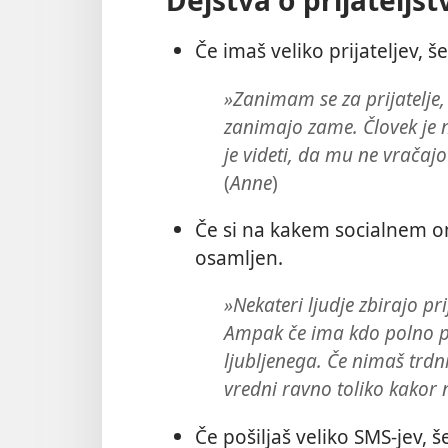
Dejstva o prijateljs
Če imaš veliko prijateljev, 
»Zanimam se za prijatelje, 
zanimajo zame. Človek je na
je videti, da mu ne vračaj
(
Anne
)
Če si na kakem socialnem om
osamljen.
»Nekateri ljudje zbirajo pri
Ampak če ima kdo polno pre
ljubljenega. Če nimaš trdnih
vredni ravno toliko kakor n
Če pošiljaš veliko SMS-jev, 