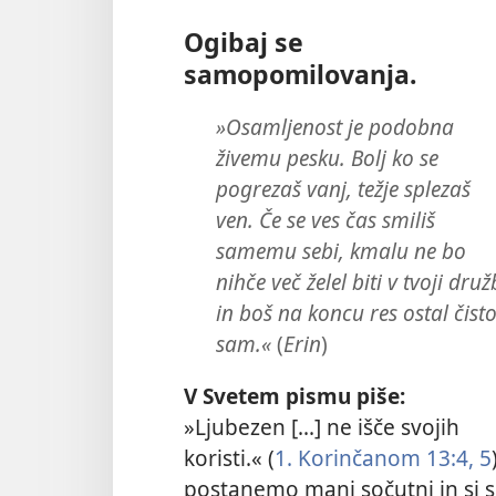
Ogibaj se
samopomilovanja.
»Osamljenost je podobna
živemu pesku. Bolj ko se
pogrezaš vanj, težje splezaš
ven. Če se ves čas smiliš
samemu sebi, kmalu ne bo
nihče več želel biti v tvoji druž
in boš na koncu res ostal čist
sam.«
(
Erin
)
V Svetem pismu piše:
»Ljubezen [...] ne išče svojih
koristi.« (
1. Korinčanom 13:4, 5
postanemo manj sočutni in si