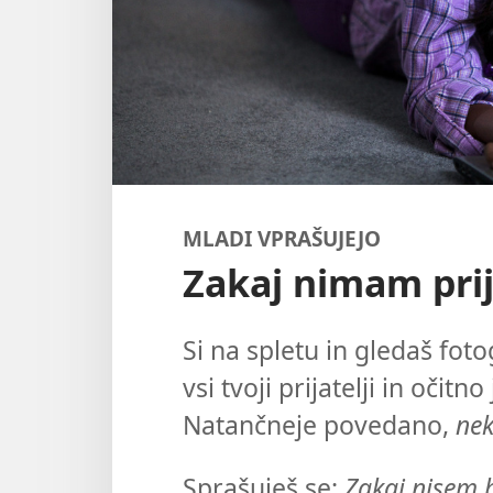
MLADI VPRAŠUJEJO
Zakaj nimam prij
Si na spletu in gledaš fot
vsi tvoji prijatelji in očit
Natančneje povedano,
ne
Sprašuješ se:
Zakaj nisem b