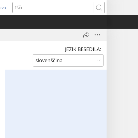
java
dpre
Išči
vo
no)
JEZIK BESEDILA: