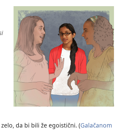
si
lo, da bi bili že egoistični. (
Galačanom