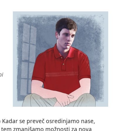
bi
o
) Kadar se preveč osredinjamo nase,
 s tem zmanjšamo možnosti za nova