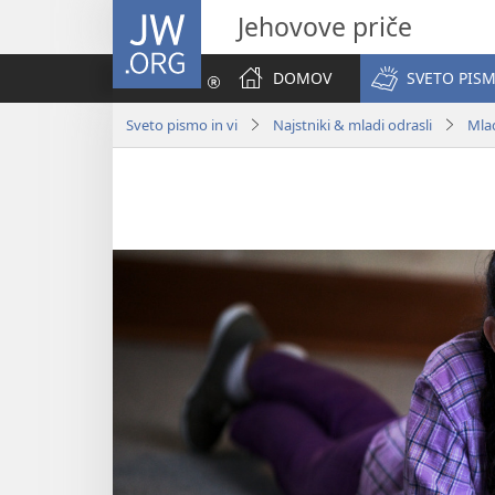
JW.ORG
Jehovove priče
DOMOV
SVETO PISM
Sveto pismo in vi
Najstniki & mladi odrasli
Mlad