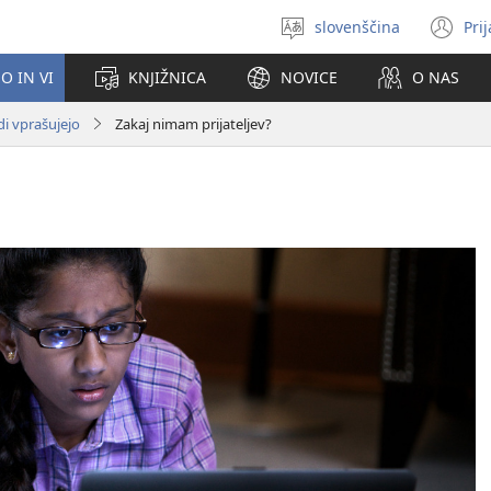
slovenščina
Pri
Izberite
(o
jezik
no
O IN VI
KNJIŽNICA
NOVICE
O NAS
ok
i vprašujejo
Zakaj nimam prijateljev?