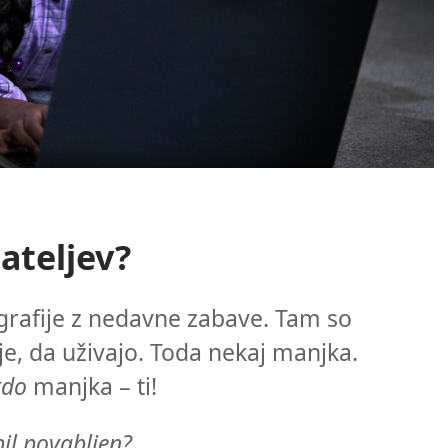
ateljev?
ografije z nedavne zabave. Tam so
no je, da uživajo. Toda nekaj manjka.
kdo
manjka – ti!
il povabljen?