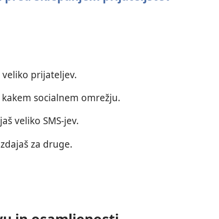
veliko prijateljev.
 na kakem socialnem omrežju.
ljaš veliko SMS-jev.
azdajaš za druge.