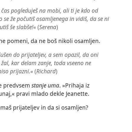
 čas pogleduješ na mobi, ali ti je kdo od
ko se že počutiš osamljenega in vidiš, da se ni
tiš še slabše!«
(
Serena
)
 ne pomeni, da ne boš nikoli osamljen.
ušen do prijateljev, a sem opazil, da oni
 žal, kar delam zanje, toda vseeno ne
so prijazni.«
(
Richard
)
je predvsem
stanje uma
. »Prihaja iz
unaj,« pravi mlado dekle Jeanette.
imaš prijateljev in da si osamljen?