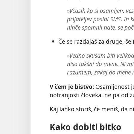
»Včasih ko si osamljen, ves
prijateljev poslal SMS. In 
nihče spomnil nate, se poču
Če se razdajaš za druge, še
»Vedno skušam biti velikod
niso takšni do mene. Ni mi
razumem, zakaj do mene ni
V čem je bistvo:
Osamljenost 
notranjosti človeka, ne pa od z
Kaj lahko storiš, če meniš, da n
Kako dobiti bitko