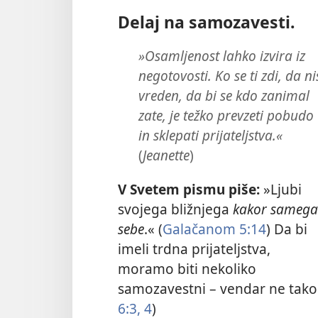
Delaj na samozavesti.
»Osamljenost lahko izvira iz
negotovosti. Ko se ti zdi, da ni
vreden, da bi se kdo zanimal
zate, je težko prevzeti pobudo
in sklepati prijateljstva.«
(
Jeanette
)
V Svetem pismu piše:
»Ljubi
svojega bližnjega
kakor samega
sebe
.« (
Galačanom 5:14
) Da bi
imeli trdna prijateljstva,
moramo biti nekoliko
samozavestni – vendar ne tako ze
6:3, 4
)