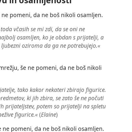
tvu in osamljenosti
še ne pomeni, da ne boš nikoli osamljen.
toda včasih se mi zdi, da se oni ne
jbolj osamljen, ko je obdan s prijatelji, a
o ljubezni oziroma da ga ne potrebujejo.«
režju, še ne pomeni, da ne boš nikoli
jatelje, tako kakor nekateri zbirajo figurice.
dmetov, ki jih zbira, se zato še ne počuti
 prijateljstev, potem so prijatelji na spletu
ežive figurice.«
(
Elaine
)
še ne pomeni, da ne boš nikoli osamljen.