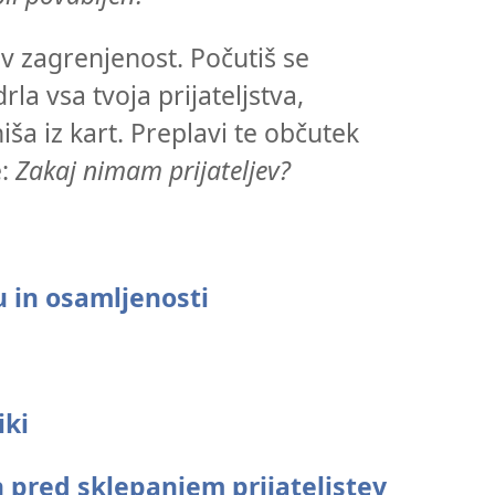
v zagrenjenost. Počutiš se
rla vsa tvoja prijateljstva,
a iz kart. Preplavi te občutek
e:
Zakaj nimam prijateljev?
u in osamljenosti
iki
 pred sklepanjem prijateljstev