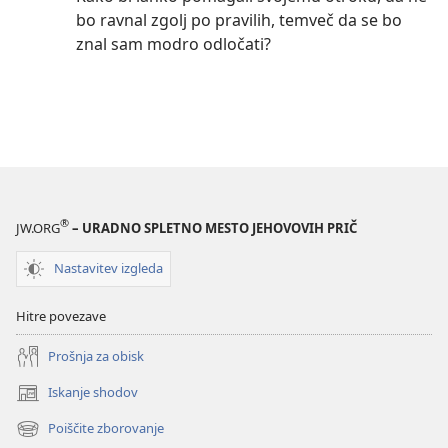
bo ravnal zgolj po pravilih, temveč da se bo
znal sam modro odločati?
®
JW.ORG
– URADNO SPLETNO MESTO JEHOVOVIH PRIČ
Nastavitev izgleda
Hitre povezave
Prošnja za obisk
Iskanje shodov
(odpre
novo
Poiščite zborovanje
(odpre
okno)