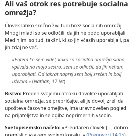
Ali vaš otrok res potrebuje socialna
omrežja?
Človek lahko srečno živi tudi brez socialnih omrežij.
Mnogi mladi so se odločili, da jih ne bodo uporabljali.
Med njimi so tudi takšni, ki so jih včasih uporabljali, pa
jih zdaj ne več.
»Potem ko sem videl, kako so socialna omrežja slabo
vplivala na mojo sestro, sem se odločil, da jih neham
uporabljati. Od takrat naprej sem bolj srečen in bolj
uživam.«
(
Nathan, 17 let
)
Bistvo:
Preden svojemu otroku dovolite uporabljati
socialna omrežja, se prepričajte, ali je dovolj zrel, da
upošteva časovne omejitve, ima uravnovešen pogled
na prijateljstva in se ogiba neprimernih vsebin.
Svetopisemsko načelo:
»Preudaren človek [...] dobro
premisli o vsakem svojem koraku.« (
Pregovori 14:15
)