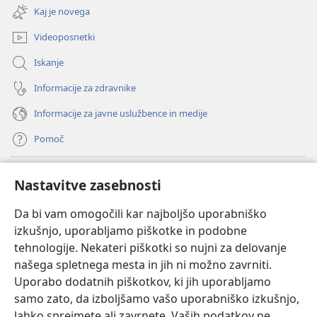
novo
Kaj je novega
okno)
Videoposnetki
Iskanje
Informacije za zdravnike
Informacije za javne uslužbence in medije
Pomoč
Doniranje
(odpre
Nastavitve zasebnosti
novo
okno)
Da bi vam omogočili kar najboljšo uporabniško
Watchtowerjeva SPLETNA KNJIŽNICA™
(odpre
izkušnjo, uporabljamo piškotke in podobne
novo
®
JW Hub
tehnologije. Nekateri piškotki so nujni za delovanje
okno)
(odpre
našega spletnega mesta in jih ni možno zavrniti.
novo
®
JW Library
okno)
Uporabo dodatnih piškotkov, ki jih uporabljamo
samo zato, da izboljšamo vašo uporabniško izkušnjo,
Watchtower Library
lahko sprejmete ali zavrnete. Vaših podatkov ne