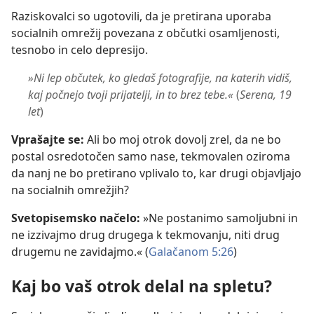
Raziskovalci so ugotovili, da je pretirana uporaba
socialnih omrežij povezana z občutki osamljenosti,
tesnobo in celo depresijo.
»Ni lep občutek, ko gledaš fotografije, na katerih vidiš,
kaj počnejo tvoji prijatelji, in to brez tebe.«
(
Serena, 19
let
)
Vprašajte se:
Ali bo moj otrok dovolj zrel, da ne bo
postal osredotočen samo nase, tekmovalen oziroma
da nanj ne bo pretirano vplivalo to, kar drugi objavljajo
na socialnih omrežjih?
Svetopisemsko načelo:
»Ne postanimo samoljubni in
ne izzivajmo drug drugega k tekmovanju, niti drug
drugemu ne zavidajmo.« (
Galačanom 5:26
)
Kaj bo vaš otrok delal na spletu?