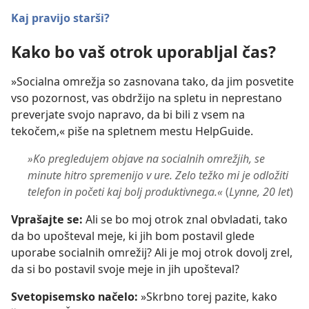
Kaj pravijo starši?
Kako bo vaš otrok uporabljal čas?
»Socialna omrežja so zasnovana tako, da jim posvetite
vso pozornost, vas obdržijo na spletu in neprestano
preverjate svojo napravo, da bi bili z vsem na
tekočem,« piše na spletnem mestu HelpGuide.
»Ko pregledujem objave na socialnih omrežjih, se
minute hitro spremenijo v ure. Zelo težko mi je odložiti
telefon in početi kaj bolj produktivnega.«
(
Lynne, 20 let
)
Vprašajte se:
Ali se bo moj otrok znal obvladati, tako
da bo upošteval meje, ki jih bom postavil glede
uporabe socialnih omrežij? Ali je moj otrok dovolj zrel,
da si bo postavil svoje meje in jih upošteval?
Svetopisemsko načelo:
»Skrbno torej pazite, kako