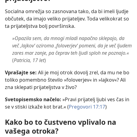
Socialna omrežja so zasnovana tako, da bi imeli ljudje
občutek, da imajo veliko prijateljev. Toda velikokrat so
ta prijateljstva bolj površinska.
»Opazila sem, da mnogi mladi napačno sklepajo, da
več ‚lajkov‘ oziroma ‚foloverjev‘ pomeni, da je več ljudem
zares mar zanje, pa čeprav teh ljudi sploh ne poznajo.«
(
Patricia, 17 let
)
Vprašajte se:
Ali je moj otrok dovolj zrel, da mu ne bo
toliko pomembno število »foloverjev« in »lajkov«? Ali
zna sklepati prijateljstva v živo?
Svetopisemsko načelo:
»Pravi prijatelj ljubi ves čas in
se v stiski izkaže kot brat.« (
Pregovori 17:17
)
Kako bo to čustveno vplivalo na
vašega otroka?