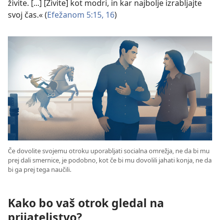
živite. [...] [Živite] kot modri, in kar najbolje izrabljajte
svoj čas.« (
Efežanom 5:15, 16
)
Če dovolite svojemu otroku uporabljati socialna omrežja, ne da bi mu
prej dali smernice, je podobno, kot če bi mu dovolili jahati konja, ne da
bi ga prej tega naučili.
Kako bo vaš otrok gledal na
prijateljstvo?