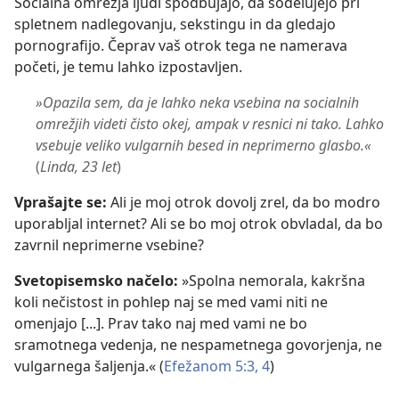
Socialna omrežja ljudi spodbujajo, da sodelujejo pri
spletnem nadlegovanju, sekstingu in da gledajo
pornografijo. Čeprav vaš otrok tega ne namerava
početi, je temu lahko izpostavljen.
»Opazila sem, da je lahko neka vsebina na socialnih
omrežjih videti čisto okej, ampak v resnici ni tako. Lahko
vsebuje veliko vulgarnih besed in neprimerno glasbo.«
(
Linda, 23 let
)
Vprašajte se:
Ali je moj otrok dovolj zrel, da bo modro
uporabljal internet? Ali se bo moj otrok obvladal, da bo
zavrnil neprimerne vsebine?
Svetopisemsko načelo:
»Spolna nemorala, kakršna
koli nečistost in pohlep naj se med vami niti ne
omenjajo [...]. Prav tako naj med vami ne bo
sramotnega vedenja, ne nespametnega govorjenja, ne
vulgarnega šaljenja.« (
Efežanom 5:3, 4
)