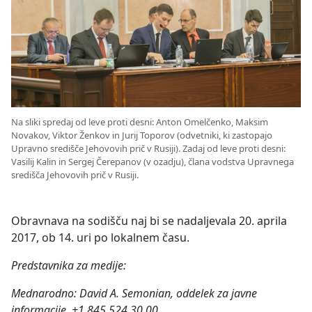
Na sliki spredaj od leve proti desni: Anton Omelčenko, Maksim
Novakov, Viktor Ženkov in Jurij Toporov (odvetniki, ki zastopajo
Upravno središče Jehovovih prič v Rusiji). Zadaj od leve proti desni:
Vasilij Kalin in Sergej Čerepanov (v ozadju), člana vodstva Upravnega
središča Jehovovih prič v Rusiji.
Obravnava na sodišču naj bi se nadaljevala 20. aprila
2017, ob 14. uri po lokalnem času.
Predstavnika za medije:
Mednarodno: David A. Semonian, oddelek za javne
informacije, +1 845 524 30 00