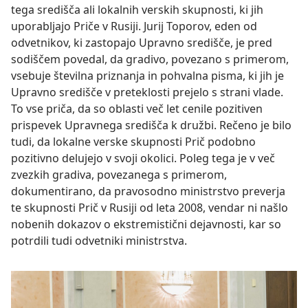
tega središča ali lokalnih verskih skupnosti, ki jih
uporabljajo Priče v Rusiji. Jurij Toporov, eden od
odvetnikov, ki zastopajo Upravno središče, je pred
sodiščem povedal, da gradivo, povezano s primerom,
vsebuje številna priznanja in pohvalna pisma, ki jih je
Upravno središče v preteklosti prejelo s strani vlade.
To vse priča, da so oblasti več let cenile pozitiven
prispevek Upravnega središča k družbi. Rečeno je bilo
tudi, da lokalne verske skupnosti Prič podobno
pozitivno delujejo v svoji okolici. Poleg tega je v več
zvezkih gradiva, povezanega s primerom,
dokumentirano, da pravosodno ministrstvo preverja
te skupnosti Prič v Rusiji od leta 2008, vendar ni našlo
nobenih dokazov o ekstremistični dejavnosti, kar so
potrdili tudi odvetniki ministrstva.