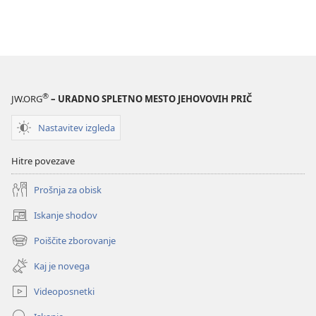
®
JW.ORG
– URADNO SPLETNO MESTO JEHOVOVIH PRIČ
Nastavitev izgleda
Hitre povezave
Prošnja za obisk
Iskanje shodov
(odpre
novo
Poiščite zborovanje
(odpre
okno)
novo
Kaj je novega
okno)
Videoposnetki