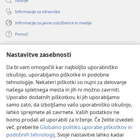
Iskanje
Informacije za zdravnike
Informacije za javne uslužbence in medije
Pomoč
Doniranje
(odpre
Nastavitve zasebnosti
novo
okno)
Da bi vam omogočili kar najboljšo uporabniško
Watchtowerjeva SPLETNA KNJIŽNICA™
(odpre
izkušnjo, uporabljamo piškotke in podobne
novo
®
JW Hub
tehnologije. Nekateri piškotki so nujni za delovanje
okno)
(odpre
našega spletnega mesta in jih ni možno zavrniti.
novo
®
JW Library
okno)
Uporabo dodatnih piškotkov, ki jih uporabljamo
samo zato, da izboljšamo vašo uporabniško izkušnjo,
Watchtower Library
lahko sprejmete ali zavrnete. Vaših podatkov ne
bomo prodali ali uporabili za trženje. Če želite izvedeti
več, preberite
Globalno politiko uporabe piškotkov in
podobnih tehnologij
. Svoje nastavitve lahko kadar