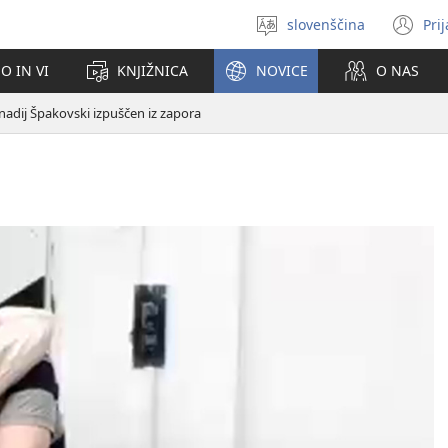
slovenščina
Pri
Izberite
(o
jezik
no
O IN VI
KNJIŽNICA
NOVICE
O NAS
ok
nadij Špakovski izpuščen iz zapora