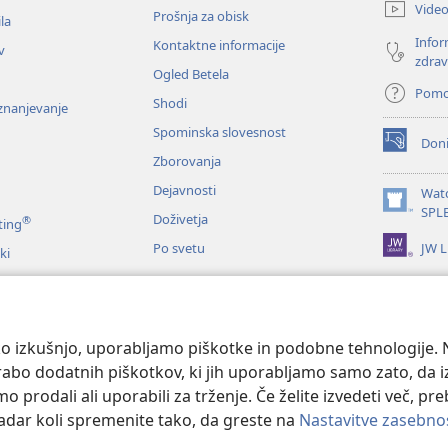
novo
Vide
Prošnja za obisk
okno)
la
Infor
Kontaktne informacije
v
zdrav
Ogled Betela
Pom
Shodi
oznanjevanje
Spominska slovesnost
Doni
(odpre
Zborovanja
novo
okno)
Dejavnosti
Wat
(odpre
SPL
Doživetja
®
ting
novo
JW L
Po svetu
okno)
ki
me
nje Svetega pisma
o izkušnjo, uporabljamo piškotke in podobne tehnologije. N
orabo dodatnih piškotkov, ki jih uporabljamo samo zato, da 
prodali ali uporabili za trženje. Če želite izvedeti več, pr
kadar koli spremenite tako, da greste na
Nastavitve zasebno
 and Tract Society of Pennsylvania.
POGOJI UPORABE
|
POLITIKA ZASEB