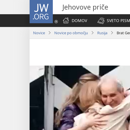
JW.ORG
Jehovove priče
DOMOV
SVETO PISM
Novice
Novice po območju
Rusija
Brat Ge