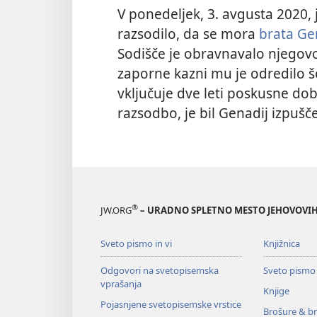
V ponedeljek, 3. avgusta 2020,
razsodilo, da se mora
brata Ge
Sodišče je obravnavalo njegovo
zaporne kazni mu je odredilo še
vključuje dve leti poskusne dob
razsodbo, je bil Genadij izpušče
®
JW.ORG
– URADNO SPLETNO MESTO JEHOVOVIH
Sveto pismo in vi
Knjižnica
Odgovori na svetopisemska
Sveto pismo
vprašanja
Knjige
Pojasnjene svetopisemske vrstice
Brošure & br