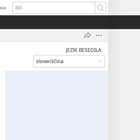
java
dpre
Išči
vo
no)
JEZIK BESEDILA: