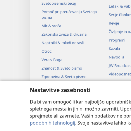
Svetopisemski tečaj
Letaki & vabi
Pomoč pri preučevanju Svetega
Serije članko
pisma
Revije
Mir & sreča
Življenje in 
Zakonska zveza & družina
Programi
Najstniki & mladi odrasli
Kazala
Otroci
Navodila
Vera v Boga
JW Broadcas
Znanost & Sveto pismo
Videoposnet
Zgodovina & Sveto pismo
Glasba
Nastavitve zasebnosti
Zvočne dra
Dramsko bra
Da bi vam omogočili kar najboljšo uporabnišk
spletnega mesta in jih ni možno zavrniti. Up
sprejmete ali zavrnete. Vaših podatkov ne bomo 
podobnih tehnologij
. Svoje nastavitve lahko 
Copyright
© 2026 Watch Tower Bible