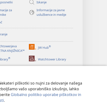
oposnetki
Iskanje
macije za
Informacije za javne
nike
uslužbence in medije
oč
ranje
chtowerjeva
®
JW Hub
(odpre
ETNA KNJIŽNICA™
novo
®
okno)
ibrary
Watchtower Library
ekateri piškotki so nujni za delovanje našega
izboljšamo vašo uporabniško izkušnjo, lahko
eberite
Globalno politiko uporabe piškotkov in
sti
.
NOSTI
|
NASTAVITVE ZASEBNOSTI