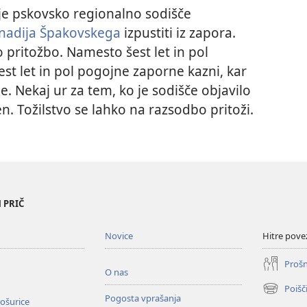
 je pskovsko regionalno sodišče
nadija Špakovskega
izpustiti iz zapora.
 pritožbo. Namesto šest let in pol
st let in pol pogojne zaporne kazni, kar
e. Nekaj ur za tem, ko je sodišče objavilo
n. Tožilstvo se lahko na razsodbo pritoži.
 PRIČ
Novice
Hitre pove
Prošn
O nas
Poišč
(odpre
Pogosta vprašanja
ošurice