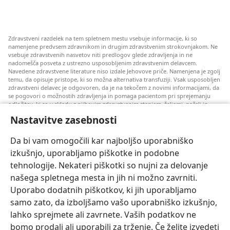
Zdravstveni razdelek na tem spletnem mestu vsebuje informacije, ki so
namenjene predvsem zdravnikom in drugim zdravstvenim strokovnjakom. Ne
vsebuje zdravstvenih nasvetov niti predlogov glede zdravljenja in ne
nadomešča posveta z ustrezno usposobljenim zdravstvenim delavcem.
Navedene zdravstvene literature niso izdale Jehovove priče. Namenjena je zgolj
temu, da opisuje pristope, ki so možna alternativa transfuziji. Vsak usposobljen
zdravstveni delavec je odgovoren, da je na tekočem z novimi informacijami, da
se pogovori o možnostih zdravljenja in pomaga pacientom pri sprejemanju
odločitev, ki so v skladu z njihovim zdravstvenim stanjem, željami, načeli in
prepričanji. Pristopi, ki so omenjeni, niso ustrezni ali sprejemljivi za vse
Nastavitve zasebnosti
paciente.
Opomba za paciente: Glede svojega zdravstvenega stanja ali zdravljenja se
Da bi vam omogočili kar najboljšo uporabniško
vedno posvetujte s svojim zdravnikom ali drugim usposobljenim zdravstvenim
delavcem. Če sumite, da ste bolni, se posvetujte z zdravnikom.
izkušnjo, uporabljamo piškotke in podobne
tehnologije. Nekateri piškotki so nujni za delovanje
Za uporabo tega spletnega mesta veljajo pogoji uporabe.
našega spletnega mesta in jih ni možno zavrniti.
Uporabo dodatnih piškotkov, ki jih uporabljamo
samo zato, da izboljšamo vašo uporabniško izkušnjo,
lahko sprejmete ali zavrnete. Vaših podatkov ne
Nastavitev izgleda
bomo prodali ali uporabili za trženje. Če želite izvedeti