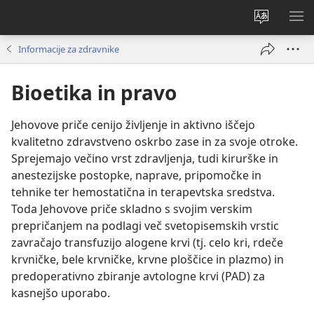
Spremeni
PO
jezik
ME
Informacije za zdravnike
spletnega
mesta
Bioetika in pravo
Jehovove priče cenijo življenje in aktivno iščejo
kvalitetno zdravstveno oskrbo zase in za svoje otroke.
Sprejemajo večino vrst zdravljenja, tudi kirurške in
anestezijske postopke, naprave, pripomočke in
tehnike ter hemostatična in terapevtska sredstva.
Toda Jehovove priče skladno s svojim verskim
prepričanjem na podlagi več svetopisemskih vrstic
zavračajo transfuzijo alogene krvi (tj. celo kri, rdeče
krvničke, bele krvničke, krvne ploščice in plazmo) in
predoperativno zbiranje avtologne krvi (PAD) za
kasnejšo uporabo.