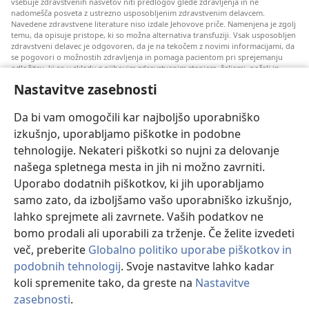
vsebuje zdravstvenih nasvetov niti predlogov glede zdravljenja in ne
nadomešča posveta z ustrezno usposobljenim zdravstvenim delavcem.
Navedene zdravstvene literature niso izdale Jehovove priče. Namenjena je zgolj
temu, da opisuje pristope, ki so možna alternativa transfuziji. Vsak usposobljen
zdravstveni delavec je odgovoren, da je na tekočem z novimi informacijami, da
se pogovori o možnostih zdravljenja in pomaga pacientom pri sprejemanju
odločitev, ki so v skladu z njihovim zdravstvenim stanjem, željami, načeli in
prepričanji. Pristopi, ki so omenjeni, niso ustrezni ali sprejemljivi za vse
Nastavitve zasebnosti
paciente.
Opomba za paciente: Glede svojega zdravstvenega stanja ali zdravljenja se
Da bi vam omogočili kar najboljšo uporabniško
vedno posvetujte s svojim zdravnikom ali drugim usposobljenim zdravstvenim
delavcem. Če sumite, da ste bolni, se posvetujte z zdravnikom.
izkušnjo, uporabljamo piškotke in podobne
tehnologije. Nekateri piškotki so nujni za delovanje
Za uporabo tega spletnega mesta veljajo pogoji uporabe.
našega spletnega mesta in jih ni možno zavrniti.
Uporabo dodatnih piškotkov, ki jih uporabljamo
samo zato, da izboljšamo vašo uporabniško izkušnjo,
lahko sprejmete ali zavrnete. Vaših podatkov ne
Nastavitev izgleda
bomo prodali ali uporabili za trženje. Če želite izvedeti
več, preberite
Globalno politiko uporabe piškotkov in
podobnih tehnologij
. Svoje nastavitve lahko kadar
koli spremenite tako, da greste na
Nastavitve
Copyright
© 2026 Watch Tower Bible and Tract Society of Pennsylvania.
POGOJI UPORABE
|
POLITIKA ZASEBNOSTI
|
NASTAVITVE
zasebnosti
.
ZASEBNOSTI