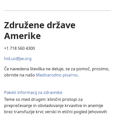
Združene države
Amerike
+1 718 560 4300
hid.us@jw.org
Če navedena številka ne deluje, se za pomoč, prosimo,
obrnite na našo
Mednarodno pisarno
.
Paketi informacij za zdravnike
Teme so med drugim: klinični pristopi za
preprečevanje in obvladovanje krvavitve in anemije
brez transfuzije krvi; verski in etični pogled Jehovovih