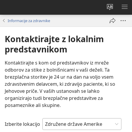
Spremeni
PO
jezik
ME
Informacije za zdravnike
spletnega
mesta
Kontaktirajte z lokalnim
predstavnikom
Kontaktirajte s kom od predstavnikov iz mreže
odborov za stike z bolnišnicami v vaši deželi. Ta
brezplačna storitev je 24 ur na dan na voljo vsem
zdravstvenim delavcem, ki zdravijo paciente, ki so
Jehovove priče. V vaših ustanovah se lahko
organizirajo tudi brezplačne predstavitve za
posameznike ali skupine.
Izberite lokacijo