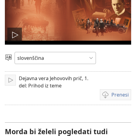
Predvajaj
videoposnetek
Izberite
jezik
Dejavna vera Jehovovih prič, 1.
Predvajaj
del: Prihod iz teme
Prenesi
Možnosti
prenosa
videoposnetko
Morda bi želeli pogledati tudi