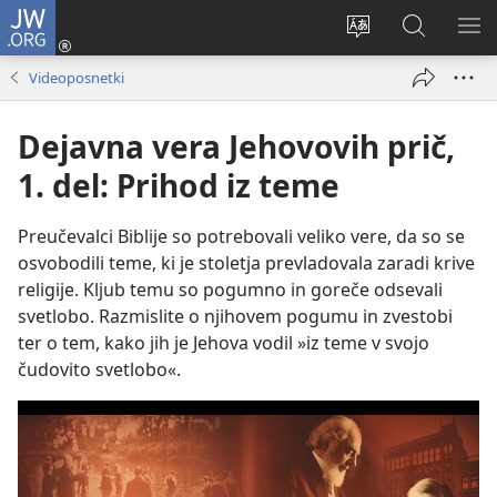
JW.ORG
Prijava
(odpre
Spremeni
Iskanje
PO
novo
jezik
po
ME
Videoposnetki
okno)
spletnega
JW.ORG
mesta
Dejavna vera Jehovovih prič,
1. del: Prihod iz teme
Preučevalci Biblije so potrebovali veliko vere, da so se
osvobodili teme, ki je stoletja prevladovala zaradi krive
religije. Kljub temu so pogumno in goreče odsevali
svetlobo. Razmislite o njihovem pogumu in zvestobi
ter o tem, kako jih je Jehova vodil »iz teme v svojo
čudovito svetlobo«.