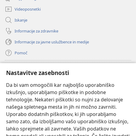
okno)
Videoposnetki
Iskanje
Informacije za zdravnike
Informacije za javne uslužbence in medije
Pomoč
Doniranje
(odpre
Nastavitve zasebnosti
novo
okno)
Da bi vam omogočili kar najboljšo uporabniško
Watchtowerjeva SPLETNA KNJIŽNICA™
(odpre
izkušnjo, uporabljamo piškotke in podobne
novo
®
JW Hub
tehnologije. Nekateri piškotki so nujni za delovanje
okno)
(odpre
našega spletnega mesta in jih ni možno zavrniti.
novo
®
JW Library
okno)
Uporabo dodatnih piškotkov, ki jih uporabljamo
samo zato, da izboljšamo vašo uporabniško izkušnjo,
Watchtower Library
lahko sprejmete ali zavrnete. Vaših podatkov ne