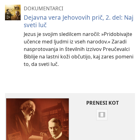
DOKUMENTARCI
Dejavna vera Jehovovih prič, 2. del: Naj
sveti luč
Jezus je svojim sledilcem naročil: »Pridobivajte
učence med ljudmi iz vseh narodov.« Zaradi
nasprotovanja in številnih izzivov Preučevalci
Biblije na lastni koži občutijo, kaj zares pomeni
to, da sveti luč.
PRENESI KOT
Možnosti
prenosa
videoposnetkov