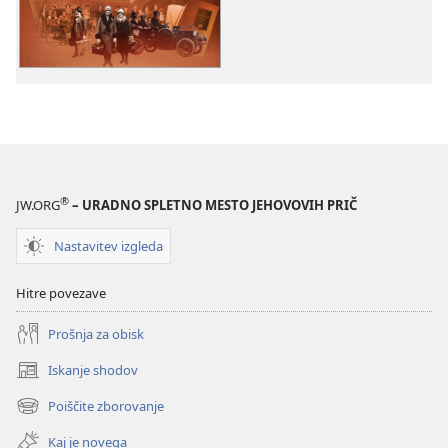
Dejavna
vera
Jehovovih
prič,
1.
del:
Prihod
iz
teme
®
JW.ORG
– URADNO SPLETNO MESTO JEHOVOVIH PRIČ
Nastavitev izgleda
Hitre povezave
Prošnja za obisk
Iskanje shodov
(odpre
novo
Poiščite zborovanje
(odpre
okno)
novo
Kaj je novega