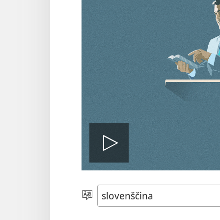
Predvajaj
videoposn
Izberite
jezik