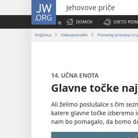
JW.ORG
Jehovove priče
DOMOV
SVETO PISM
Knjižnica
Videoposnetki
Posvečaj se branju in
14. UČNA ENOTA
Glavne točke naj
Ali želimo poslušalce s čim sezna
katere glavne točke izberemo 
nam bo pomagalo, da bomo dose