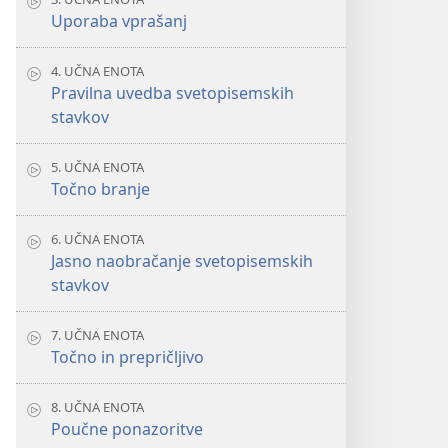
Uporaba vprašanj
4. UČNA ENOTA
Pravilna uvedba svetopisemskih
stavkov
5. UČNA ENOTA
Točno branje
6. UČNA ENOTA
Jasno naobračanje svetopisemskih
stavkov
7. UČNA ENOTA
Točno in prepričljivo
8. UČNA ENOTA
Poučne ponazoritve