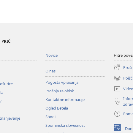
 PRIČ
Novice
Hitre pove
Prošn
O nas
Poišč
(odpre
Pogosta vprašanja
ošurice
novo
Vide
Prošnja za obisk
okno)
la
Infor
Kontaktne informacije
v
zdrav
Ogled Betela
Pom
Shodi
oznanjevanje
Spominska slovesnost
Doni
(odpre