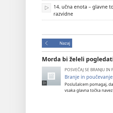
14. učna enota – glavne t
Predvajaj
razvidne
Nazaj
Morda bi želeli pogledat
POSVEČAJ SE BRANJU IN
Branje in poučevanje
Poslušalcem pomagaj, da 
vsaka glavna točka navezuj