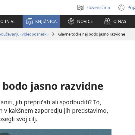
slovenščina
Pri
Izberite
(o
jezik
no
O IN VI
KNJIŽNICA
NOVICE
O NAS
ok
 poučevanju (videoposnetki)
Glavne točke naj bodo jasno razvidne
 bodo jasno razvidne
niti, jih prepričati ali spodbuditi? To,
in v kakšnem zaporedju jih predstavimo,
gli svoj cilj.