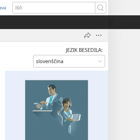
java
dpre
Išči
vo
no)
JEZIK BESEDILA: