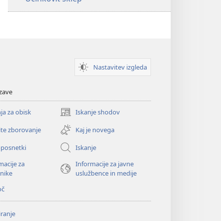
Nastavitev izgleda
zave
ja za obisk
Iskanje shodov
(odpre
novo
ite zborovanje
Kaj je novega
okno)
oposnetki
Iskanje
macije za
Informacije za javne
nike
uslužbence in medije
oč
ranje