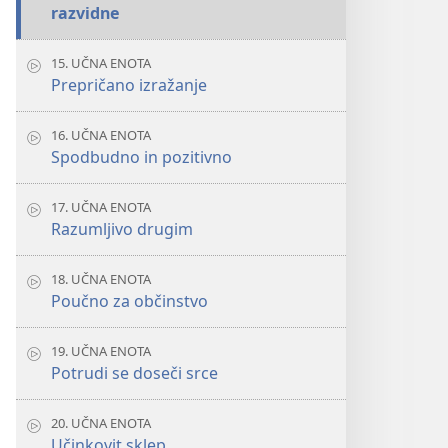
razvidne
15. UČNA ENOTA
Prepričano izražanje
16. UČNA ENOTA
Spodbudno in pozitivno
17. UČNA ENOTA
Razumljivo drugim
18. UČNA ENOTA
Poučno za občinstvo
19. UČNA ENOTA
Potrudi se doseči srce
20. UČNA ENOTA
Učinkovit sklep