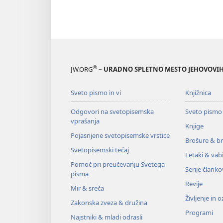
®
JW.ORG
– URADNO SPLETNO MESTO JEHOVOVIH
Sveto pismo in vi
Knjižnica
Odgovori na svetopisemska
Sveto pismo
vprašanja
Knjige
Pojasnjene svetopisemske vrstice
Brošure & br
Svetopisemski tečaj
Letaki & vabi
Pomoč pri preučevanju Svetega
Serije članko
pisma
Revije
Mir & sreča
Življenje in 
Zakonska zveza & družina
Programi
Najstniki & mladi odrasli