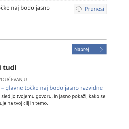
očke naj bodo jasno
Prenesi
Možnosti
prenosa
videoposnetkov
Naprej
i tudi
 POUČEVANJU
 – glavne točke naj bodo jasno razvidne
sledijo tvojemu govoru, in jasno pokaži, kako se
e na tvoj cilj in temo.