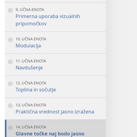
9. UČNA ENOTA
Primerna uporaba vizualnih
pripomočkov
10. UČNA ENOTA
Modulacija
11. UČNA ENOTA
Navdušenje
12. UČNA ENOTA
Toplina in sočutje
13. UČNA ENOTA
Praktična vrednost jasno izražena
14. UČNA ENOTA
Glavne točke naj bodo jasno