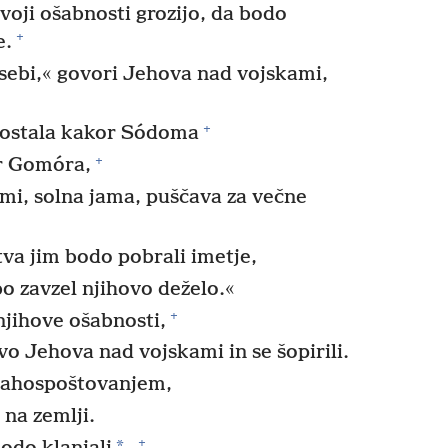
voji ošabnosti grozijo, da bodo
+
e.
ebi,« govori Jehova nad vojskami,
+
postala kakor Sódoma
+
r Gomóra,
ami, solna jama, puščava za večne
tva jim bodo pobrali imetje,
o zavzel njihovo deželo.«
+
njihove ošabnosti,
vo Jehova nad vojskami in se šopirili.
trahospoštovanjem,
na zemlji.
+
*