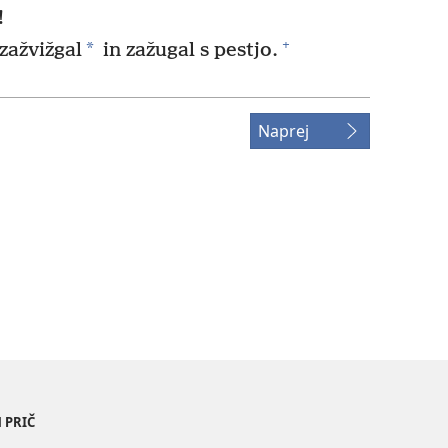
!
+
*
zažvižgal
in zažugal s pestjo.
Naprej
 PRIČ