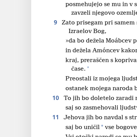
posmehujejo se mu in v s
zavzeli njegovo ozemlj
9
Zato prisegam pri samem s
Izraelov Bog,
»da bo dežela Moábcev 
in dežela Amóncev kako
kraj, preraščen s kopriv
+
čase.
Preostali iz mojega ljuds
ostanek mojega naroda b
10
To jih bo doletelo zaradi 
saj so zasmehovali ljudst
11
Jehova jih bo navdal s s
*
saj bo uničil
vse bogove 