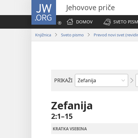
JW.ORG
Jehovove priče
DOMOV
SVETO PISM
Knjižnica
Sveto pismo
Prevod novi svet (revidi
P
PRIKAŽI
Po
svetopisemski
knjigi
Zefanija
2:1–15
KRATKA VSEBINA