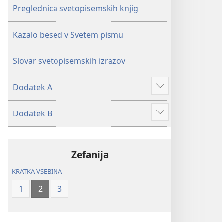
Preglednica svetopisemskih knjig
Kazalo besed v Svetem pismu
Slovar svetopisemskih izrazov
Dodatek A
Prikaži
več
Dodatek B
Prikaži
več
Zefanija
KRATKA VSEBINA
1
2
3