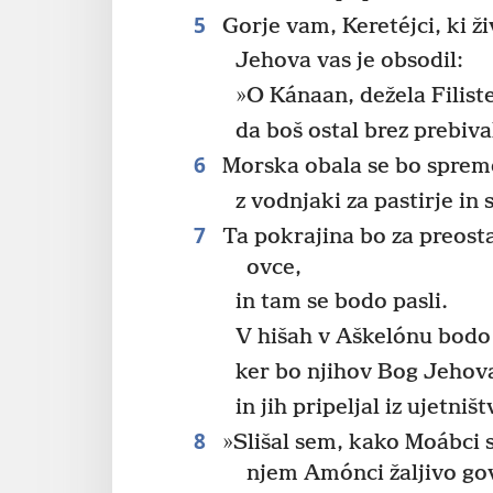
5
Gorje vam, Keretéjci, ki ži
Jehova vas je obsodil:
»O Kánaan, dežela Filiste
da boš ostal brez prebiva
6
Morska obala se bo spreme
z vodnjaki za pastirje in
7
Ta pokrajina bo za preost
ovce,
in tam se bodo pasli.
V hišah v Aškelónu bodo 
ker bo njihov Bog Jehov
in jih pripeljal iz ujetništ
8
»Slišal sem, kako Moábci 
njem Amónci žaljivo gov