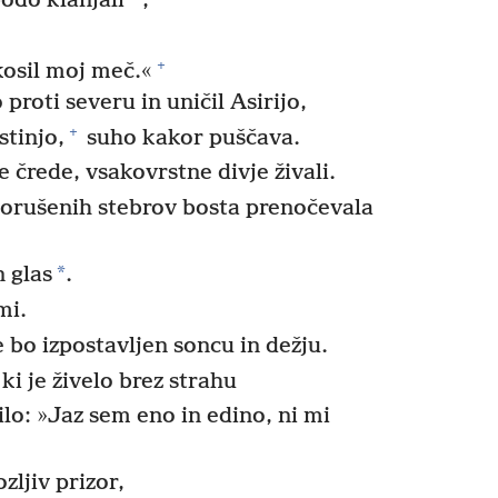
odo klanjali
,
+
kosil moj meč.«
proti severu in uničil Asirijo,
+
stinjo,
suho kakor puščava.
črede, vsakovrstne divje živali.
orušenih stebrov bosta prenočevala
*
n glas
.
mi.
 bo izpostavljen soncu in dežju.
ki je živelo brez strahu
ilo: »Jaz sem eno in edino, ni mi
zljiv prizor,