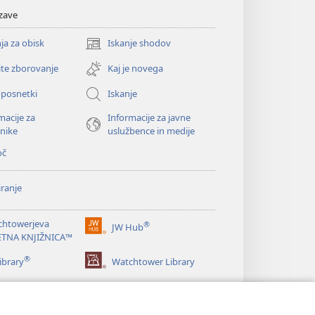
zave
ja za obisk
Iskanje shodov
(odpre
novo
ite zborovanje
Kaj je novega
okno)
oposnetki
Iskanje
macije za
Informacije za javne
nike
uslužbence in medije
oč
ranje
chtowerjeva
®
JW Hub
(odpre
ETNA KNJIŽNICA™
novo
®
okno)
ibrary
Watchtower Library