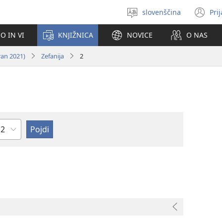
slovenščina
Pri
Izberite
(o
jezik
no
O IN VI
KNJIŽNICA
NOVICE
O NAS
ok
ran 2021)
Zefanija
2
oglavje