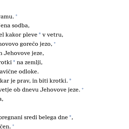
+
ramu.
jena sodba,
*
el kakor pleve
v vetru,
+
hovovo gorečo jezo,
n Jehovove jeze,
*
rotki
na zemlji,
avične odloke.
*
kar je prav, in biti krotki.
+
vetje ob dnevu Jehovove jeze.
a,
*
pregnani sredi belega dne
,
+
čen.