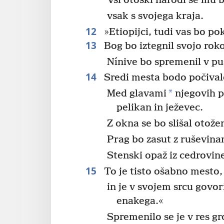
Vsi otoški narodi se mu b
vsak s svojega kraja.
12
»Etiopijci, tudi vas bo po
13
Bog bo iztegnil svojo roko 
Nínive bo spremenil v pu
14
Sredi mesta bodo počivale 
*
Med glavami
njegovih p
pelikan in ježevec.
Z okna se bo slišal otože
Prag bo zasut z ruševina
Stenski opaž iz cedrovine
15
To je tisto ošabno mesto, 
in je v svojem srcu govor
enakega.«
Spremenilo se je v res gro