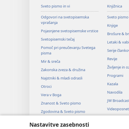
Sveto pismo in vi
Knjižnica
Odgovori na svetopisemska
Sveto pismo
vprašanja
Knjige
Pojasnjene svetopisemske vrstice
Brošure & br
Svetopisemski tečaj
Letaki & vabi
Pomoč pri preučevanju Svetega
Serije članko
pisma
Revije
Mir & sreča
Življenje in 
Zakonska zveza & družina
Programi
Najstniki & mladi odrasli
Kazala
Otroci
Navodila
Vera v Boga
JW Broadcas
Znanost & Sveto pismo
Videoposnet
Zgodovina & Sveto pismo
Glasba
Nastavitve zasebnosti
Zvočne dra