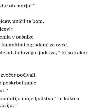
+
vite ob morju!
jcev, uničil te bom,
lcev!«
nila v pašnike
 s kamnitimi ogradami za ovce.
+
ale od Judovega ljudstva,
ki so kakor
zvečer počivali,
a poskrbel zanje
+
va.
+
sramotijo moje ljudstvo
in kako o
+
orijo,