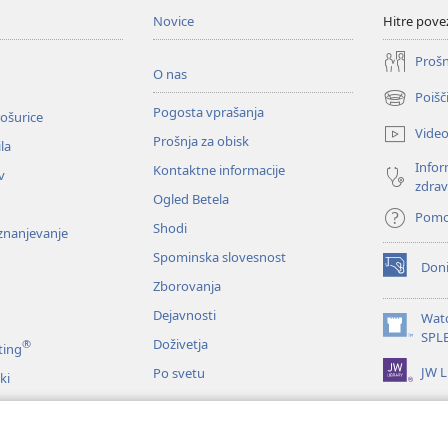
Novice
Hitre pove
Prošn
O nas
Poišč
(odpre
Pogosta vprašanja
ošurice
novo
Vide
Prošnja za obisk
okno)
la
Infor
Kontaktne informacije
v
zdrav
Ogled Betela
Pom
Shodi
oznanjevanje
Spominska slovesnost
Doni
(odpre
Zborovanja
novo
okno)
Dejavnosti
Wat
(odpre
SPL
Doživetja
®
ting
novo
JW L
Po svetu
okno)
ki
me