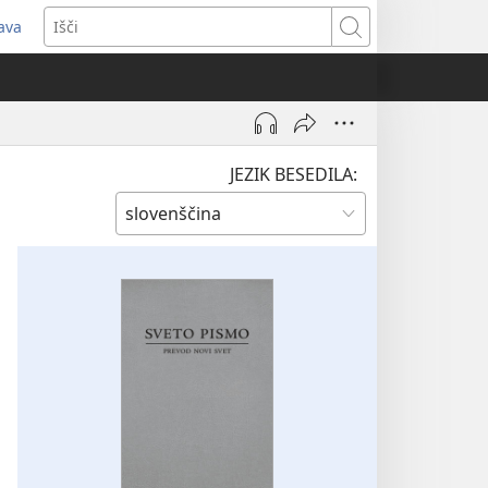
java
dpre
Išči
vo
no)
JEZIK BESEDILA: