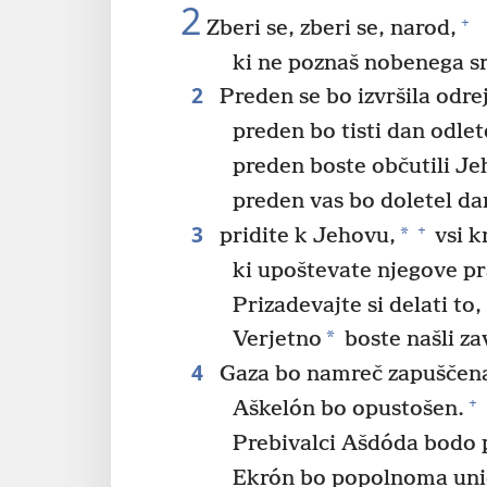
2
+
Zberi se, zberi se, narod,
ki ne poznaš nobenega s
2
Preden se bo izvršila odre
preden bo tisti dan odlet
preden boste občutili Je
preden vas bo doletel da
3
+
*
pridite k Jehovu,
vsi k
ki upoštevate njegove pr
Prizadevajte si delati to, 
*
Verjetno
boste našli za
4
Gaza bo namreč zapuščen
+
Aškelón bo opustošen.
Prebivalci Ašdóda bodo 
Ekrón bo popolnoma uni