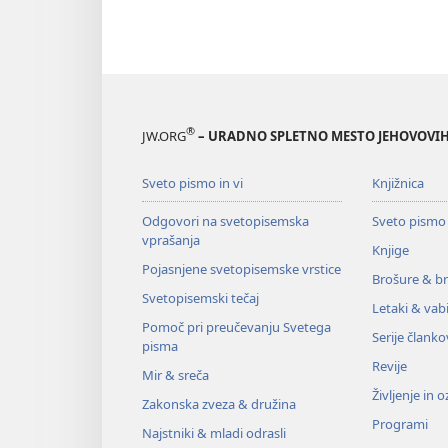
®
JW.ORG
– URADNO SPLETNO MESTO JEHOVOVIH
Sveto pismo in vi
Knjižnica
Odgovori na svetopisemska
Sveto pismo
vprašanja
Knjige
Pojasnjene svetopisemske vrstice
Brošure & br
Svetopisemski tečaj
Letaki & vabi
Pomoč pri preučevanju Svetega
Serije članko
pisma
Revije
Mir & sreča
Življenje in 
Zakonska zveza & družina
Programi
Najstniki & mladi odrasli