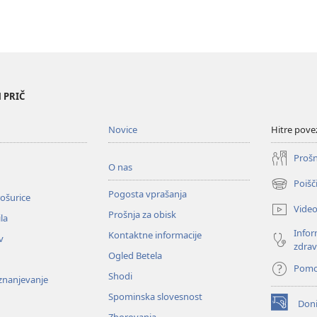
 PRIČ
Novice
Hitre pove
Prošn
O nas
Poišč
(odpre
Pogosta vprašanja
ošurice
novo
Vide
Prošnja za obisk
okno)
la
Infor
Kontaktne informacije
v
zdrav
Ogled Betela
Pom
Shodi
oznanjevanje
Spominska slovesnost
Doni
(odpre
Zborovanja