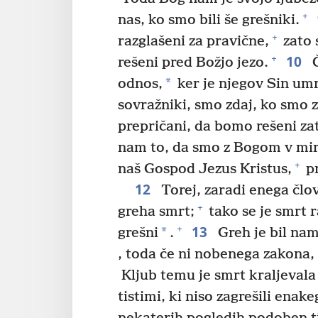
+
nas, ko smo bili še grešniki.
+
razglašeni za pravične,
zato 
10
+
rešeni pred Božjo jezo.
Č
*
odnos,
ker je njegov Sin umr
sovražniki, smo zdaj, ko smo
prepričani, da bomo rešeni zato
nam to, da smo z Bogom v mi
+
naš Gospod Jezus Kristus,
pr
12
Torej, zaradi enega člov
+
greha smrt;
tako se je smrt ra
13
+
*
grešni
.
Greh je bil nam
, toda če ni nobenega zakona, 
Kljub temu je smrt kraljeval
tistimi, ki niso zagrešili enak