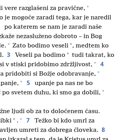
+
di vere razglašeni za pravične,
 je mogoče zaradi tega, kar je naredil
2
po katerem se nam je zaradi naše
zkaže nezasluženo dobroto – in Bog
+
*
je.
Zato bodimo veseli
, medtem ko
3
*
l.
Veseli pa bodimo
tudi takrat, ko
4
+
i v stiski pridobimo zdržljivost,
+
 pridobiti si Božje odobravanje,
5
+
panje,
upanje pa nas ne bo
+
o svetem duhu, ki smo ga dobili,
žne ljudi ob za to določenem času.
7
+
*
šibki
.
Težko bi kdo umrl za
8
ravljen umreti za dobrega človeka.
 izkazal s tem, da je Kristus umrl za