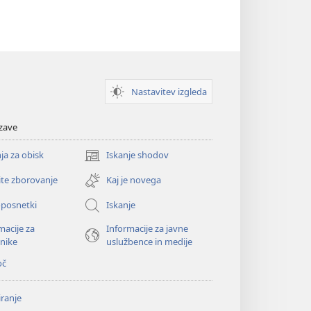
Nastavitev izgleda
zave
ja za obisk
Iskanje shodov
(odpre
novo
ite zborovanje
Kaj je novega
okno)
oposnetki
Iskanje
macije za
Informacije za javne
nike
uslužbence in medije
oč
ranje