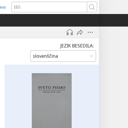
java
dpre
Išči
vo
no)
JEZIK BESEDILA: