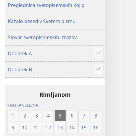
Preglednica svetopisemskih knjig
Kazalo besed v Svetem pismu
Slovar svetopisemskih izrazov
Dodatek A
Prikaži
več
Dodatek B
Prikaži
več
Rimljanom
KRATKA VSEBINA
1
2
3
4
5
6
7
8
9
10
11
12
13
14
15
16