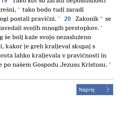
19
Tako kot so zaradi neposlušnosti
+
rešni,
tako bodo tudi zaradi
20
+
*
gi postali pravični.
Zakonik
se
+
e zavedali svojih mnogih prestopkov.
g še bolj kaže svojo nezasluženo
, kakor je greh kraljeval skupaj s
ota lahko kraljevala v pravičnosti in
+
je po našem Gospodu Jezusu Kristusu.
Naprej