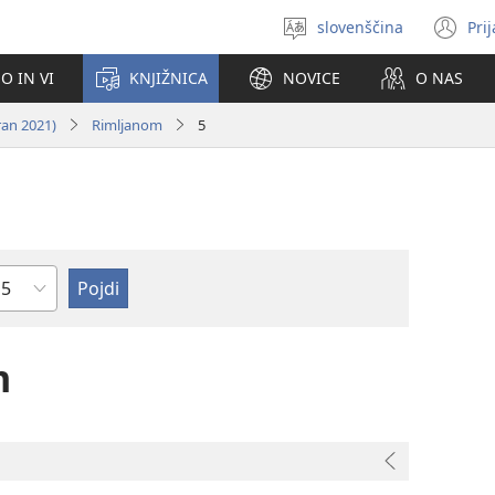
slovenščina
Pri
Izberite
(o
jezik
no
O IN VI
KNJIŽNICA
NOVICE
O NAS
ok
ran 2021)
Rimljanom
5
oglavje
m