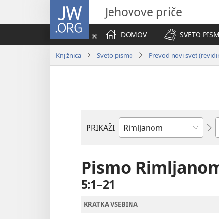
JW.ORG
Jehovove priče
DOMOV
SVETO PISM
Knjižnica
Sveto pismo
Prevod novi svet (revidi
P
PRIKAŽI
Po
svetopisemski
knjigi
Pismo Rimljano
5:1–21
KRATKA VSEBINA