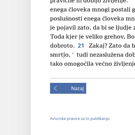
pravične in dobijo življenje.
enega človeka mnogi postali g
poslušnosti enega človeka mno
je pojavil zato, da bi se ljudj
Toda kjer je veliko grehov, Bo
21
dobroto.
Zakaj? Zato da bi
+
smrtjo,
tudi nezaslužena dobr
tako omogočila večno življen
Nazaj
Avtorske pravice za to publikacijo