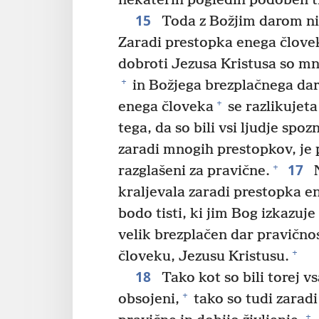
nekaterih pogledih podoben tis
15
Toda z Božjim darom n
Zaradi prestopka enega človek
dobroti Jezusa Kristusa so mn
+
in Božjega brezplačnega dar
+
enega človeka
se razlikujeta
tega, da so bili vsi ljudje spoz
zaradi mnogih prestopkov, je 
17
+
razglašeni za pravične.
N
kraljevala zaradi prestopka e
bodo tisti, ki jim Bog izkazuj
velik brezplačen dar pravičnos
+
človeku, Jezusu Kristusu.
18
Tako kot so bili torej vs
+
obsojeni,
tako so tudi zaradi
+