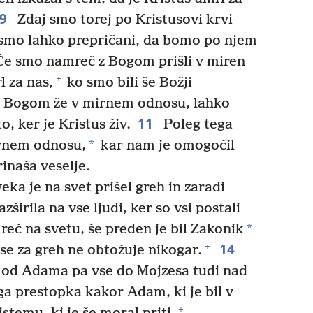
9
Zdaj smo torej po Kristusovi krvi
smo lahko prepričani, da bomo po njem
e smo namreč z Bogom prišli v miren
+
l za nas,
ko smo bili še Božji
 z Bogom že v mirnem odnosu, lahko
11
, ker je Kristus živ.
Poleg tega
*
rnem odnosu,
kar nam je omogočil
inaša veselje.
eka je na svet prišel greh in zaradi
zširila na vse ljudi, ker so vsi postali
*
reč na svetu, še preden je bil Zakonik
14
+
se za greh ne obtožuje nikogar.
a od Adama pa vse do Mojzesa tudi nad
ega prestopka kakor Adam, ki je bil v
+