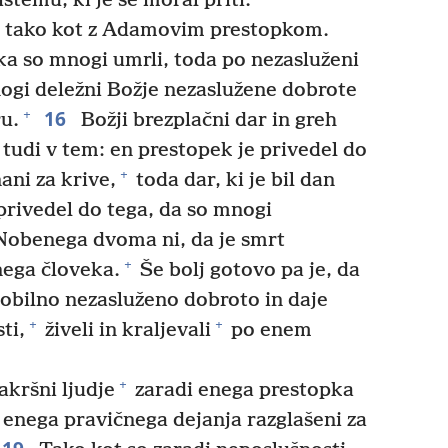
temu, ki je še moral priti.
i tako kot z Adamovim prestopkom.
a so mnogi umrli, toda po nezasluženi
ogi deležni Božje nezaslužene dobrote
16
+
u.
Božji brezplačni dar in greh
 tudi v tem: en prestopek je privedel do
+
nani za krive,
toda dar, ki je bil dan
privedel do tega, da so mnogi
obenega dvoma ni, da je smrt
+
nega človeka.
Še bolj gotovo pa je, da
e obilno nezasluženo dobroto in daje
+
+
ti,
živeli in kraljevali
po enem
+
akršni ljudje
zaradi enega prestopka
 enega pravičnega dejanja razglašeni za