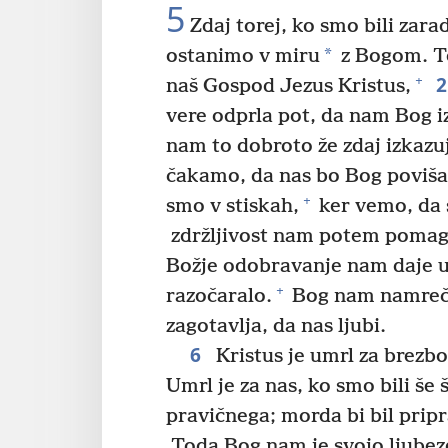
5
Zdaj torej, ko smo bili zara
*
ostanimo v miru
z Bogom. To
+
naš Gospod Jezus Kristus,
vere odprla pot, da nam Bog i
nam to dobroto že zdaj izkazu
čakamo, da nas bo Bog poviša
+
smo v stiskah,
ker vemo, da s
zdržljivost nam potem pomaga
Božje odobravanje nam daje u
+
razočaralo.
Bog nam namreč p
zagotavlja, da nas ljubi.
6
Kristus je umrl za brezbo
Umrl je za nas, ko smo bili še 
pravičnega; morda bi bil prip
Toda Bog nam je svojo ljubezen