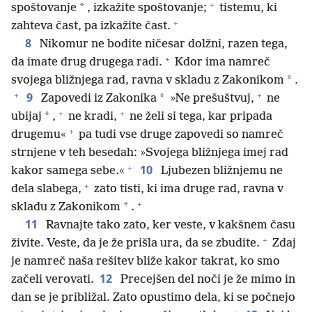
+
*
spoštovanje
, izkažite spoštovanje;
tistemu, ki
+
zahteva čast, pa izkažite čast.
8
Nikomur ne bodite ničesar dolžni, razen tega,
+
da imate drug drugega radi.
Kdor ima namreč
*
svojega bližnjega rad, ravna v skladu z Zakonikom
.
+
+
9
*
Zapovedi iz Zakonika
»Ne prešuštvuj,
ne
+
+
*
ubijaj
,
ne kradi,
ne želi si tega, kar pripada
+
drugemu«
pa tudi vse druge zapovedi so namreč
strnjene v teh besedah: »Svojega bližnjega imej rad
+
10
kakor samega sebe.«
Ljubezen bližnjemu ne
+
dela slabega,
zato tisti, ki ima druge rad, ravna v
+
*
skladu z Zakonikom
.
11
Ravnajte tako zato, ker veste, v kakšnem času
+
živite. Veste, da je že prišla ura, da se zbudite.
Zdaj
je namreč naša rešitev bliže kakor takrat, ko smo
12
začeli verovati.
Precejšen del noči je že mimo in
dan se je približal. Zato opustimo dela, ki se počnejo