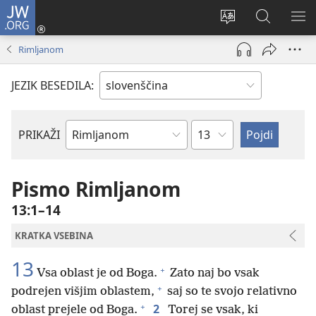
JW.ORG
Prijava
(odpre
Spremeni
Iskanje
PO
novo
jezik
po
ME
Rimljanom
okno)
spletnega
JW.ORG
mesta
JEZIK BESEDILA:
Poglavje
PRIKAŽI
Po
svetopisemski
knjigi
Pismo Rimljanom
13:1–14
KRATKA VSEBINA
13
+
Vsa oblast je od Boga.
Zato naj bo vsak
+
podrejen višjim oblastem,
saj so te svojo relativno
+
2
oblast prejele od Boga.
Torej se vsak, ki