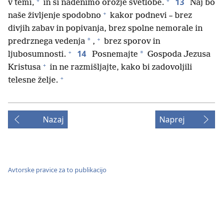
+
+
13
v temi,
in si nadenimo orožje svetlobe.
Naj bo
+
naše življenje spodobno
kakor podnevi – brez
divjih zabav in popivanja, brez spolne nemorale in
+
*
predrznega vedenja
,
brez sporov in
+
14
*
ljubosumnosti.
Posnemajte
Gospoda Jezusa
+
Kristusa
in ne razmišljajte, kako bi zadovoljili
+
telesne želje.
Nazaj
Naprej
Avtorske pravice za to publikacijo