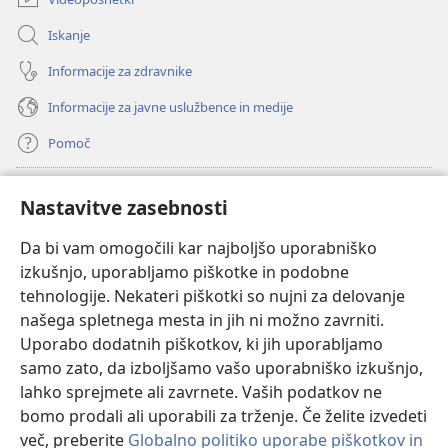
Iskanje
Informacije za zdravnike
Informacije za javne uslužbence in medije
Pomoč
Doniranje
(odpre
Nastavitve zasebnosti
novo
okno)
Da bi vam omogočili kar najboljšo uporabniško
Watchtowerjeva SPLETNA KNJIŽNICA™
(odpre
izkušnjo, uporabljamo piškotke in podobne
novo
®
JW Hub
tehnologije. Nekateri piškotki so nujni za delovanje
okno)
(odpre
našega spletnega mesta in jih ni možno zavrniti.
novo
®
JW Library
okno)
Uporabo dodatnih piškotkov, ki jih uporabljamo
samo zato, da izboljšamo vašo uporabniško izkušnjo,
Watchtower Library
lahko sprejmete ali zavrnete. Vaših podatkov ne
bomo prodali ali uporabili za trženje. Če želite izvedeti
več, preberite
Globalno politiko uporabe piškotkov in