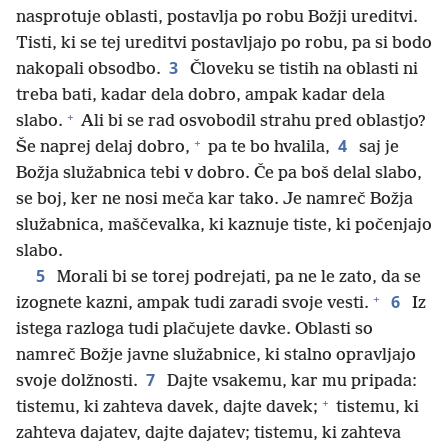
nasprotuje oblasti, postavlja po robu Božji ureditvi.
Tisti, ki se tej ureditvi postavljajo po robu, pa si bodo
3
nakopali obsodbo.
Človeku se tistih na oblasti ni
treba bati, kadar dela dobro, ampak kadar dela
+
slabo.
Ali bi se rad osvobodil strahu pred oblastjo?
+
4
Še naprej delaj dobro,
pa te bo hvalila,
saj je
Božja služabnica tebi v dobro. Če pa boš delal slabo,
se boj, ker ne nosi meča kar tako. Je namreč Božja
služabnica, maščevalka, ki kaznuje tiste, ki počenjajo
slabo.
5
Morali bi se torej podrejati, pa ne le zato, da se
+
6
izognete kazni, ampak tudi zaradi svoje vesti.
Iz
istega razloga tudi plačujete davke. Oblasti so
namreč Božje javne služabnice, ki stalno opravljajo
7
svoje dolžnosti.
Dajte vsakemu, kar mu pripada:
+
tistemu, ki zahteva davek, dajte davek;
tistemu, ki
zahteva dajatev, dajte dajatev; tistemu, ki zahteva