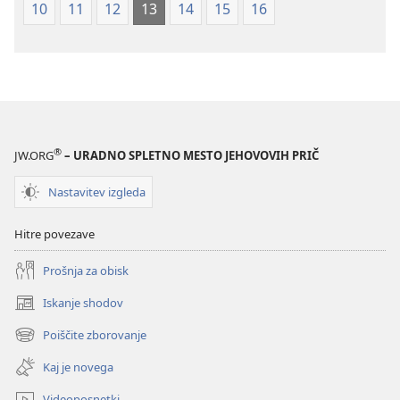
10
11
12
13
14
15
16
®
JW.ORG
– URADNO SPLETNO MESTO JEHOVOVIH PRIČ
Nastavitev izgleda
Hitre povezave
Prošnja za obisk
Iskanje shodov
(odpre
novo
Poiščite zborovanje
(odpre
okno)
novo
Kaj je novega
okno)
Videoposnetki