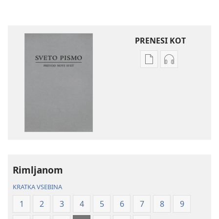
PRENESI KOT
Možnosti
Možnosti
prenosa
prenosa
za
zvočnih
publikacije
posnetkov
Sveto
Sveto
pismo
pismo
–
–
prevod
prevod
novi
novi
Rimljanom
svet
svet
(revidirano
(revidirano
KRATKA VSEBINA
2021)
2021)
1
2
3
4
5
6
7
8
9