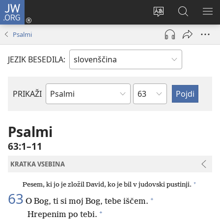
JW.ORG
Prijava
(odpre
Spremeni
Iskanje
PO
novo
jezik
po
ME
Psalmi
okno)
spletnega
JW.ORG
mesta
JEZIK BESEDILA:
Poglavje
PRIKAŽI
Po
svetopisemski
knjigi
Psalmi
63:1–11
KRATKA VSEBINA
+
Pesem, ki jo je zložil David, ko je bil v judovski pustinji.
63
+
O Bog, ti si moj Bog, tebe iščem.
+
Hrepenim po tebi.