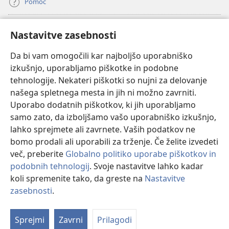
Pomoč
Doniranje
(odpre
Nastavitve zasebnosti
novo
okno)
Da bi vam omogočili kar najboljšo uporabniško
Watchtowerjeva SPLETNA KNJIŽNICA™
(odpre
izkušnjo, uporabljamo piškotke in podobne
novo
®
JW Hub
tehnologije. Nekateri piškotki so nujni za delovanje
okno)
(odpre
našega spletnega mesta in jih ni možno zavrniti.
novo
®
JW Library
okno)
Uporabo dodatnih piškotkov, ki jih uporabljamo
samo zato, da izboljšamo vašo uporabniško izkušnjo,
Watchtower Library
lahko sprejmete ali zavrnete. Vaših podatkov ne
bomo prodali ali uporabili za trženje. Če želite izvedeti
več, preberite
Globalno politiko uporabe piškotkov in
podobnih tehnologij
. Svoje nastavitve lahko kadar
koli spremenite tako, da greste na
Nastavitve
Copyright
© 2026 Watch Tower Bible and Tract Society of Pennsylvania.
POGOJI UPORABE
|
POLITIKA ZASEBNOSTI
|
NASTAVITVE
zasebnosti
.
Pr
ZASEBNOSTI
Vs
Sprejmi
Zavrni
Prilagodi