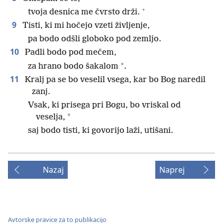
+
tvoja desnica me čvrsto drži.
9
Tisti, ki mi hočejo vzeti življenje,
pa bodo odšli globoko pod zemljo.
10
Padli bodo pod mečem,
*
za hrano bodo šakalom
.
11
Kralj pa se bo veselil vsega, kar bo Bog naredil
zanj.
Vsak, ki prisega pri Bogu, bo vriskal od
*
veselja,
saj bodo tisti, ki govorijo laži, utišani.
Nazaj
Naprej
Avtorske pravice za to publikacijo