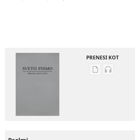
PRENESI KOT
Možnosti
Možnosti
prenosa
prenosa
za
zvočnih
publikacije
posnetkov
Sveto
Sveto
pismo
pismo
–
–
prevod
prevod
novi
novi