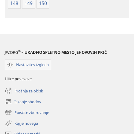
148
149
150
®
JW.ORG
– URADNO SPLETNO MESTO JEHOVOVIH PRIČ
Nastavitev izgleda
Hitre povezave
Prošnja za obisk
Iskanje shodov
(odpre
novo
Poiščite zborovanje
(odpre
okno)
novo
Kaj je novega
okno)
Videoposnetki