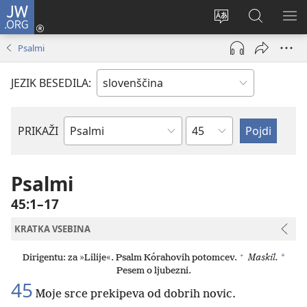
JW.ORG
Prijava
(odpre
Spremeni
Iskanje
PO
novo
jezik
po
ME
Psalmi
okno)
spletnega
JW.ORG
mesta
JEZIK BESEDILA:
Poglavje
PRIKAŽI
Po
svetopisemski
knjigi
Psalmi
45:1–17
KRATKA VSEBINA
+
*
Dirigentu: za »Lilije«. Psalm Kórahovih potomcev.
Maskil.
Pesem o ljubezni.
45
Moje srce prekipeva od dobrih novic.