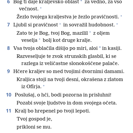
6
*
Bog ti daje kraljevsko oblast
za vedno, za vso
+
večnost.
+
Žezlo tvojega kraljestva je žezlo pravičnosti.
+
+
7
Ljubil si pravičnost
in sovražil hudobnost.
+
Zato te je Bog, tvoj Bog, mazilil
z oljem
+
veselja
bolj kot druge kralje.
8
*
Vsa tvoja oblačila dišijo po miri, aloi
in kasiji.
Razveseljuje te zvok strunskih glasbil, ki se
razlega iz veličastne slonokoščene palače.
9
Hčere kraljev so med tvojimi dvornimi damami.
Kraljica stoji na tvoji desni, okrašena z zlatom
+
iz Ofírja.
10
Poslušaj, o hči, bodi pozorna in prisluhni!
Pozabi svoje ljudstvo in dom svojega očeta.
11
Kralj bo hrepenel po tvoji lepoti.
Tvoj gospod je,
prikloni se mu.