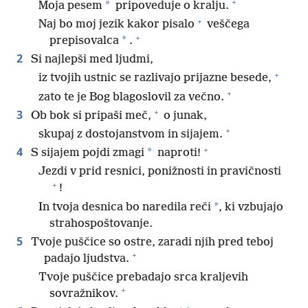
+
*
Moja pesem
pripoveduje o kralju.
+
Naj bo moj jezik kakor pisalo
veščega
+
*
prepisovalca
.
2
Si najlepši med ljudmi,
+
iz tvojih ustnic se razlivajo prijazne besede,
+
zato te je Bog blagoslovil za večno.
+
3
Ob bok si pripaši meč,
o junak,
+
skupaj z dostojanstvom in sijajem.
+
4
*
S sijajem pojdi zmagi
naproti!
Jezdi v prid resnici, ponižnosti in pravičnosti
+
!
*
In tvoja desnica bo naredila reči
, ki vzbujajo
strahospoštovanje.
5
Tvoje puščice so ostre, zaradi njih pred teboj
+
padajo ljudstva.
Tvoje puščice prebadajo srca kraljevih
+
sovražnikov.