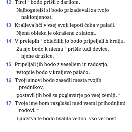
12
*
Tirci
bodo prišli z darilom.
Najbogatejši si bodo prizadevali za tvojo
naklonjenost.
13
Kraljeva hči v vsej svoji lepoti čaka v palači.
Njena obleka je okrašena z zlatom.
14
*
V prelepih
oblačilih jo bodo pripeljali h kralju.
*
Za njo bodo k njemu
prišle tudi device,
njene družice.
15
Pripeljali jih bodo z veseljem in radostjo,
vstopile bodo v kraljevo palačo.
16
Tvoji sinovi bodo zasedli mesta tvojih
prednikov,
+
postavil jih boš za poglavarje po vsej zemlji.
17
Tvoje ime bom razglašal med vsemi prihodnjimi
+
rodovi.
Ljudstva te bodo hvalila vedno, vso večnost.