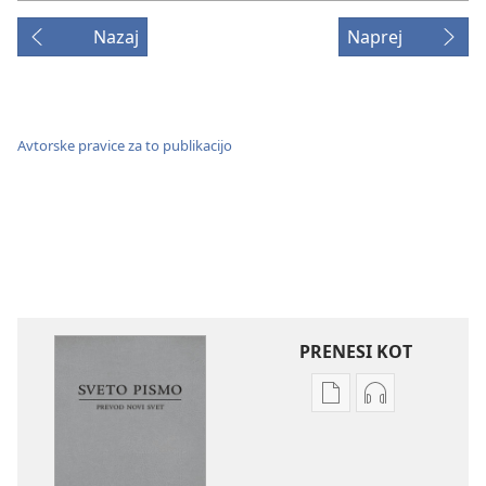
Nazaj
Naprej
Avtorske pravice za to publikacijo
PRENESI KOT
Možnosti
Možnosti
prenosa
prenosa
za
zvočnih
publikacije
posnetkov