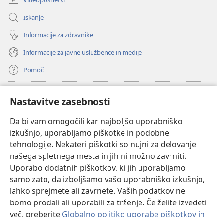
Iskanje
Informacije za zdravnike
Informacije za javne uslužbence in medije
Pomoč
Doniranje
(odpre
Nastavitve zasebnosti
novo
okno)
Da bi vam omogočili kar najboljšo uporabniško
Watchtowerjeva SPLETNA KNJIŽNICA™
(odpre
izkušnjo, uporabljamo piškotke in podobne
novo
®
JW Hub
tehnologije. Nekateri piškotki so nujni za delovanje
okno)
(odpre
našega spletnega mesta in jih ni možno zavrniti.
novo
®
JW Library
okno)
Uporabo dodatnih piškotkov, ki jih uporabljamo
samo zato, da izboljšamo vašo uporabniško izkušnjo,
Watchtower Library
lahko sprejmete ali zavrnete. Vaših podatkov ne
bomo prodali ali uporabili za trženje. Če želite izvedeti
več, preberite
Globalno politiko uporabe piškotkov in