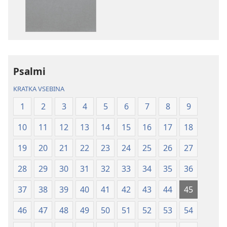
Sveto
Sveto
pismo
pismo
–
–
prevod
prevod
novi
novi
Psalmi
svet
svet
(revidirano
(revidirano
KRATKA VSEBINA
2021)
2021)
1
2
3
4
5
6
7
8
9
10
11
12
13
14
15
16
17
18
19
20
21
22
23
24
25
26
27
28
29
30
31
32
33
34
35
36
37
38
39
40
41
42
43
44
45
46
47
48
49
50
51
52
53
54