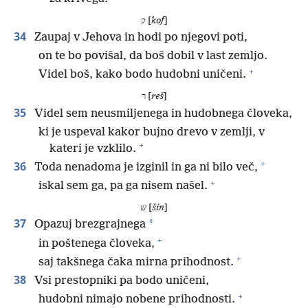
ק [
kof
]
34
Zaupaj v Jehova in hodi po njegovi poti,
on te bo povišal, da boš dobil v last zemljo.
+
Videl boš, kako bodo hudobni uničeni.
ר [
reš
]
35
Videl sem neusmiljenega in hudobnega človeka,
ki je uspeval kakor bujno drevo v zemlji, v
+
kateri je vzklilo.
+
36
Toda nenadoma je izginil in ga ni bilo več,
+
iskal sem ga, pa ga nisem našel.
ש [
šin
]
37
*
Opazuj brezgrajnega
+
in poštenega človeka,
+
saj takšnega čaka mirna prihodnost.
38
Vsi prestopniki pa bodo uničeni,
+
hudobni nimajo nobene prihodnosti.