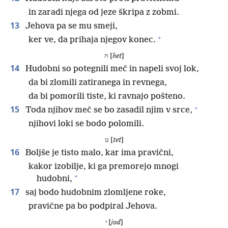
in zaradi njega od jeze škripa z zobmi.
13
Jehova pa se mu smeji,
+
ker ve, da prihaja njegov konec.
ח [
het
]
14
Hudobni so potegnili meč in napeli svoj lok,
da bi zlomili zatiranega in revnega,
da bi pomorili tiste, ki ravnajo pošteno.
+
15
Toda njihov meč se bo zasadil njim v srce,
njihovi loki se bodo polomili.
ט [
tet
]
16
Boljše je tisto malo, kar ima pravični,
kakor izobilje, ki ga premorejo mnogi
+
hudobni,
17
saj bodo hudobnim zlomljene roke,
pravične pa bo podpiral Jehova.
י [
jod
]