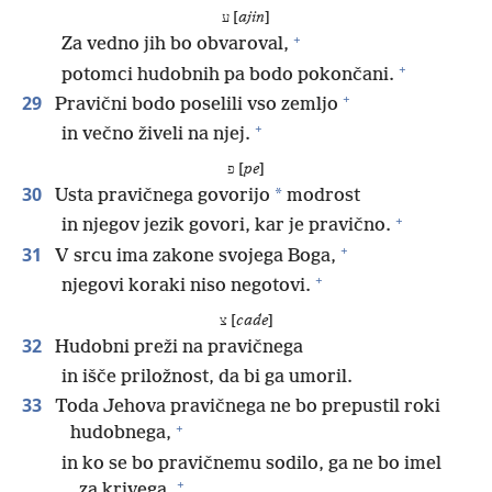
ע [
ajin
]
+
Za vedno jih bo obvaroval,
+
potomci hudobnih pa bodo pokončani.
+
29
Pravični bodo poselili vso zemljo
+
in večno živeli na njej.
פ [
pe
]
30
*
Usta pravičnega govorijo
modrost
+
in njegov jezik govori, kar je pravično.
+
31
V srcu ima zakone svojega Boga,
+
njegovi koraki niso negotovi.
צ [
cade
]
32
Hudobni preži na pravičnega
in išče priložnost, da bi ga umoril.
33
Toda Jehova pravičnega ne bo prepustil roki
+
hudobnega,
in ko se bo pravičnemu sodilo, ga ne bo imel
+
za krivega.