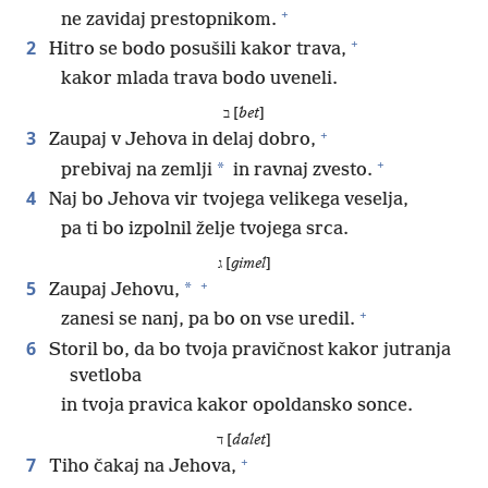
+
ne zavidaj prestopnikom.
+
2
Hitro se bodo posušili kakor trava,
kakor mlada trava bodo uveneli.
ב [
bet
]
+
3
Zaupaj v Jehova in delaj dobro,
+
*
prebivaj na zemlji
in ravnaj zvesto.
4
Naj bo Jehova vir tvojega velikega veselja,
pa ti bo izpolnil želje tvojega srca.
ג [
gimel
]
+
5
*
Zaupaj Jehovu,
+
zanesi se nanj, pa bo on vse uredil.
6
Storil bo, da bo tvoja pravičnost kakor jutranja
svetloba
in tvoja pravica kakor opoldansko sonce.
ד [
dalet
]
+
7
Tiho čakaj na Jehova,