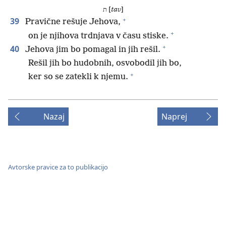
ת [
tav
]
+
39
Pravične rešuje Jehova,
+
on je njihova trdnjava v času stiske.
+
40
Jehova jim bo pomagal in jih rešil.
Rešil jih bo hudobnih, osvobodil jih bo,
+
ker so se zatekli k njemu.
Nazaj
Naprej
Avtorske pravice za to publikacijo