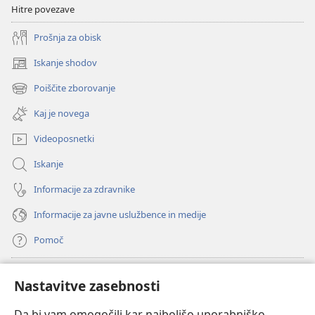
Hitre povezave
Prošnja za obisk
Iskanje shodov
(odpre
novo
Poiščite zborovanje
(odpre
okno)
novo
Kaj je novega
okno)
Videoposnetki
Iskanje
Informacije za zdravnike
Informacije za javne uslužbence in medije
Pomoč
Doniranje
(odpre
Nastavitve zasebnosti
novo
okno)
Da bi vam omogočili kar najboljšo uporabniško
Watchtowerjeva SPLETNA KNJIŽNICA™