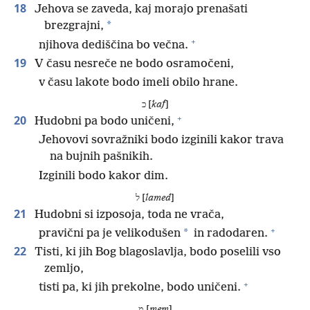
18
Jehova se zaveda, kaj morajo prenašati
*
brezgrajni,
+
njihova dediščina bo večna.
19
V času nesreče ne bodo osramočeni,
v času lakote bodo imeli obilo hrane.
כ [
kaf
]
+
20
Hudobni pa bodo uničeni,
Jehovovi sovražniki bodo izginili kakor trava
na bujnih pašnikih.
Izginili bodo kakor dim.
ל [
lamed
]
21
Hudobni si izposoja, toda ne vrača,
+
*
pravični pa je velikodušen
in radodaren.
22
Tisti, ki jih Bog blagoslavlja, bodo poselili vso
zemljo,
+
tisti pa, ki jih prekolne, bodo uničeni.
מ [
mem
]