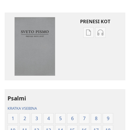
PRENESI KOT
Možnosti
Možnosti
prenosa
prenosa
za
zvočnih
publikacije
posnetkov
Sveto
Sveto
pismo
pismo
–
–
prevod
prevod
novi
novi
Psalmi
svet
svet
(revidirano
(revidirano
KRATKA VSEBINA
2021)
2021)
1
2
3
4
5
6
7
8
9