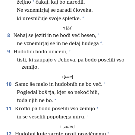
*
željno
čakaj, kaj bo naredil.
Ne vznemirjaj se zaradi človeka,
+
ki uresničuje svoje spletke.
ה [
he
]
+
8
Nehaj se jeziti in ne bodi več besen,
*
ne vznemirjaj se in ne delaj hudega
.
+
9
Hudobni bodo uničeni,
tisti, ki zaupajo v Jehova, pa bodo poselili vso
+
zemljo.
ו [
vav
]
+
10
Samo še malo in hudobnih ne bo več.
Pogledal boš tja, kjer so nekoč bili,
+
toda njih ne bo.
+
11
Krotki pa bodo poselili vso zemljo
+
in se veselili popolnega miru.
ז [
zajin
]
+
12
Hudobni kuje zaroto proti pravičnemu