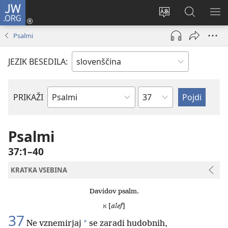
JW.ORG
Prijava
(odpre
Spremeni
Iskanje
PO
novo
jezik
po
ME
Psalmi
okno)
spletnega
JW.ORG
mesta
JEZIK BESEDILA:
Poglavje
PRIKAŽI
Po
svetopisemski
knjigi
Psalmi
37:1–40
KRATKA VSEBINA
Davidov psalm.
א [
alef
]
37
*
Ne vznemirjaj
se zaradi hudobnih,