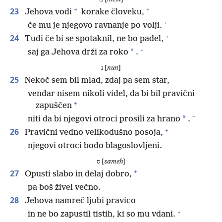
+
23
*
Jehova vodi
korake človeku,
+
če mu je njegovo ravnanje po volji.
+
24
Tudi če bi se spotaknil, ne bo padel,
+
*
saj ga Jehova drži za roko
.
נ [
nun
]
25
Nekoč sem bil mlad, zdaj pa sem star,
vendar nisem nikoli videl, da bi bil pravični
+
zapuščen
+
*
niti da bi njegovi otroci prosili za hrano
.
+
26
Pravični vedno velikodušno posoja,
njegovi otroci bodo blagoslovljeni.
ס [
sameh
]
+
27
Opusti slabo in delaj dobro,
pa boš živel večno.
28
Jehova namreč ljubi pravico
+
in ne bo zapustil tistih, ki so mu vdani.