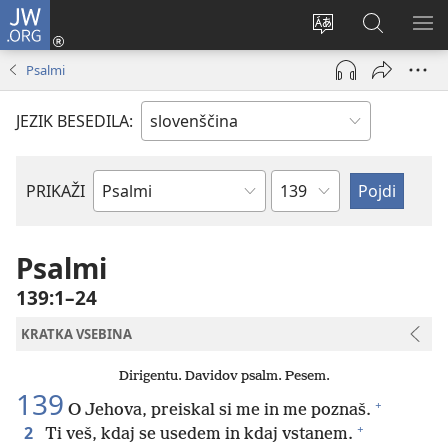
JW.ORG
Prijava
(odpre
Spremeni
Iskanje
PO
novo
jezik
po
ME
Psalmi
okno)
spletnega
JW.ORG
mesta
JEZIK BESEDILA:
Poglavje
PRIKAŽI
Po
svetopisemski
knjigi
Psalmi
139:1–24
KRATKA VSEBINA
Dirigentu. Davidov psalm. Pesem.
139
+
O Jehova, preiskal si me in me poznaš.
+
2
Ti veš, kdaj se usedem in kdaj vstanem.