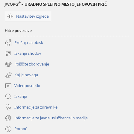
®
JW.ORG
– URADNO SPLETNO MESTO JEHOVOVIH PRIČ
Nastavitev izgleda
Hitre povezave
Prošnja za obisk
Iskanje shodov
(odpre
novo
Poiščite zborovanje
(odpre
okno)
novo
Kaj je novega
okno)
Videoposnetki
Iskanje
Informacije za zdravnike
Informacije za javne uslužbence in medije
Pomoč