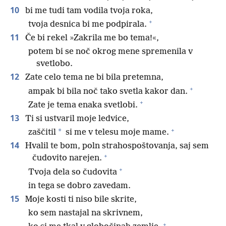
10
bi me tudi tam vodila tvoja roka,
+
tvoja desnica bi me podpirala.
11
Če bi rekel »Zakrila me bo tema!«,
potem bi se noč okrog mene spremenila v
svetlobo.
12
Zate celo tema ne bi bila pretemna,
+
ampak bi bila noč tako svetla kakor dan.
+
Zate je tema enaka svetlobi.
13
Ti si ustvaril moje ledvice,
+
*
zaščitil
si me v telesu moje mame.
14
Hvalil te bom, poln strahospoštovanja, saj sem
+
čudovito narejen.
+
Tvoja dela so čudovita
in tega se dobro zavedam.
15
Moje kosti ti niso bile skrite,
ko sem nastajal na skrivnem,
+