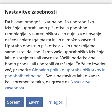
Doniranje
(odpre
Nastavitve zasebnosti
novo
okno)
Da bi vam omogočili kar najboljšo uporabniško
Watchtowerjeva SPLETNA KNJIŽNICA™
(odpre
izkušnjo, uporabljamo piškotke in podobne
novo
®
JW Hub
tehnologije. Nekateri piškotki so nujni za delovanje
okno)
(odpre
našega spletnega mesta in jih ni možno zavrniti.
novo
®
JW Library
okno)
Uporabo dodatnih piškotkov, ki jih uporabljamo
samo zato, da izboljšamo vašo uporabniško izkušnjo,
Watchtower Library
lahko sprejmete ali zavrnete. Vaših podatkov ne
bomo prodali ali uporabili za trženje. Če želite izvedeti
več, preberite
Globalno politiko uporabe piškotkov in
podobnih tehnologij
. Svoje nastavitve lahko kadar
Copyright
© 2026 Watch Tower Bible and Tract Society of Pennsylvania.
koli spremenite tako, da greste na
Nastavitve
POGOJI UPORABE
|
POLITIKA ZASEBNOSTI
|
NASTAVITVE
zasebnosti
.
Pr
ZASEBNOSTI
Vs
Sprejmi
Zavrni
Prilagodi