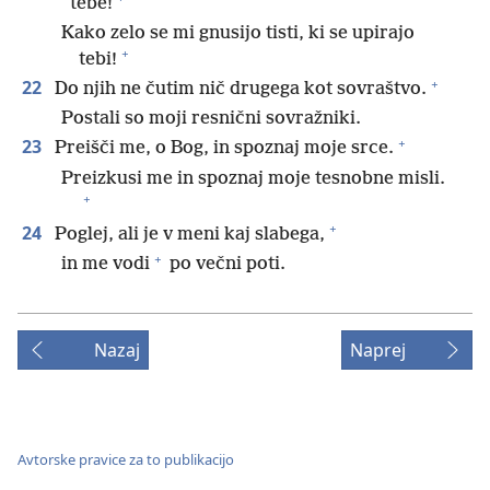
tebe!
Kako zelo se mi gnusijo tisti, ki se upirajo
+
tebi!
+
22
Do njih ne čutim nič drugega kot sovraštvo.
Postali so moji resnični sovražniki.
+
23
Preišči me, o Bog, in spoznaj moje srce.
Preizkusi me in spoznaj moje tesnobne misli.
+
+
24
Poglej, ali je v meni kaj slabega,
+
in me vodi
po večni poti.
Nazaj
Naprej
Avtorske pravice za to publikacijo