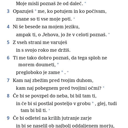
+
Moje misli poznaš že od daleč.
3
*
Opazuješ
me, ko potujem in ko počivam,
+
znane so ti vse moje poti.
4
Ni še besede na mojem jeziku,
+
ampak ti, o Jehova, jo že v celoti poznaš.
5
Z vseh strani me varuješ
in s svojo roko me držiš.
6
Ti me tako dobro poznaš, da tega sploh ne
*
morem doumeti,
+
*
pregloboko je zame
.
7
Kam naj zbežim pred tvojim duhom,
+
kam naj pobegnem pred tvojimi očmi?
8
Če bi se povzpel do neba, bi bil tam ti,
*
in če bi si postlal posteljo v grobu
, glej, tudi
+
tam bi bil ti.
9
Če bi odletel na krilih jutranje zarje
in bi se naselil ob najbolj oddaljenem morju,