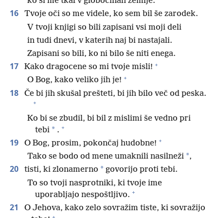
ko si me tkal v globočinah zemlje.
16
Tvoje oči so me videle, ko sem bil še zarodek.
V tvoji knjigi so bili zapisani vsi moji deli
in tudi dnevi, v katerih naj bi nastajali.
Zapisani so bili, ko ni bilo še niti enega.
+
17
Kako dragocene so mi tvoje misli!
+
O Bog, kako veliko jih je!
18
Če bi jih skušal prešteti, bi jih bilo več od peska.
+
Ko bi se zbudil, bi bil z mislimi še vedno pri
+
*
tebi
.
+
19
O Bog, prosim, pokončaj hudobne!
*
Tako se bodo od mene umaknili nasilneži
,
20
*
tisti, ki zlonamerno
govorijo proti tebi.
To so tvoji nasprotniki, ki tvoje ime
+
uporabljajo nespoštljivo.
21
O Jehova, kako zelo sovražim tiste, ki sovražijo
+