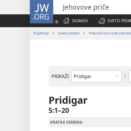
JW.ORG
Jehovove priče
DOMOV
SVETO PISM
Knjižnica
Sveto pismo
Prevod novi svet (revidi
P
PRIKAŽI
Po
svetopisemski
knjigi
Pridigar
5:1–20
KRATKA VSEBINA