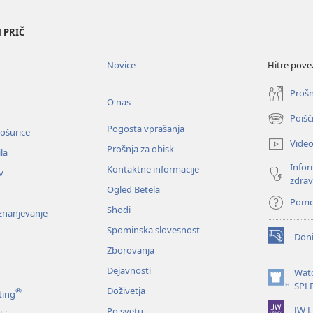
 PRIČ
Novice
Hitre pove
Prošn
O nas
Poišč
(odpre
Pogosta vprašanja
ošurice
novo
Vide
Prošnja za obisk
okno)
la
Infor
Kontaktne informacije
v
zdrav
Ogled Betela
Pom
Shodi
oznanjevanje
Spominska slovesnost
Doni
(odpre
Zborovanja
novo
okno)
Dejavnosti
Wat
(odpre
SPL
Doživetja
®
ting
novo
JW L
Po svetu
okno)