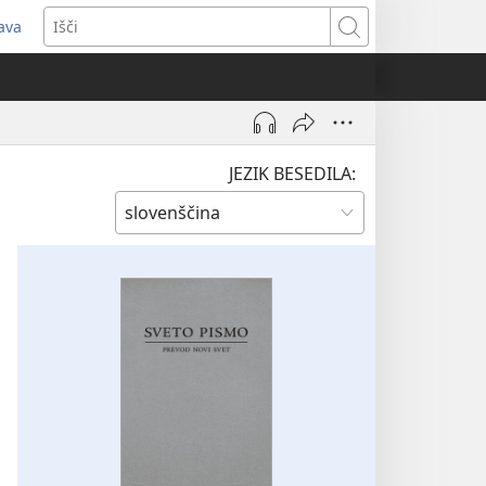
java
dpre
Išči
vo
no)
JEZIK BESEDILA: