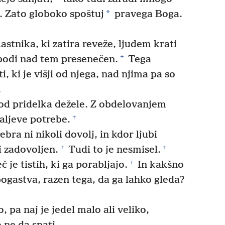
*
. Zato globoko spoštuj
pravega Boga.
lastnika, ki zatira reveže, ljudem krati
+
 bodi nad tem presenečen.
Tega
, ki je višji od njega, nad njima pa so
.
t od pridelka dežele. Z obdelovanjem
+
raljeve potrebe.
bra ni nikoli dovolj, in kdor ljubi
+
+
i zadovoljen.
Tudi to je nesmisel.
+
 je tistih, ki ga porabljajo.
In kakšno
bogastva, razen tega, da ga lahko gleda?
 pa naj je jedel malo ali veliko,