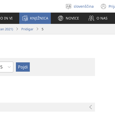
slovenščina
Pri
Izberite
(o
jezik
no
O IN VI
KNJIŽNICA
NOVICE
O NAS
ok
ran 2021)
Pridigar
5
oglavje