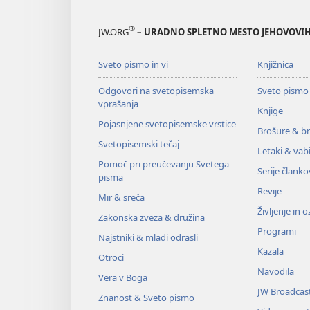
®
JW.ORG
– URADNO SPLETNO MESTO JEHOVOVIH
Sveto pismo in vi
Knjižnica
Odgovori na svetopisemska
Sveto pismo
vprašanja
Knjige
Pojasnjene svetopisemske vrstice
Brošure & br
Svetopisemski tečaj
Letaki & vabi
Pomoč pri preučevanju Svetega
Serije članko
pisma
Revije
Mir & sreča
Življenje in 
Zakonska zveza & družina
Programi
Najstniki & mladi odrasli
Kazala
Otroci
Navodila
Vera v Boga
JW Broadcas
Znanost & Sveto pismo