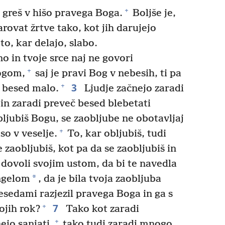
+
 greš v hišo pravega Boga.
Boljše je,
rovat žrtve tako, kot jih darujejo
to, kar delajo, slabo.
o in tvoje srce naj ne govori
+
ogom,
saj je pravi Bog v nebesih, ti pa
3
+
h besed malo.
Ljudje začnejo zaradi
in zaradi preveč besed blebetati
ljubiš Bogu, se zaobljube ne obotavljaj
+
o v veselje.
To, kar obljubiš, tudi
e zaobljubiš, kot pa da se zaobljubiš in
dovoli svojim ustom, da bi te navedla
*
ngelom
, da je bila tvoja zaobljuba
esedami razjezil pravega Boga in ga s
7
+
ojih rok?
Tako kot zaradi
+
ejo sanjati,
tako tudi zaradi mnogo