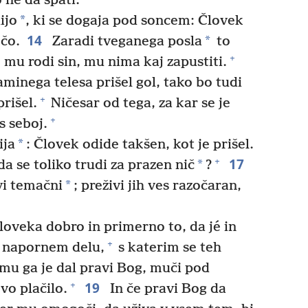
ne da spati.
*
ijo
, ki se dogaja pod soncem: Človek
14
*
ečo.
Zaradi tveganega posla
to
+
e mu rodi sin, mu nima kaj zapustiti.
minega telesa prišel gol, tako bo tudi
+
prišel.
Ničesar od tega, za kar se je
+
s seboj.
*
ija
: Človek odide takšen, kot je prišel.
17
+
*
da se toliko trudi za prazen nič
?
*
vi temačni
; preživi jih ves razočaran,
loveka dobro in primerno to, da jé in
+
m napornem delu,
s katerim se teh
i mu ga je dal pravi Bog, muči pod
19
+
vo plačilo.
In če pravi Bog da