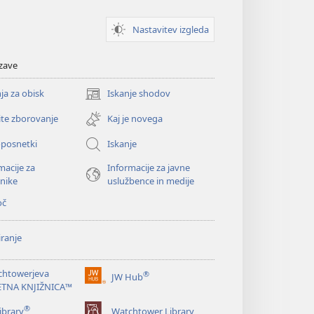
Nastavitev izgleda
zave
ja za obisk
Iskanje shodov
(odpre
novo
ite zborovanje
Kaj je novega
okno)
oposnetki
Iskanje
macije za
Informacije za javne
nike
uslužbence in medije
oč
ranje
chtowerjeva
®
JW Hub
(odpre
ETNA KNJIŽNICA™
novo
®
okno)
ibrary
Watchtower Library