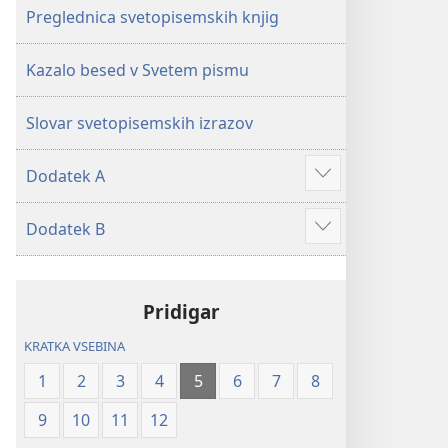
Preglednica svetopisemskih knjig
Kazalo besed v Svetem pismu
Slovar svetopisemskih izrazov
Dodatek A
Prikaži
več
Dodatek B
Prikaži
več
Pridigar
KRATKA VSEBINA
1
2
3
4
5
6
7
8
9
10
11
12