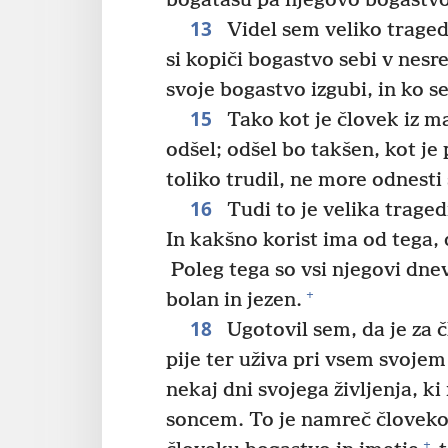
bogatašu pa njegovo bogastvo 
13
Videl sem veliko traged
si kopiči bogastvo sebi v nesr
svoje bogastvo izgubi, in ko s
15
Tako kot je človek iz ma
odšel; odšel bo takšen, kot je 
toliko trudil, ne more odnesti 
16
Tudi to je velika traged
In kakšno korist ima od tega, 
Poleg tega so vsi njegovi dne
+
bolan in jezen.
18
Ugotovil sem, da je za č
pije ter uživa pri vsem svoje
nekaj dni svojega življenja, k
soncem. To je namreč človeko
+