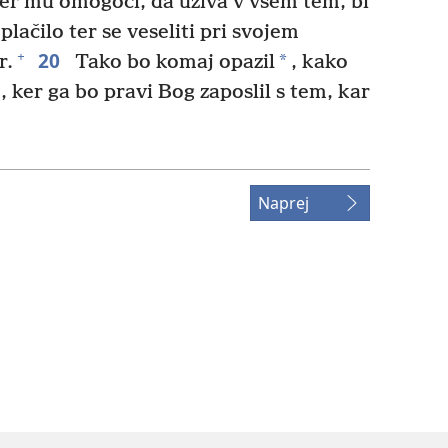
er mu omogoči, da uživa v vsem tem, bi
plačilo ter se veseliti pri svojem
20
+
*
r.
Tako bo komaj opazil
, kako
, ker ga bo pravi Bog zaposlil s tem, kar
Naprej