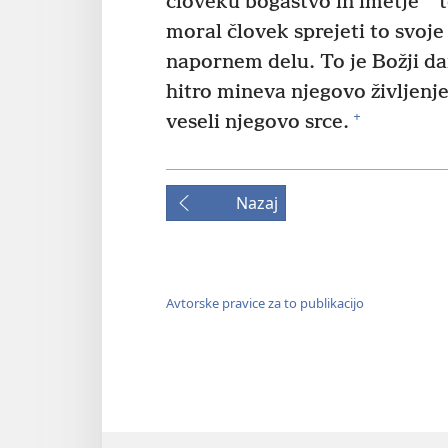
človeku bogastvo in imetje
t
moral človek sprejeti to svoje 
napornem delu. To je Božji da
hitro mineva njegovo življenje
+
veseli njegovo srce.
Nazaj
Avtorske pravice za to publikacijo