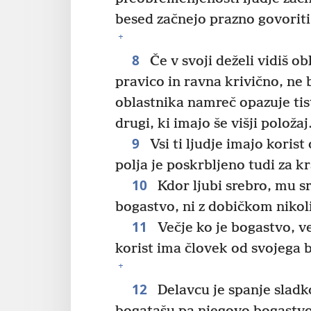
besed začnejo prazno govoriti
+
8
Če v svoji deželi vidiš ob
pravico in ravna krivično, ne
oblastnika namreč opazuje tisti
drugi, ki imajo še višji položaj
9
Vsi ti ljudje imajo koris
polja je poskrbljeno tudi za k
10
Kdor ljubi srebro, mu sre
bogastvo, ni z dobičkom nikol
11
Večje ko je bogastvo, več
korist ima človek od svojega 
+
12
Delavcu je spanje sladko,