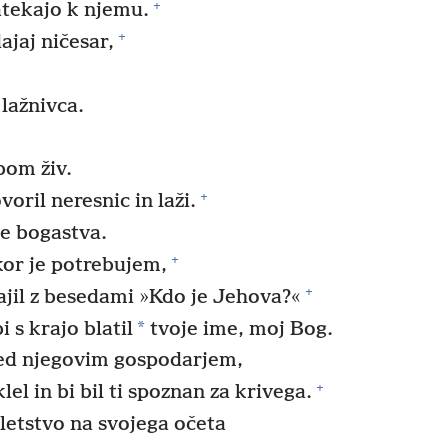
+
zatekajo k njemu.
+
jaj ničesar,
 lažnivca.
bom živ.
+
ril neresnic in laži.
ne bogastva.
+
kor je potrebujem,
+
atajil z besedami »Kdo je Jehova?«
*
i s krajo blatil
tvoje ime, moj Bog.
ed njegovim gospodarjem,
+
lel in bi bil ti spoznan za krivega.
kletstvo na svojega očeta