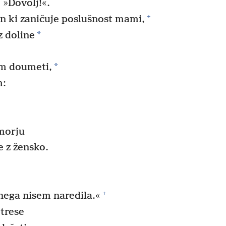
e »Dovolj!«.
+
n ki zaničuje poslušnost mami,
*
z doline
*
em doumeti,
m:
 morju
e z žensko.
+
nega nisem naredila.«
 trese