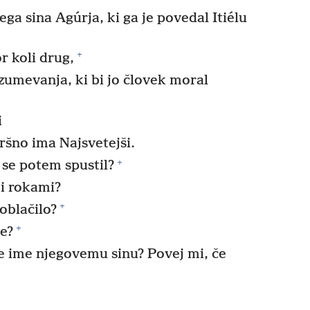
ga sina Agúrja, ki ga je povedal Itiélu
+
r koli drug,
umevanja, ki bi jo človek moral
i
ršno ima Najsvetejši.
+
 se potem spustil?
mi rokami?
+
 oblačilo?
+
je?
e ime njegovemu sinu? Povej mi, če