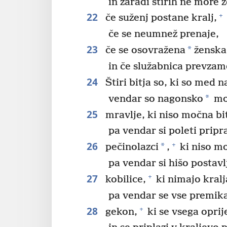
in zaradi štirih ne more z
22
+
če suženj postane kralj,
če se neumnež prenaje,
23
*
če se osovražena
ženska
in če služabnica prevza
24
Štiri bitja so, ki so med 
*
vendar so nagonsko
mo
25
mravlje, ki niso močna bi
pa vendar si poleti pripr
26
+
*
pečinolazci
,
ki niso mo
pa vendar si hišo postavl
27
+
kobilice,
ki nimajo kralj
pa vendar se vse premika
28
+
gekon,
ki se vsega opri