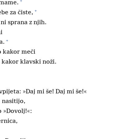
+
e mame.
+
be za čiste,
ni sprana z njih.
i
+
a.
so kakor meči
o kakor klavski noži.
pijeta: »Daj mi še! Daj mi še!«
 nasitijo,
jo »Dovolj!«:
rnica,