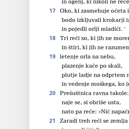
in ogenj, ki nikoli ne reč
17
Oko, ki zasmehuje očeta i
bodo izkljuvali krokarji i
+
in pojedli orlji mladiči.
18
Tri reči so, ki jih ne mor
in štiri, ki jih ne razume
19
letenje orla na nebu,
plazenje kače po skali,
plutje ladje na odprtem
in vedenje moškega, ko j
20
Prešuštnica ravna takole:
naje se, si obriše usta,
nato pa reče: »Nič napač
21
Zaradi treh reči se zemlja