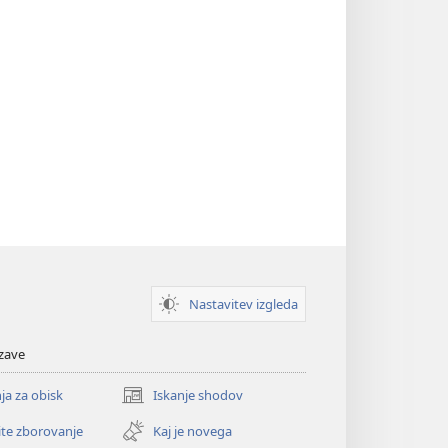
Nastavitev izgleda
zave
ja za obisk
Iskanje shodov
(odpre
novo
ite zborovanje
Kaj je novega
okno)