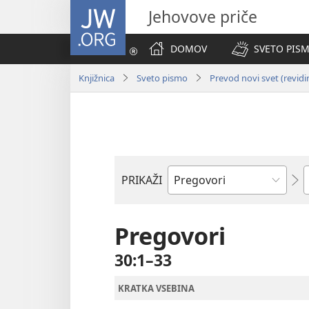
JW.ORG
Jehovove priče
DOMOV
SVETO PISM
Knjižnica
Sveto pismo
Prevod novi svet (revidi
P
PRIKAŽI
Po
svetopisemski
knjigi
Pregovori
30:1–33
KRATKA VSEBINA