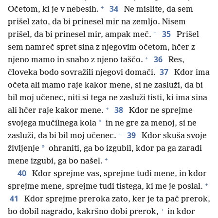
+
34
Očetom, ki je v nebesih.
Ne mislite, da sem
prišel zato, da bi prinesel mir na zemljo. Nisem
+
35
prišel, da bi prinesel mir, ampak meč.
Prišel
sem namreč spret sina z njegovim očetom, hčer z
+
36
njeno mamo in snaho z njeno taščo.
Res,
37
človeka bodo sovražili njegovi domači.
Kdor ima
očeta ali mamo raje kakor mene, si ne zasluži, da bi
bil moj učenec, niti si tega ne zasluži tisti, ki ima sina
+
38
ali hčer raje kakor mene.
Kdor ne sprejme
*
svojega mučilnega kola
in ne gre za menoj, si ne
+
39
zasluži, da bi bil moj učenec.
Kdor skuša svoje
*
življenje
ohraniti, ga bo izgubil, kdor pa ga zaradi
+
mene izgubi, ga bo našel.
40
Kdor sprejme vas, sprejme tudi mene, in kdor
+
sprejme mene, sprejme tudi tistega, ki me je poslal.
41
Kdor sprejme preroka zato, ker je ta pač prerok,
+
bo dobil nagrado, kakršno dobi prerok,
in kdor