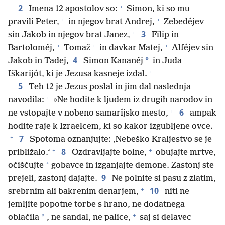
+
2
Imena 12 apostolov so:
Simon, ki so mu
+
+
pravili Peter,
in njegov brat Andrej,
Zebedéjev
+
3
sin Jakob in njegov brat Janez,
Filip in
+
+
+
Bartoloméj,
Tomaž
in davkar Matej,
Alféjev sin
4
*
Jakob in Tadej,
Simon Kananéj
in Juda
+
Iškarijót, ki je Jezusa kasneje izdal.
5
Teh 12 je Jezus poslal in jim dal naslednja
+
navodila:
»Ne hodite k ljudem iz drugih narodov in
+
6
ne vstopajte v nobeno samaríjsko mesto,
ampak
hodite raje k Izraelcem, ki so kakor izgubljene ovce.
+
7
Spotoma oznanjujte: ‚Nebeško Kraljestvo se je
+
+
8
približalo.‘
Ozdravljajte bolne,
obujajte mrtve,
*
očiščujte
gobavce in izganjajte demone. Zastonj ste
9
prejeli, zastonj dajajte.
Ne polnite si pasu z zlatim,
+
10
srebrnim ali bakrenim denarjem,
niti ne
jemljite popotne torbe s hrano, ne dodatnega
+
*
oblačila
, ne sandal, ne palice,
saj si delavec