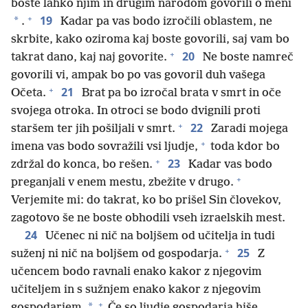
boste lahko njim in drugim narodom govorili o meni
+
19
*
.
Kadar pa vas bodo izročili oblastem, ne
skrbite, kako oziroma kaj boste govorili, saj vam bo
+
20
takrat dano, kaj naj govorite.
Ne boste namreč
govorili vi, ampak bo po vas govoril duh vašega
+
21
Očeta.
Brat pa bo izročal brata v smrt in oče
svojega otroka. In otroci se bodo dvignili proti
+
22
staršem ter jih pošiljali v smrt.
Zaradi mojega
+
imena vas bodo sovražili vsi ljudje,
toda kdor bo
+
23
zdržal do konca, bo rešen.
Kadar vas bodo
+
preganjali v enem mestu, zbežite v drugo.
Verjemite mi: do takrat, ko bo prišel Sin človekov,
zagotovo še ne boste obhodili vseh izraelskih mest.
24
Učenec ni nič na boljšem od učitelja in tudi
+
25
suženj ni nič na boljšem od gospodarja.
Z
učencem bodo ravnali enako kakor z njegovim
učiteljem in s sužnjem enako kakor z njegovim
+
*
gospodarjem.
Če so ljudje gospodarja hiše