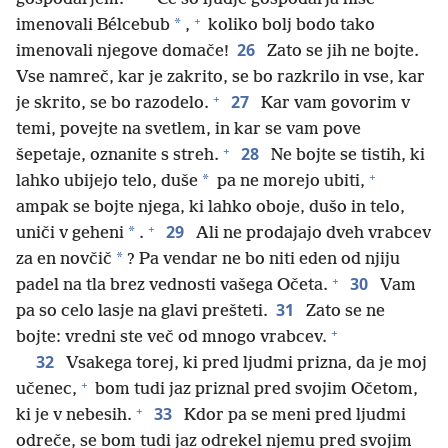
+
*
imenovali Bélcebub
,
koliko bolj bodo tako
26
imenovali njegove domače!
Zato se jih ne bojte.
Vse namreč, kar je zakrito, se bo razkrilo in vse, kar
+
27
je skrito, se bo razodelo.
Kar vam govorim v
temi, povejte na svetlem, in kar se vam pove
+
28
šepetaje, oznanite s streh.
Ne bojte se tistih, ki
+
*
lahko ubijejo telo, duše
pa ne morejo ubiti,
ampak se bojte njega, ki lahko oboje, dušo in telo,
+
29
*
uniči v geheni
.
Ali ne prodajajo dveh vrabcev
*
za en novčič
? Pa vendar ne bo niti eden od njiju
+
30
padel na tla brez vednosti vašega Očeta.
Vam
31
pa so celo lasje na glavi prešteti.
Zato se ne
+
bojte: vredni ste več od mnogo vrabcev.
32
Vsakega torej, ki pred ljudmi prizna, da je moj
+
učenec,
bom tudi jaz priznal pred svojim Očetom,
+
33
ki je v nebesih.
Kdor pa se meni pred ljudmi
odreče, se bom tudi jaz odrekel njemu pred svojim