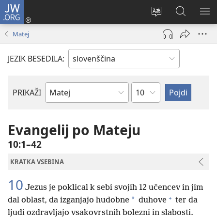
JW.ORG
Prijava
(odpre
Spremeni
Iskanje
PO
novo
jezik
po
ME
Matej
okno)
spletnega
JW.ORG
mesta
JEZIK BESEDILA:
Poglavje
PRIKAŽI
Po
svetopisemski
knjigi
Evangelij po Mateju
10:1–42
KRATKA VSEBINA
10
Jezus je poklical k sebi svojih 12 učencev in jim
+
*
dal oblast, da izganjajo hudobne
duhove
ter da
ljudi ozdravljajo vsakovrstnih bolezni in slabosti.