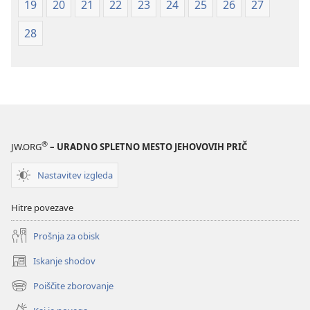
19
20
21
22
23
24
25
26
27
28
®
JW.ORG
– URADNO SPLETNO MESTO JEHOVOVIH PRIČ
Nastavitev izgleda
Hitre povezave
Prošnja za obisk
Iskanje shodov
(odpre
novo
Poiščite zborovanje
(odpre
okno)
novo