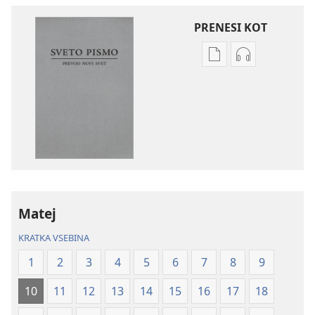
PRENESI KOT
Možnosti
Možnosti
prenosa
prenosa
za
zvočnih
publikacije
posnetkov
Sveto
Sveto
pismo
pismo
–
–
prevod
prevod
novi
novi
Matej
svet
svet
(revidirano
(revidirano
KRATKA VSEBINA
2021)
2021)
1
2
3
4
5
6
7
8
9
10
11
12
13
14
15
16
17
18