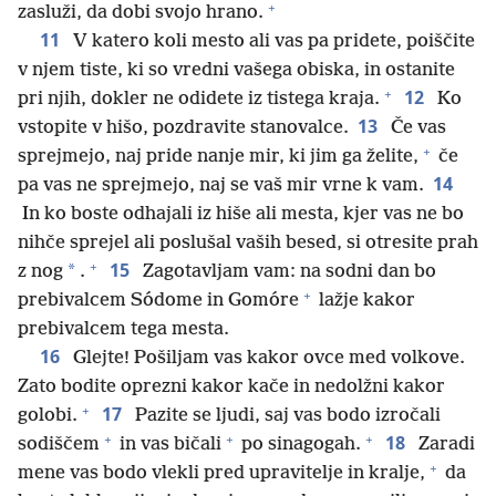
+
zasluži, da dobi svojo hrano.
11
V katero koli mesto ali vas pa pridete, poiščite
v njem tiste, ki so vredni vašega obiska, in ostanite
+
12
pri njih, dokler ne odidete iz tistega kraja.
Ko
13
vstopite v hišo, pozdravite stanovalce.
Če vas
+
sprejmejo, naj pride nanje mir, ki jim ga želite,
če
14
pa vas ne sprejmejo, naj se vaš mir vrne k vam.
In ko boste odhajali iz hiše ali mesta, kjer vas ne bo
nihče sprejel ali poslušal vaših besed, si otresite prah
+
15
*
z nog
.
Zagotavljam vam: na sodni dan bo
+
prebivalcem Sódome in Gomóre
lažje kakor
prebivalcem tega mesta.
16
Glejte! Pošiljam vas kakor ovce med volkove.
Zato bodite oprezni kakor kače in nedolžni kakor
+
17
golobi.
Pazite se ljudi, saj vas bodo izročali
+
+
+
18
sodiščem
in vas bičali
po sinagogah.
Zaradi
+
mene vas bodo vlekli pred upravitelje in kralje,
da