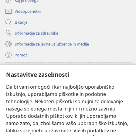
Kaj je novega
okno)
Videoposnetki
Iskanje
Informacije za zdravnike
Informacije za javne uslužbence in medije
Pomoč
Doniranje
(odpre
Nastavitve zasebnosti
novo
okno)
Da bi vam omogočili kar najboljšo uporabniško
Watchtowerjeva SPLETNA KNJIŽNICA™
(odpre
izkušnjo, uporabljamo piškotke in podobne
novo
®
JW Hub
tehnologije. Nekateri piškotki so nujni za delovanje
okno)
(odpre
našega spletnega mesta in jih ni možno zavrniti.
novo
®
JW Library
okno)
Uporabo dodatnih piškotkov, ki jih uporabljamo
samo zato, da izboljšamo vašo uporabniško izkušnjo,
Watchtower Library
lahko sprejmete ali zavrnete. Vaših podatkov ne