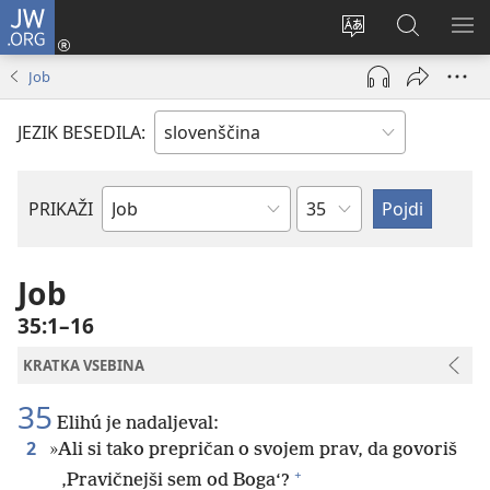
JW.ORG
Prijava
(odpre
Spremeni
Iskanje
PO
novo
jezik
po
ME
Job
okno)
spletnega
JW.ORG
mesta
JEZIK BESEDILA:
Poglavje
PRIKAŽI
Po
svetopisemski
knjigi
Job
35:1–16
KRATKA VSEBINA
35
Elihú je nadaljeval:
2
»Ali si tako prepričan o svojem prav, da govoriš
+
‚Pravičnejši sem od Boga‘?