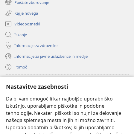
Poiščite zborovanje
(odpre
okno)
novo
Kaj je novega
okno)
Videoposnetki
Iskanje
Informacije za zdravnike
Informacije za javne uslužbence in medije
Pomoč
Doniranje
(odpre
Nastavitve zasebnosti
novo
okno)
Da bi vam omogočili kar najboljšo uporabniško
Watchtowerjeva SPLETNA KNJIŽNICA™
(odpre
izkušnjo, uporabljamo piškotke in podobne
novo
®
JW Hub
tehnologije. Nekateri piškotki so nujni za delovanje
okno)
(odpre
našega spletnega mesta in jih ni možno zavrniti.
novo
®
JW Library
okno)
Uporabo dodatnih piškotkov, ki jih uporabljamo