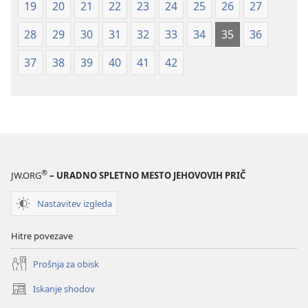
19
20
21
22
23
24
25
26
27
28
29
30
31
32
33
34
35
36
37
38
39
40
41
42
®
JW.ORG
– URADNO SPLETNO MESTO JEHOVOVIH PRIČ
Nastavitev izgleda
Hitre povezave
Prošnja za obisk
Iskanje shodov
(odpre
novo