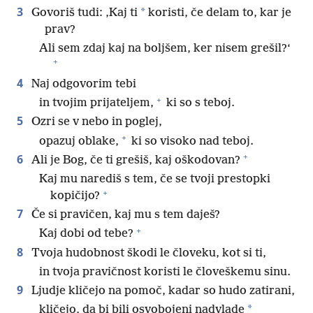
3
*
Govoriš tudi: ‚Kaj ti
koristi, če delam to, kar je
prav?
Ali sem zdaj kaj na boljšem, ker nisem grešil?‘
+
4
Naj odgovorim tebi
+
in tvojim prijateljem,
ki so s teboj.
5
Ozri se v nebo in poglej,
+
opazuj oblake,
ki so visoko nad teboj.
+
6
Ali je Bog, če ti grešiš, kaj oškodovan?
Kaj mu narediš s tem, če se tvoji prestopki
+
kopičijo?
7
Če si pravičen, kaj mu s tem daješ?
+
Kaj dobi od tebe?
8
Tvoja hudobnost škodi le človeku, kot si ti,
in tvoja pravičnost koristi le človeškemu sinu.
9
Ljudje kličejo na pomoč, kadar so hudo zatirani,
*
kličejo, da bi bili osvobojeni nadvlade