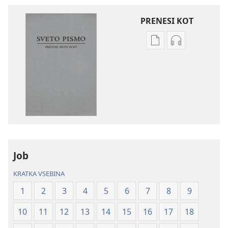
PRENESI KOT
Možnosti
Možnosti
prenosa
prenosa
za
zvočnih
publikacije
posnetkov
Sveto
Sveto
pismo
pismo
–
–
prevod
prevod
novi
novi
Job
svet
svet
(revidirano
(revidirano
KRATKA VSEBINA
2021)
2021)
1
2
3
4
5
6
7
8
9
10
11
12
13
14
15
16
17
18