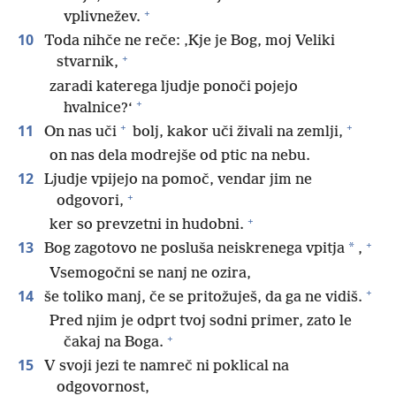
+
vplivnežev.
10
Toda nihče ne reče: ‚Kje je Bog, moj Veliki
+
stvarnik,
zaradi katerega ljudje ponoči pojejo
+
hvalnice?‘
+
+
11
On nas uči
bolj, kakor uči živali na zemlji,
on nas dela modrejše od ptic na nebu.
12
Ljudje vpijejo na pomoč, vendar jim ne
+
odgovori,
+
ker so prevzetni in hudobni.
+
13
*
Bog zagotovo ne posluša neiskrenega vpitja
,
Vsemogočni se nanj ne ozira,
+
14
še toliko manj, če se pritožuješ, da ga ne vidiš.
Pred njim je odprt tvoj sodni primer, zato le
+
čakaj na Boga.
15
V svoji jezi te namreč ni poklical na
odgovornost,