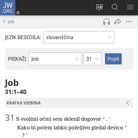
JW.ORG
Prijava
(odpre
Spremeni
Iskanje
PO
novo
jezik
po
ME
Job
okno)
spletnega
JW.ORG
mesta
JEZIK BESEDILA:
Poglavje
PRIKAŽI
Po
svetopisemski
knjigi
Job
31:1–40
KRATKA VSEBINA
31
+
*
S svojimi očmi sem sklenil dogovor
.
*
Kako bi potem lahko poželjivo gledal devico
+
?