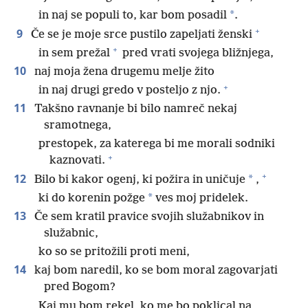
*
in naj se populi to, kar bom posadil
.
+
9
Če se je moje srce pustilo zapeljati ženski
+
in sem prežal
pred vrati svojega bližnjega,
10
naj moja žena drugemu melje žito
+
in naj drugi gredo v posteljo z njo.
11
Takšno ravnanje bi bilo namreč nekaj
sramotnega,
prestopek, za katerega bi me morali sodniki
+
kaznovati.
+
12
*
Bilo bi kakor ogenj, ki požira in uničuje
,
*
ki do korenin požge
ves moj pridelek.
13
Če sem kratil pravice svojih služabnikov in
služabnic,
ko so se pritožili proti meni,
14
kaj bom naredil, ko se bom moral zagovarjati
pred Bogom?
Kaj mu bom rekel, ko me bo poklical na