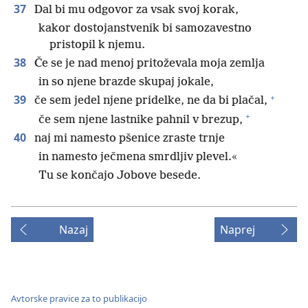
37
Dal bi mu odgovor za vsak svoj korak,
kakor dostojanstvenik bi samozavestno
pristopil k njemu.
38
Če se je nad menoj pritoževala moja zemlja
in so njene brazde skupaj jokale,
+
39
če sem jedel njene pridelke, ne da bi plačal,
+
če sem njene lastnike pahnil v brezup,
40
naj mi namesto pšenice zraste trnje
in namesto ječmena smrdljiv plevel.«
Tu se končajo Jobove besede.
Nazaj
Naprej
Avtorske pravice za to publikacijo