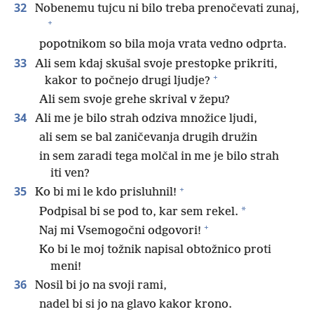
32
Nobenemu tujcu ni bilo treba prenočevati zunaj,
+
popotnikom so bila moja vrata vedno odprta.
33
Ali sem kdaj skušal svoje prestopke prikriti,
+
kakor to počnejo drugi ljudje?
Ali sem svoje grehe skrival v žepu?
34
Ali me je bilo strah odziva množice ljudi,
ali sem se bal zaničevanja drugih družin
in sem zaradi tega molčal in me je bilo strah
iti ven?
+
35
Ko bi mi le kdo prisluhnil!
*
Podpisal bi se pod to, kar sem rekel.
+
Naj mi Vsemogočni odgovori!
Ko bi le moj tožnik napisal obtožnico proti
meni!
36
Nosil bi jo na svoji rami,
nadel bi si jo na glavo kakor krono.