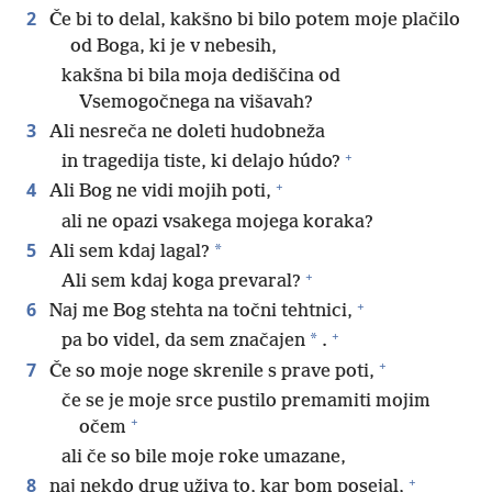
2
Če bi to delal, kakšno bi bilo potem moje plačilo
od Boga, ki je v nebesih,
kakšna bi bila moja dediščina od
Vsemogočnega na višavah?
3
Ali nesreča ne doleti hudobneža
+
in tragedija tiste, ki delajo húdo?
+
4
Ali Bog ne vidi mojih poti,
ali ne opazi vsakega mojega koraka?
5
*
Ali sem kdaj lagal?
+
Ali sem kdaj koga prevaral?
+
6
Naj me Bog stehta na točni tehtnici,
+
*
pa bo videl, da sem značajen
.
+
7
Če so moje noge skrenile s prave poti,
če se je moje srce pustilo premamiti mojim
+
očem
ali če so bile moje roke umazane,
+
8
naj nekdo drug uživa to, kar bom posejal,