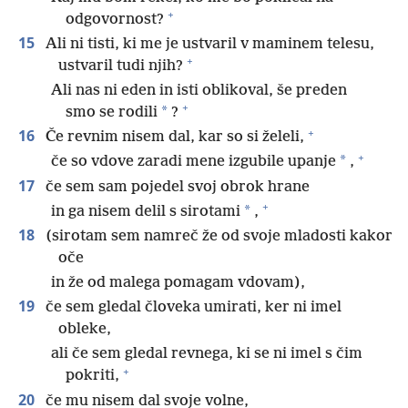
+
odgovornost?
15
Ali ni tisti, ki me je ustvaril v maminem telesu,
+
ustvaril tudi njih?
Ali nas ni eden in isti oblikoval, še preden
+
*
smo se rodili
?
+
16
Če revnim nisem dal, kar so si želeli,
+
*
če so vdove zaradi mene izgubile upanje
,
17
če sem sam pojedel svoj obrok hrane
+
*
in ga nisem delil s sirotami
,
18
(sirotam sem namreč že od svoje mladosti kakor
oče
in že od malega pomagam vdovam),
19
če sem gledal človeka umirati, ker ni imel
obleke,
ali če sem gledal revnega, ki se ni imel s čim
+
pokriti,
20
če mu nisem dal svoje volne,