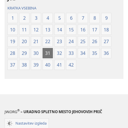
(revidirano
(revidirano
KRATKA VSEBINA
2021)
2021)
1
2
3
4
5
6
7
8
9
10
11
12
13
14
15
16
17
18
19
20
21
22
23
24
25
26
27
28
29
30
31
32
33
34
35
36
37
38
39
40
41
42
®
JW.ORG
– URADNO SPLETNO MESTO JEHOVOVIH PRIČ
Nastavitev izgleda