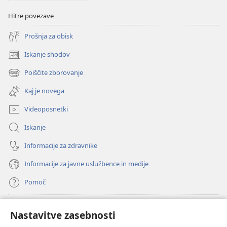
Hitre povezave
Prošnja za obisk
Iskanje shodov
(odpre
novo
Poiščite zborovanje
(odpre
okno)
novo
Kaj je novega
okno)
Videoposnetki
Iskanje
Informacije za zdravnike
Informacije za javne uslužbence in medije
Pomoč
Doniranje
(odpre
Nastavitve zasebnosti
novo