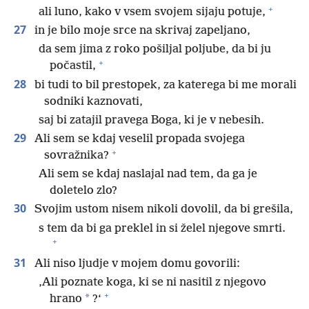
+
ali luno, kako v vsem svojem sijaju potuje,
27
in je bilo moje srce na skrivaj zapeljano,
da sem jima z roko pošiljal poljube, da bi ju
+
počastil,
28
bi tudi to bil prestopek, za katerega bi me morali
sodniki kaznovati,
saj bi zatajil pravega Boga, ki je v nebesih.
29
Ali sem se kdaj veselil propada svojega
+
sovražnika?
Ali sem se kdaj naslajal nad tem, da ga je
doletelo zlo?
30
Svojim ustom nisem nikoli dovolil, da bi grešila,
s tem da bi ga preklel in si želel njegove smrti.
+
31
Ali niso ljudje v mojem domu govorili:
‚Ali poznate koga, ki se ni nasitil z njegovo
+
*
hrano
?‘