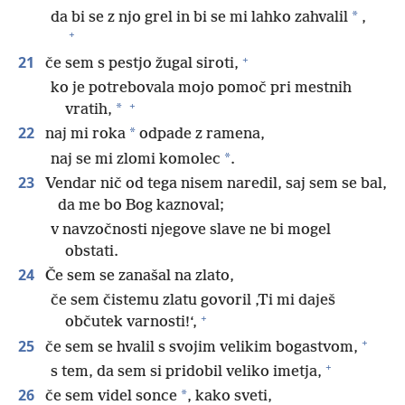
*
da bi se z njo grel in bi se mi lahko zahvalil
,
+
+
21
če sem s pestjo žugal siroti,
ko je potrebovala mojo pomoč pri mestnih
+
*
vratih,
22
*
naj mi roka
odpade z ramena,
*
naj se mi zlomi komolec
.
23
Vendar nič od tega nisem naredil, saj sem se bal,
da me bo Bog kaznoval;
v navzočnosti njegove slave ne bi mogel
obstati.
24
Če sem se zanašal na zlato,
če sem čistemu zlatu govoril ‚Ti mi daješ
+
občutek varnosti!‘,
+
25
če sem se hvalil s svojim velikim bogastvom,
+
s tem, da sem si pridobil veliko imetja,
26
*
če sem videl sonce
, kako sveti,