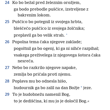
24
Ko bo bežal pred železnim orožjem,
ga bodo prebodle puščice, izstreljene z
bakrenim lokom.
25
Puščico bo potegnil iz svojega hrbta,
bleščečo puščico iz svojega žolčnika;
+
preplavil ga bo velik strah.
26
Popolna tema čaka njegove zaklade;
pogoltnil ga bo ogenj, ki ga ni nihče razpihal;
vsakega preživelega iz njegovega šotora čaka
nesreča.
27
Nebo bo razkrilo njegove napake,
zemlja bo pričala proti njemu.
28
Poplava mu bo odnesla hišo,
*
hudournik ga bo zalil na dan Božje
jeze.
29
To je hudobnežu namenil Bog,
to je dediščina, ki mu jo je določil Bog.«