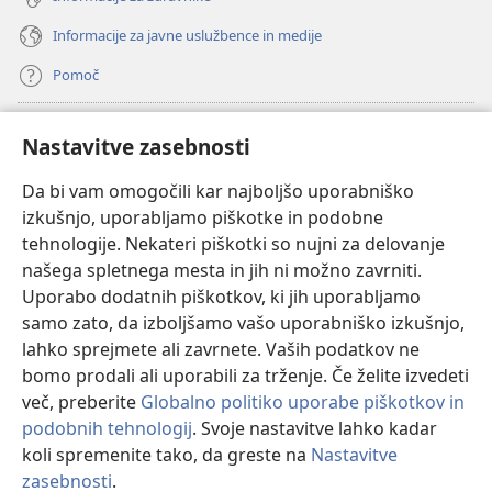
Informacije za javne uslužbence in medije
Pomoč
Doniranje
(odpre
Nastavitve zasebnosti
novo
okno)
Da bi vam omogočili kar najboljšo uporabniško
Watchtowerjeva SPLETNA KNJIŽNICA™
(odpre
izkušnjo, uporabljamo piškotke in podobne
novo
®
JW Hub
tehnologije. Nekateri piškotki so nujni za delovanje
okno)
(odpre
našega spletnega mesta in jih ni možno zavrniti.
novo
®
JW Library
okno)
Uporabo dodatnih piškotkov, ki jih uporabljamo
samo zato, da izboljšamo vašo uporabniško izkušnjo,
Watchtower Library
lahko sprejmete ali zavrnete. Vaših podatkov ne
bomo prodali ali uporabili za trženje. Če želite izvedeti
več, preberite
Globalno politiko uporabe piškotkov in
podobnih tehnologij
. Svoje nastavitve lahko kadar
koli spremenite tako, da greste na
Nastavitve
Copyright
© 2026 Watch Tower Bible and Tract Society of Pennsylvania.
POGOJI UPORABE
|
POLITIKA ZASEBNOSTI
|
NASTAVITVE
zasebnosti
.