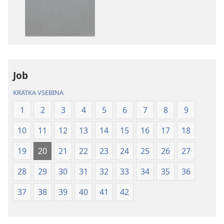
publikacije
posnetkov
Sveto
Sveto
pismo
pismo
–
–
prevod
prevod
novi
novi
Job
svet
svet
(revidirano
(revidirano
KRATKA VSEBINA
2021)
2021)
1
2
3
4
5
6
7
8
9
10
11
12
13
14
15
16
17
18
19
20
21
22
23
24
25
26
27
28
29
30
31
32
33
34
35
36
37
38
39
40
41
42