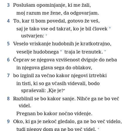
3
Poslušam opominjanje, ki me žali,
moj razum me žene, da odgovarjam.
4
To, kar ti bom povedal, gotovo že veš,
*
saj je tako vse od takrat, ko je bil človek
+
ustvarjen:
5
Veselo vriskanje hudobnih je kratkotrajno,
+
*
veselje hudobnega
traja le trenutek.
6
Čeprav se njegova vzvišenost dviguje do neba
in njegova glava sega do oblakov,
7
bo izginil za večno kakor njegovi iztrebki
in tisti, ki so ga včasih videvali, bodo
spraševali: ‚Kje je?‘
8
Razblinil se bo kakor sanje. Nihče ga ne bo več
videl.
Pregnan bo kakor nočno videnje.
9
Oko, ki ga je nekoč gledalo, ga ne bo več videlo,
+
tudi njegov dom ga ne bo več videl.