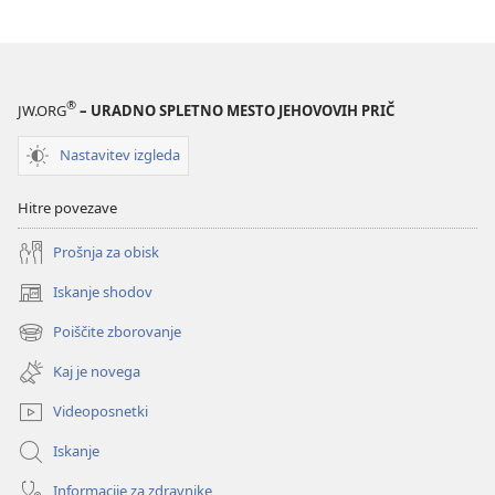
®
JW.ORG
– URADNO SPLETNO MESTO JEHOVOVIH PRIČ
Nastavitev izgleda
Hitre povezave
Prošnja za obisk
Iskanje shodov
(odpre
novo
Poiščite zborovanje
(odpre
okno)
novo
Kaj je novega
okno)
Videoposnetki
Iskanje
Informacije za zdravnike