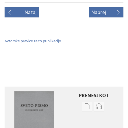
Nazaj
Naprej
Avtorske pravice za to publikacijo
PRENESI KOT
Možnosti
Možnosti
prenosa
prenosa
za
zvočnih