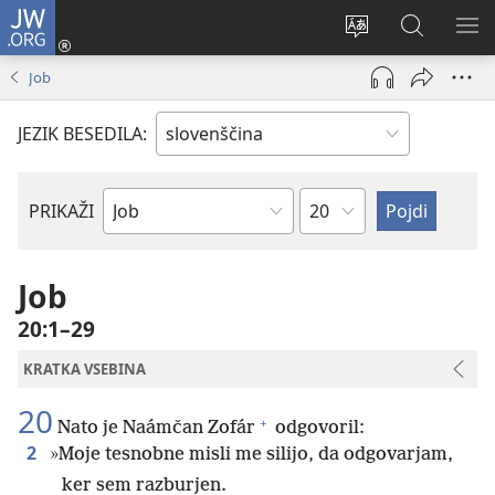
JW.ORG
Prijava
(odpre
Spremeni
Iskanje
PO
novo
jezik
po
ME
Job
okno)
spletnega
JW.ORG
mesta
JEZIK BESEDILA:
Poglavje
PRIKAŽI
Po
svetopisemski
knjigi
Job
20:1–29
KRATKA VSEBINA
20
+
Nato je Naámčan Zofár
odgovoril:
2
»Moje tesnobne misli me silijo, da odgovarjam,
ker sem razburjen.