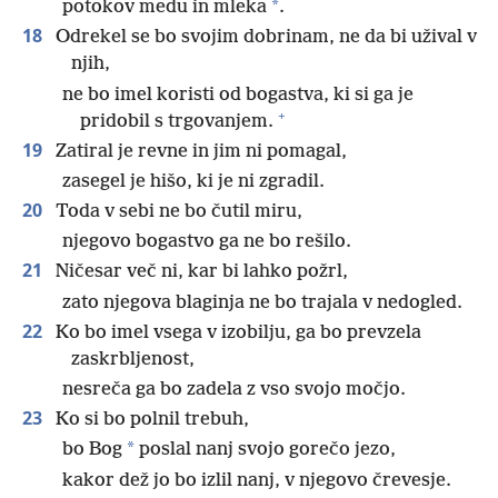
*
potokov medu in mleka
.
18
Odrekel se bo svojim dobrinam, ne da bi užival v
njih,
ne bo imel koristi od bogastva, ki si ga je
+
pridobil s trgovanjem.
19
Zatiral je revne in jim ni pomagal,
zasegel je hišo, ki je ni zgradil.
20
Toda v sebi ne bo čutil miru,
njegovo bogastvo ga ne bo rešilo.
21
Ničesar več ni, kar bi lahko požrl,
zato njegova blaginja ne bo trajala v nedogled.
22
Ko bo imel vsega v izobilju, ga bo prevzela
zaskrbljenost,
nesreča ga bo zadela z vso svojo močjo.
23
Ko si bo polnil trebuh,
*
bo Bog
poslal nanj svojo gorečo jezo,
kakor dež jo bo izlil nanj, v njegovo črevesje.