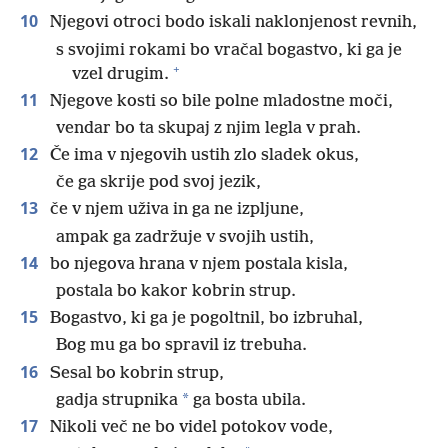
10
Njegovi otroci bodo iskali naklonjenost revnih,
s svojimi rokami bo vračal bogastvo, ki ga je
+
vzel drugim.
11
Njegove kosti so bile polne mladostne moči,
vendar bo ta skupaj z njim legla v prah.
12
Če ima v njegovih ustih zlo sladek okus,
če ga skrije pod svoj jezik,
13
če v njem uživa in ga ne izpljune,
ampak ga zadržuje v svojih ustih,
14
bo njegova hrana v njem postala kisla,
postala bo kakor kobrin strup.
15
Bogastvo, ki ga je pogoltnil, bo izbruhal,
Bog mu ga bo spravil iz trebuha.
16
Sesal bo kobrin strup,
*
gadja strupnika
ga bosta ubila.
17
Nikoli več ne bo videl potokov vode,