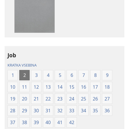
prenosa
prenosa
za
zvočnih
publikacije
posnetkov
Sveto
Sveto
pismo
pismo
–
–
prevod
prevod
novi
novi
Job
svet
svet
(revidirano
(revidirano
KRATKA VSEBINA
2021)
2021)
1
2
3
4
5
6
7
8
9
10
11
12
13
14
15
16
17
18
19
20
21
22
23
24
25
26
27
28
29
30
31
32
33
34
35
36
37
38
39
40
41
42