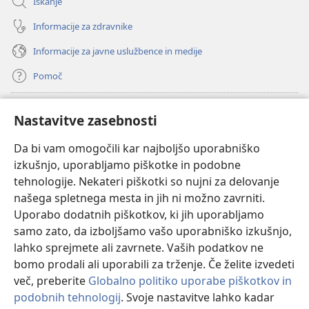
Iskanje
Informacije za zdravnike
Informacije za javne uslužbence in medije
Pomoč
Doniranje
(odpre
Nastavitve zasebnosti
novo
okno)
Da bi vam omogočili kar najboljšo uporabniško
Watchtowerjeva SPLETNA KNJIŽNICA™
(odpre
izkušnjo, uporabljamo piškotke in podobne
novo
®
JW Hub
tehnologije. Nekateri piškotki so nujni za delovanje
okno)
(odpre
našega spletnega mesta in jih ni možno zavrniti.
novo
®
JW Library
okno)
Uporabo dodatnih piškotkov, ki jih uporabljamo
samo zato, da izboljšamo vašo uporabniško izkušnjo,
Watchtower Library
lahko sprejmete ali zavrnete. Vaših podatkov ne
bomo prodali ali uporabili za trženje. Če želite izvedeti
več, preberite
Globalno politiko uporabe piškotkov in
podobnih tehnologij
. Svoje nastavitve lahko kadar