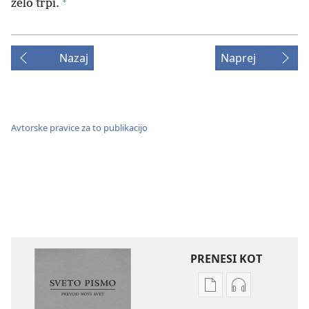
+
zelo trpi.
Nazaj
Naprej
Avtorske pravice za to publikacijo
PRENESI KOT
Možnosti
Možnosti