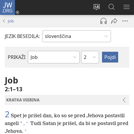
JW.ORG
Prijava
(odpre
Spremeni
Iskanje
PO
novo
jezik
po
ME
Job
okno)
spletnega
JW.ORG
mesta
JEZIK BESEDILA:
Poglavje
PRIKAŽI
Po
svetopisemski
knjigi
Job
2:1–13
KRATKA VSEBINA
2
Spet je prišel dan, ko so se pred Jehova postavili
+
*
angeli
.
Tudi Satan je prišel, da bi se postavil pred
+
Jehova.