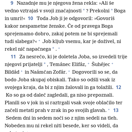
9
Nazadnje mu je njegova žena rekla: »Ali še
*
*
vedno vztrajaš v svoji značajnosti
? Prekolni
Boga
10
in umri!«
Toda Job ji je odgovoril: »Govoriš
kakor nespametne ženske. Če od pravega Boga
sprejemamo dobro, zakaj potem ne bi sprejemali
+
tudi slabega?«
Job kljub vsemu, kar je doživel, ni
+
*
rekel nič napačnega
.
11
Za nesrečo, ki je doletela Joba, so izvedeli trije
+
+
*
njegovi prijatelji
, Temánec Elifáz,
Šuhéjec
+
+
Bildád
in Naámčan Zofár.
Dogovorili so se, da
bodo Joba skupaj obiskali. Tako so odšli vsak iz
12
svojega kraja, da bi z njim žalovali in ga tolažili.
Ko so ga od daleč zagledali, ga niso prepoznali.
Planili so v jok in si raztrgali vsak svoje oblačilo ter
+
13
začeli metati prah v zrak in po svojih glavah.
Sedem dni in sedem noči so z njim sedeli na tleh.
Nobeden mu ni rekel niti besede, ker so videli, da