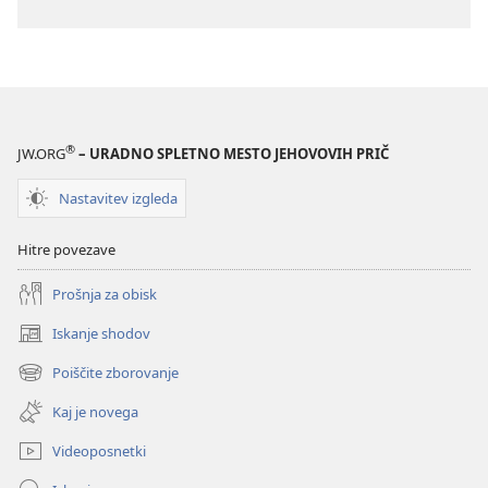
®
JW.ORG
– URADNO SPLETNO MESTO JEHOVOVIH PRIČ
Nastavitev izgleda
Hitre povezave
Prošnja za obisk
Iskanje shodov
(odpre
novo
Poiščite zborovanje
(odpre
okno)
novo
Kaj je novega
okno)
Videoposnetki