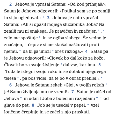
2
Jehova je vprašal Satana: »Od kod prihajaš?«
Satan je Jehovu odgovoril: »Potikal sem se po zemlji
+
3
in si jo ogledoval.«
Jehova je nato vprašal
Satana: »Ali si opazil mojega služabnika Joba? Na
+
*
zemlji mu ni enakega. Je pravičen in značajen
,
*
zelo me spoštuje
in se ogiba slabega. Še vedno je
+
značajen,
čeprav si me skušal naščuvati proti
+
4
*
njemu,
da bi ga uničil
brez razloga.«
Satan pa
je Jehovu odgovoril: »Človek bo dal kožo za kožo.
5
*
Človek bo za svoje življenje
dal vse, kar ima.
Toda le iztegni svojo roko in se dotakni njegovega
+
*
telesa
, pa boš videl, da te bo v obraz preklel.«
6
*
Jehova je Satanu rekel: »Glej, v tvojih rokah
7
je! Samo življenja mu ne vzemi!«
Satan je odšel od
+
*
*
Jehova
in udaril Joba z bolečimi razjedami
od
+
8
glave do pet.
Job se je usedel v pepel,
vzel
lončeno črepinjo in se začel z njo praskati.