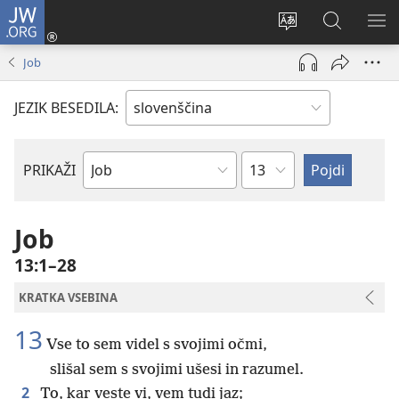
JW.ORG
Prijava
(odpre
Spremeni
Iskanje
PO
novo
jezik
po
ME
Job
okno)
spletnega
JW.ORG
mesta
JEZIK BESEDILA:
Poglavje
PRIKAŽI
Po
svetopisemski
knjigi
Job
13:1–28
KRATKA VSEBINA
13
Vse to sem videl s svojimi očmi,
slišal sem s svojimi ušesi in razumel.
2
To, kar veste vi, vem tudi jaz;