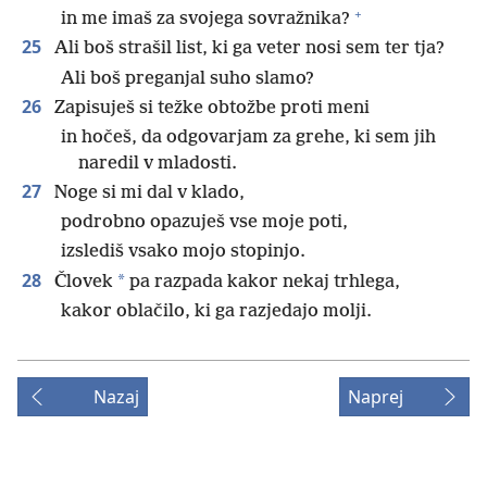
+
in me imaš za svojega sovražnika?
25
Ali boš strašil list, ki ga veter nosi sem ter tja?
Ali boš preganjal suho slamo?
26
Zapisuješ si težke obtožbe proti meni
in hočeš, da odgovarjam za grehe, ki sem jih
naredil v mladosti.
27
Noge si mi dal v klado,
podrobno opazuješ vse moje poti,
izslediš vsako mojo stopinjo.
28
*
Človek
pa razpada kakor nekaj trhlega,
kakor oblačilo, ki ga razjedajo molji.
Nazaj
Naprej