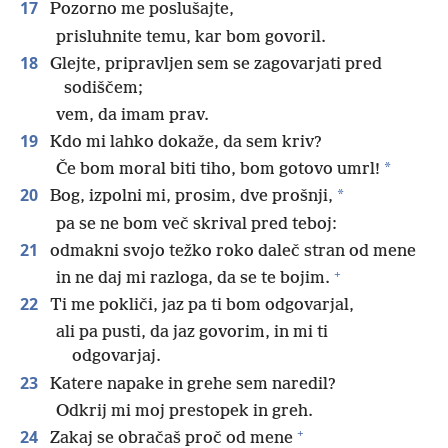
17
Pozorno me poslušajte,
prisluhnite temu, kar bom govoril.
18
Glejte, pripravljen sem se zagovarjati pred
sodiščem;
vem, da imam prav.
19
Kdo mi lahko dokaže, da sem kriv?
*
Če bom moral biti tiho, bom gotovo umrl!
20
*
Bog, izpolni mi, prosim, dve prošnji,
pa se ne bom več skrival pred teboj:
21
odmakni svojo težko roko daleč stran od mene
+
in ne daj mi razloga, da se te bojim.
22
Ti me pokliči, jaz pa ti bom odgovarjal,
ali pa pusti, da jaz govorim, in mi ti
odgovarjaj.
23
Katere napake in grehe sem naredil?
Odkrij mi moj prestopek in greh.
+
24
Zakaj se obračaš proč od mene