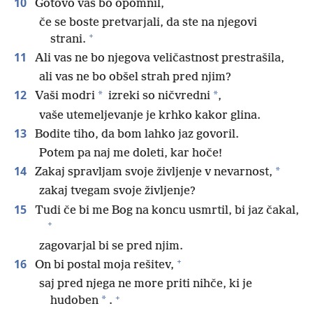
10
Gotovo vas bo opomnil,
če se boste pretvarjali, da ste na njegovi
+
strani.
11
Ali vas ne bo njegova veličastnost prestrašila,
ali vas ne bo obšel strah pred njim?
12
*
*
Vaši modri
izreki so ničvredni
,
vaše utemeljevanje je krhko kakor glina.
13
Bodite tiho, da bom lahko jaz govoril.
Potem pa naj me doleti, kar hoče!
14
*
Zakaj spravljam svoje življenje v nevarnost,
zakaj tvegam svoje življenje?
15
Tudi če bi me Bog na koncu usmrtil, bi jaz čakal,
+
zagovarjal bi se pred njim.
+
16
On bi postal moja rešitev,
saj pred njega ne more priti nihče, ki je
+
*
hudoben
.