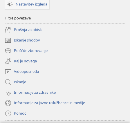
Nastavitev izgleda
Hitre povezave
Prošnja za obisk
Iskanje shodov
(odpre
novo
Poiščite zborovanje
(odpre
okno)
novo
Kaj je novega
okno)
Videoposnetki
Iskanje
Informacije za zdravnike
Informacije za javne uslužbence in medije
Pomoč
Doniranje