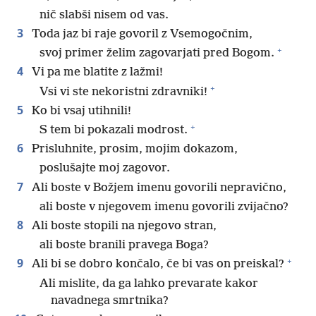
nič slabši nisem od vas.
3
Toda jaz bi raje govoril z Vsemogočnim,
+
svoj primer želim zagovarjati pred Bogom.
4
Vi pa me blatite z lažmi!
+
Vsi vi ste nekoristni zdravniki!
5
Ko bi vsaj utihnili!
+
S tem bi pokazali modrost.
6
Prisluhnite, prosim, mojim dokazom,
poslušajte moj zagovor.
7
Ali boste v Božjem imenu govorili nepravično,
ali boste v njegovem imenu govorili zvijačno?
8
Ali boste stopili na njegovo stran,
ali boste branili pravega Boga?
+
9
Ali bi se dobro končalo, če bi vas on preiskal?
Ali mislite, da ga lahko prevarate kakor
navadnega smrtnika?