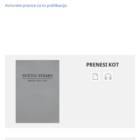
Avtorske pravice za to publikacijo
PRENESI KOT
Možnosti
Možnosti
prenosa
prenosa
za
zvočnih
publikacije
posnetkov
Sveto
Sveto
pismo
pismo
–
–
prevod
prevod