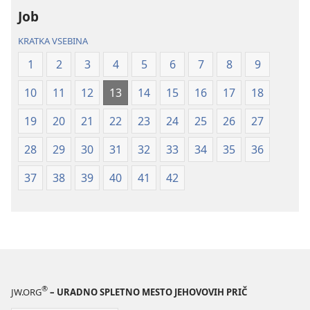
novi
novi
Job
svet
svet
(revidirano
(revidirano
KRATKA VSEBINA
2021)
2021)
1
2
3
4
5
6
7
8
9
10
11
12
13
14
15
16
17
18
19
20
21
22
23
24
25
26
27
28
29
30
31
32
33
34
35
36
37
38
39
40
41
42
®
JW.ORG
– URADNO SPLETNO MESTO JEHOVOVIH PRIČ