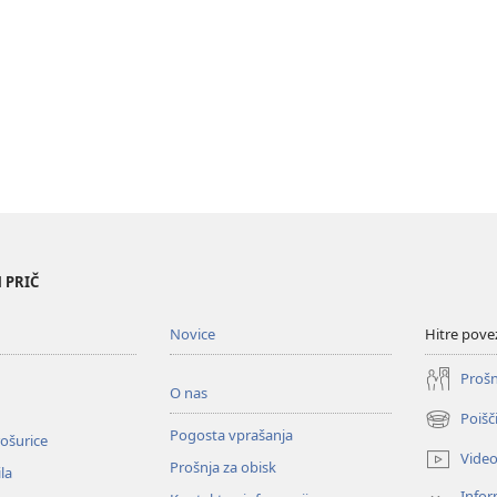
 PRIČ
Novice
Hitre pove
Prošn
O nas
Poišč
(odpre
Pogosta vprašanja
ošurice
novo
Vide
Prošnja za obisk
okno)
la
Infor