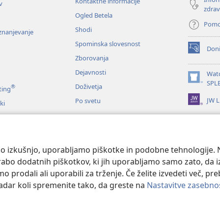
Kontaktne informacije
v
zdrav
Ogled Betela
Pom
Shodi
oznanjevanje
Spominska slovesnost
Doni
(odpre
Zborovanja
novo
okno)
Dejavnosti
Wat
(odpre
SPL
Doživetja
®
ting
novo
JW L
Po svetu
okno)
ki
me
nje Svetega pisma
o izkušnjo, uporabljamo piškotke in podobne tehnologije. N
orabo dodatnih piškotkov, ki jih uporabljamo samo zato, da 
prodali ali uporabili za trženje. Če želite izvedeti več, pr
kadar koli spremenite tako, da greste na
Nastavitve zasebno
 and Tract Society of Pennsylvania.
POGOJI UPORABE
|
POLITIKA ZASEB