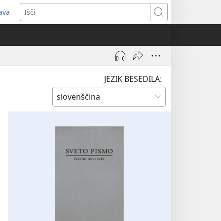
java
dpre
Išči
vo
no)
JEZIK BESEDILA: