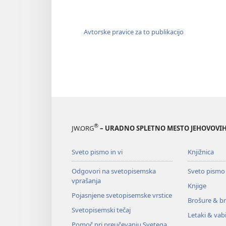
Avtorske pravice za to publikacijo
®
JW.ORG
– URADNO SPLETNO MESTO JEHOVOVIH
Sveto pismo in vi
Knjižnica
Odgovori na svetopisemska
Sveto pismo
vprašanja
Knjige
Pojasnjene svetopisemske vrstice
Brošure & br
Svetopisemski tečaj
Letaki & vabi
Pomoč pri preučevanju Svetega