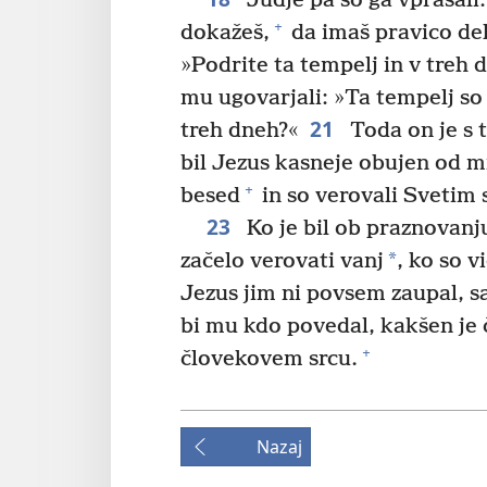
Judje pa so ga vprašal
+
dokažeš,
da imaš pravico del
»Podrite ta tempelj in v treh 
mu ugovarjali: »Ta tempelj so gr
21
treh dneh?«
Toda on je s t
bil Jezus kasneje obujen od m
+
besed
in so verovali Svetim 
23
Ko je bil ob praznovanj
*
začelo verovati vanj
, ko so v
Jezus jim ni povsem zaupal, saj
bi mu kdo povedal, kakšen je 
+
človekovem srcu.
Nazaj