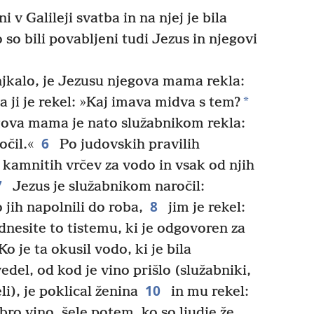
 v Galileji svatba in na njej je bila
so bili povabljeni tudi Jezus in njegovi
njkalo, je Jezusu njegova mama rekla:
*
 ji je rekel: »Kaj imava midva s tem?
ova mama je nato služabnikom rekla:
6
očil.«
Po judovskih pravilih
t kamnitih vrčev za vodo in vsak od njih
7
Jezus je služabnikom naročil:
8
 jih napolnili do roba,
jim je rekel:
dnesite to tistemu, ki je odgovoren za
Ko je ta okusil vodo, ki je bila
edel, od kod je vino prišlo (služabniki,
10
li), je poklical ženina
in mu rekel:
bro vino, šele potem, ko so ljudje že