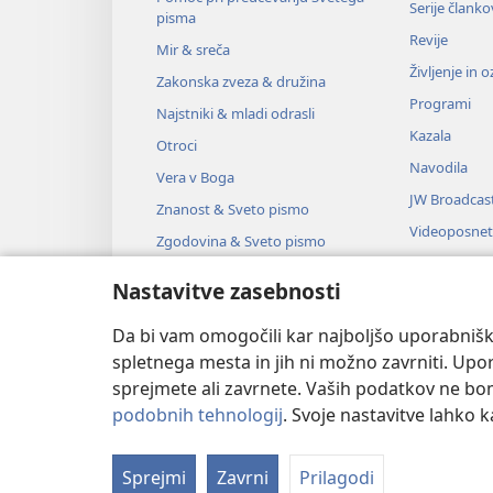
Serije članko
pisma
Revije
Mir & sreča
Življenje in 
Zakonska zveza & družina
Programi
Najstniki & mladi odrasli
Kazala
Otroci
Navodila
Vera v Boga
JW Broadcas
Znanost & Sveto pismo
Videoposnet
Zgodovina & Sveto pismo
Glasba
Nastavitve zasebnosti
Zvočne dra
Dramsko bra
Da bi vam omogočili kar najboljšo uporabnišk
spletnega mesta in jih ni možno zavrniti. Up
sprejmete ali zavrnete. Vaših podatkov ne bomo 
podobnih tehnologij
. Svoje nastavitve lahko 
Copyright
© 2026 Watch Tower Bible
Sprejmi
Zavrni
Prilagodi