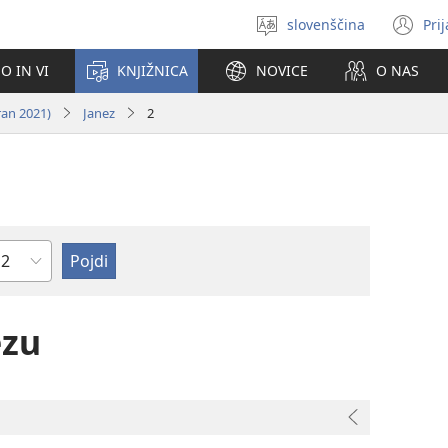
slovenščina
Pri
Izberite
(o
jezik
no
O IN VI
KNJIŽNICA
NOVICE
O NAS
ok
ran 2021)
Janez
2
oglavje
ezu