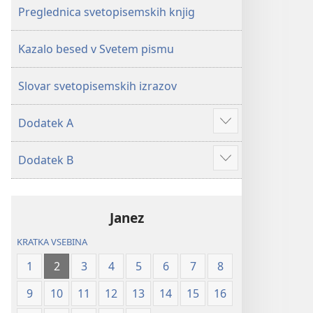
Preglednica svetopisemskih knjig
Kazalo besed v Svetem pismu
Slovar svetopisemskih izrazov
Dodatek A
Prikaži
več
Dodatek B
Prikaži
več
Janez
KRATKA VSEBINA
1
2
3
4
5
6
7
8
9
10
11
12
13
14
15
16