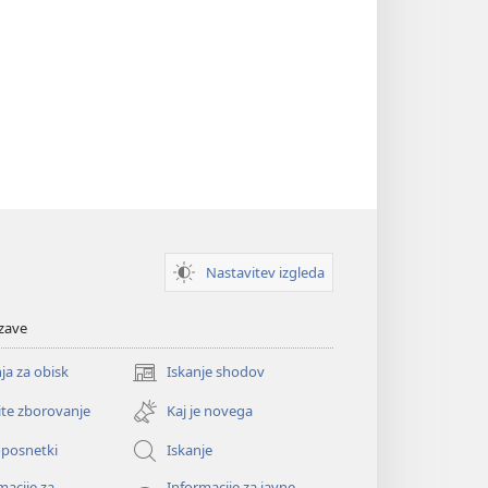
Nastavitev izgleda
zave
ja za obisk
Iskanje shodov
(odpre
novo
ite zborovanje
Kaj je novega
okno)
oposnetki
Iskanje
macije za
Informacije za javne