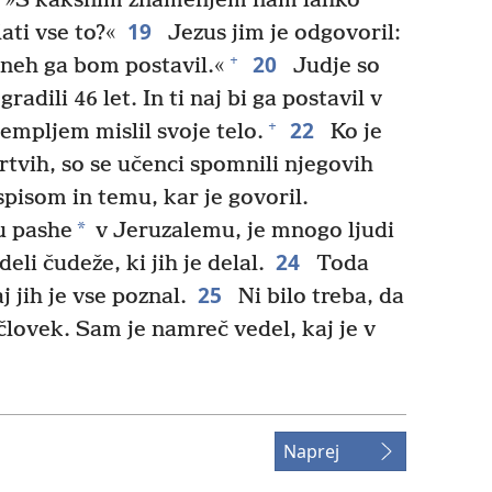
i: »S kakšnim znamenjem nam lahko
19
ati vse to?«
Jezus jim je odgovoril:
20
+
dneh ga bom postavil.«
Judje so
adili 46 let. In ti naj bi ga postavil v
22
+
empljem mislil svoje telo.
Ko je
rtvih, so se učenci spomnili njegovih
spisom in temu, kar je govoril.
*
u pashe
v Jeruzalemu, je mnogo ljudi
24
ideli čudeže, ki jih je delal.
Toda
25
 jih je vse poznal.
Ni bilo treba, da
človek. Sam je namreč vedel, kaj je v
Naprej