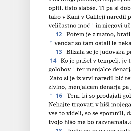
opiti, tisto slabše. Ti pa si do
tako v Kani v Galileji naredil 
+
veličastno moč
in njegovi uč
12
Potem je z mamo, brati
+
vendar so tam ostali le neka
13
Bližala se je judovska 
14
Ko je prišel v tempelj, je 
+
golobov
ter menjalce denarja
Zato si je iz vrvi naredil bič t
živino, menjalcem denarja pa j
16
+
Tem, ki so prodajali gol
Nehajte trgovati v hiši mojeg
vse to videli, so se spomnili, 
tvojo hišo me bo razvnemala.
18