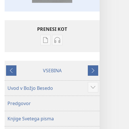
PRENESI KOT
Možnosti
Možnosti
prenosa
prenosa
za
zvočnih
publikacije
posnetkov
VSEBINA
Sveto
Sveto
Nazaj
Naprej
pismo
pismo
–
–
Uvod v Božjo Besedo
Prikaži
prevod
prevod
več
novi
novi
Predgovor
svet
svet
(revidirano
(revidirano
Knjige Svetega pisma
2021)
2021)