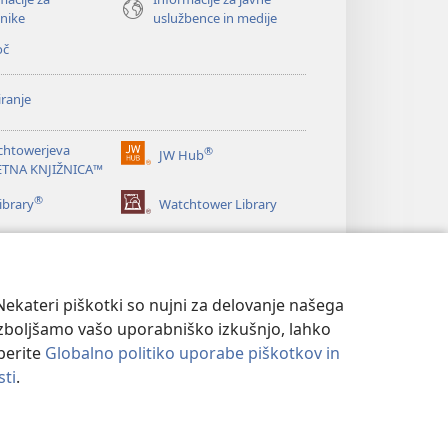
nike
uslužbence in medije
oč
ranje
chtowerjeva
®
JW Hub
(odpre
ETNA KNJIŽNICA™
novo
®
okno)
ibrary
Watchtower Library
ekateri piškotki so nujni za delovanje našega
izboljšamo vašo uporabniško izkušnjo, lahko
eberite
Globalno politiko uporabe piškotkov in
sti
.
NOSTI
|
NASTAVITVE ZASEBNOSTI