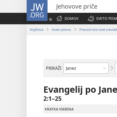
JW.ORG
Jehovove priče
DOMOV
SVETO PISM
Knjižnica
Sveto pismo
Prevod novi svet (revidi
P
PRIKAŽI
Po
svetopisemski
knjigi
Evangelij po Jan
2:1–25
KRATKA VSEBINA