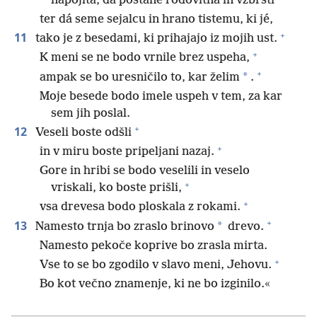
napojita, da postane rodovitna in vzbrsti
ter dá seme sejalcu in hrano tistemu, ki jé,
+
11
tako je z besedami, ki prihajajo iz mojih ust.
+
K meni se ne bodo vrnile brez uspeha,
+
*
ampak se bo uresničilo to, kar želim
.
Moje besede bodo imele uspeh v tem, za kar
sem jih poslal.
+
12
Veseli boste odšli
+
in v miru boste pripeljani nazaj.
Gore in hribi se bodo veselili in veselo
+
vriskali, ko boste prišli,
+
vsa drevesa bodo ploskala z rokami.
+
13
*
Namesto trnja bo zraslo brinovo
drevo.
Namesto pekoče koprive bo zrasla mirta.
+
Vse to se bo zgodilo v slavo meni, Jehovu.
Bo kot večno znamenje, ki ne bo izginilo.«