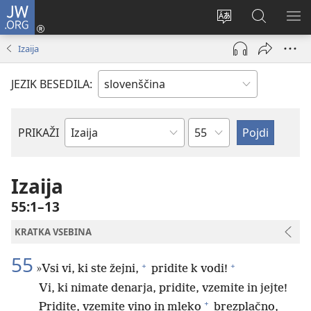
JW.ORG
Prijava
(odpre
Spremeni
Iskanje
PO
novo
jezik
po
ME
Izaija
okno)
spletnega
JW.ORG
mesta
JEZIK BESEDILA:
Poglavje
PRIKAŽI
Po
svetopisemski
knjigi
Izaija
55:1–13
KRATKA VSEBINA
55
+
+
»Vsi vi, ki ste žejni,
pridite k vodi!
Vi, ki nimate denarja, pridite, vzemite in jejte!
+
Pridite, vzemite vino in mleko
brezplačno,