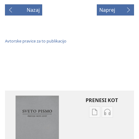
Nazaj
Naprej
Avtorske pravice za to publikacijo
PRENESI KOT
Možnosti
Možnosti
prenosa
prenosa
za
zvočnih
publikacije
posnetkov