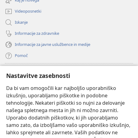
Kaj je novega
okno)
Videoposnetki
Iskanje
Informacije za zdravnike
Informacije za javne uslužbence in medije
Pomoč
Doniranje
(odpre
Nastavitve zasebnosti
novo
okno)
Da bi vam omogočili kar najboljšo uporabniško
Watchtowerjeva SPLETNA KNJIŽNICA™
(odpre
izkušnjo, uporabljamo piškotke in podobne
novo
®
JW Hub
tehnologije. Nekateri piškotki so nujni za delovanje
okno)
(odpre
našega spletnega mesta in jih ni možno zavrniti.
novo
®
JW Library
okno)
Uporabo dodatnih piškotkov, ki jih uporabljamo
samo zato, da izboljšamo vašo uporabniško izkušnjo,
Watchtower Library
lahko sprejmete ali zavrnete. Vaših podatkov ne