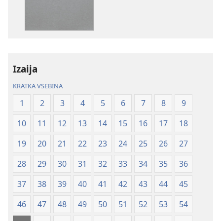
Sveto
Sveto
pismo
pismo
–
–
prevod
prevod
novi
novi
Izaija
svet
svet
(revidirano
(revidirano
KRATKA VSEBINA
2021)
2021)
1
2
3
4
5
6
7
8
9
10
11
12
13
14
15
16
17
18
19
20
21
22
23
24
25
26
27
28
29
30
31
32
33
34
35
36
37
38
39
40
41
42
43
44
45
46
47
48
49
50
51
52
53
54