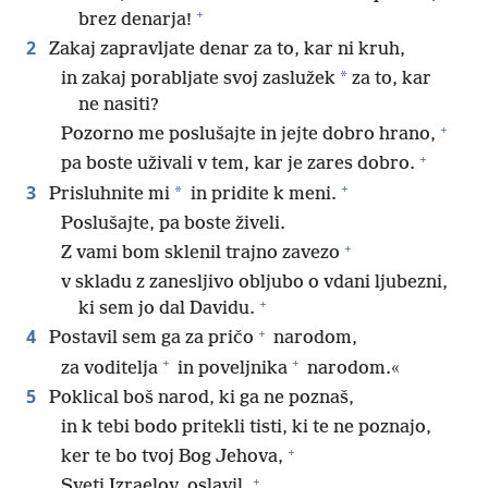
+
brez denarja!
2
Zakaj zapravljate denar za to, kar ni kruh,
*
in zakaj porabljate svoj zaslužek
za to, kar
ne nasiti?
+
Pozorno me poslušajte in jejte dobro hrano,
+
pa boste uživali v tem, kar je zares dobro.
+
3
*
Prisluhnite mi
in pridite k meni.
Poslušajte, pa boste živeli.
+
Z vami bom sklenil trajno zavezo
v skladu z zanesljivo obljubo o vdani ljubezni,
+
ki sem jo dal Davidu.
+
4
Postavil sem ga za pričo
narodom,
+
+
za voditelja
in poveljnika
narodom.«
5
Poklical boš narod, ki ga ne poznaš,
in k tebi bodo pritekli tisti, ki te ne poznajo,
+
ker te bo tvoj Bog Jehova,
+
Sveti Izraelov, oslavil.