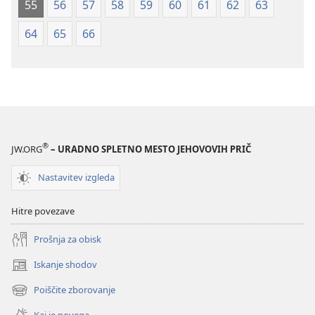
55
56
57
58
59
60
61
62
63
64
65
66
®
JW.ORG
– URADNO SPLETNO MESTO JEHOVOVIH PRIČ
Nastavitev izgleda
Hitre povezave
Prošnja za obisk
Iskanje shodov
(odpre
novo
Poiščite zborovanje
(odpre
okno)
novo