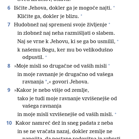
+
6
Iščite Jehova, dokler ga je mogoče najti.
+
Kličite ga, dokler je blizu.
+
7
Hudobnež naj spremeni svoje življenje
in zlobnež naj neha razmišljati o slabem.
+
Naj se vrne k Jehovu, ki se ga bo usmilil,
k našemu Bogu, ker mu bo velikodušno
+
odpustil.
+
8
»Moje misli so drugačne od vaših misli
in moje ravnanje je drugačno od vašega
*
ravnanja
,« govori Jehova.
9
»Kakor je nebo višje od zemlje,
tako je tudi moje ravnanje vzvišenejše od
vašega ravnanja
+
in moje misli vzvišenejše od vaših misli.
10
Kakor namreč dež in sneg padata z neba
in se ne vračata nazaj, dokler zemlje ne