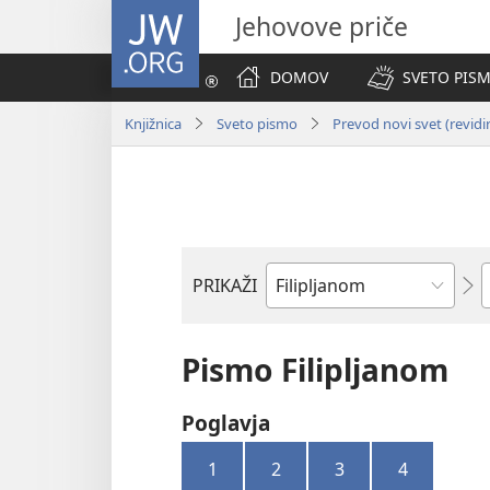
JW.ORG
Jehovove priče
DOMOV
SVETO PISM
Knjižnica
Sveto pismo
Prevod novi svet (revidi
P
PRIKAŽI
Po
svetopisemski
knjigi
Pismo Filipljanom
Poglavja
1
2
3
4