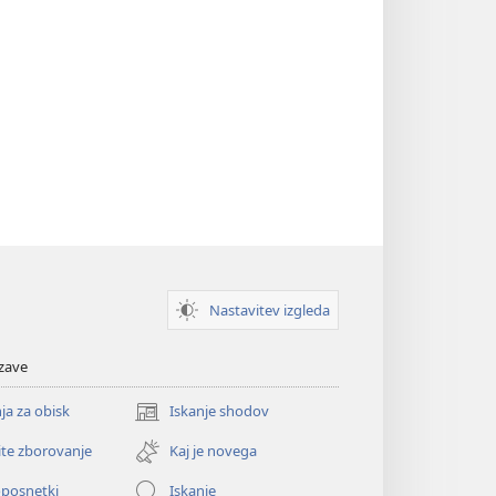
Nastavitev izgleda
zave
ja za obisk
Iskanje shodov
(odpre
novo
ite zborovanje
Kaj je novega
okno)
oposnetki
Iskanje