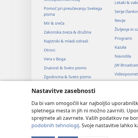
Letaki & vabi
Pomoč pri preučevanju Svetega
Serije članko
pisma
Revije
Mir & sreča
Življenje in 
Zakonska zveza & družina
Programi
Najstniki & mladi odrasli
Kazala
Otroci
Navodila
Vera v Boga
JW Broadcas
Znanost & Sveto pismo
Videoposnet
Zgodovina & Sveto pismo
Glasba
Nastavitve zasebnosti
Zvočne dra
Dramsko bra
Da bi vam omogočili kar najboljšo uporabnišk
spletnega mesta in jih ni možno zavrniti. Up
sprejmete ali zavrnete. Vaših podatkov ne bomo 
podobnih tehnologij
. Svoje nastavitve lahko 
Copyright
© 2026 Watch Tower Bible