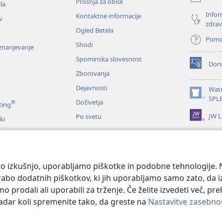
Prošnja za obisk
okno)
la
Infor
Kontaktne informacije
v
zdrav
Ogled Betela
Pom
Shodi
oznanjevanje
Spominska slovesnost
Doni
(odpre
Zborovanja
novo
okno)
Dejavnosti
Wat
(odpre
SPL
Doživetja
®
ting
novo
JW L
Po svetu
okno)
ki
me
nje Svetega pisma
o izkušnjo, uporabljamo piškotke in podobne tehnologije. N
orabo dodatnih piškotkov, ki jih uporabljamo samo zato, da 
prodali ali uporabili za trženje. Če želite izvedeti več, pr
kadar koli spremenite tako, da greste na
Nastavitve zasebno
 and Tract Society of Pennsylvania.
POGOJI UPORABE
|
POLITIKA ZASEB