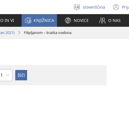
slovenščina
Pri
Izberite
(o
jezik
no
O IN VI
KNJIŽNICA
NOVICE
O NAS
ok
ran 2021)
Filipljanom – kratka vsebina
oglavje