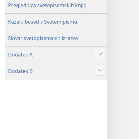
Preglednica svetopisemskih knjig
Kazalo besed v Svetem pismu
Slovar svetopisemskih izrazov
Dodatek A
Prikaži
več
Dodatek B
Prikaži
več