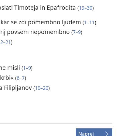
slati Timoteja in Epafrodita
(
19–30
)
o, kar se zdi pomembno ljudem
(
1–11
)
je zanj povsem nepomembno
(
7–9
)
12–21
)
ne misli
(
1–9
)
skrbi«
(
6, 7
)
a Filipljanov
(
10–20
)
Naprej