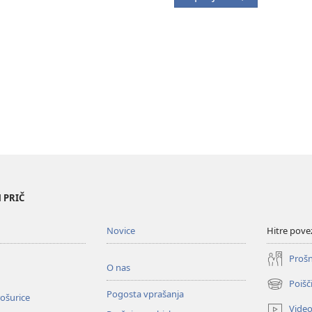
 PRIČ
Novice
Hitre pove
Prošn
O nas
Poišč
(odpre
Pogosta vprašanja
ošurice
novo
Vide