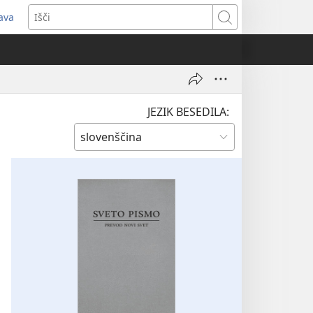
java
dpre
Išči
vo
no)
JEZIK BESEDILA: