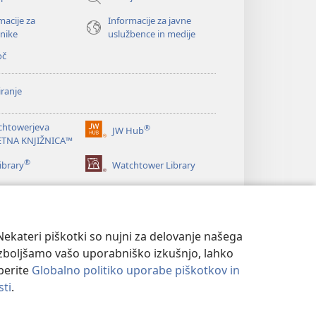
macije za
Informacije za javne
nike
uslužbence in medije
oč
ranje
chtowerjeva
®
JW Hub
(odpre
ETNA KNJIŽNICA™
novo
®
okno)
ibrary
Watchtower Library
ekateri piškotki so nujni za delovanje našega
izboljšamo vašo uporabniško izkušnjo, lahko
eberite
Globalno politiko uporabe piškotkov in
sti
.
NOSTI
|
NASTAVITVE ZASEBNOSTI