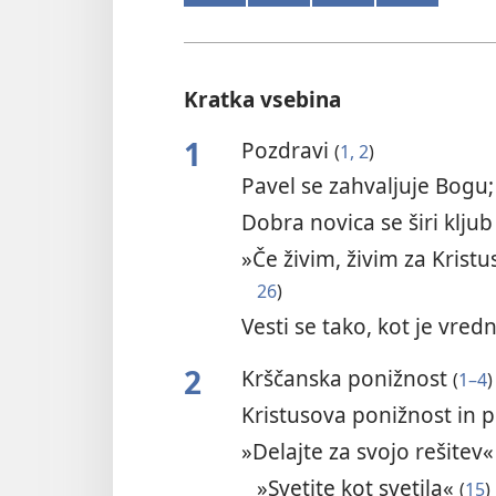
Kratka vsebina
1
Pozdravi
(
1, 2
)
Pavel se zahvaljuje Bogu
Dobra novica se širi klj
»Če živim, živim za Krist
26
)
Vesti se tako, kot je vre
2
Krščanska ponižnost
(
1–4
)
Kristusova ponižnost in 
»Delajte za svojo rešitev
»Svetite kot svetila«
(
15
)