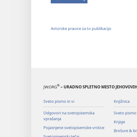
Avtorske pravice za to publikacijo
®
JW.ORG
– URADNO SPLETNO MESTO JEHOVOVIH
Sveto pismo in vi
Knjižnica
Odgovori na svetopisemska
Sveto pismo
vprašanja
Knjige
Pojasnjene svetopisemske vrstice
Brošure & br
Svetopisemski tečaj