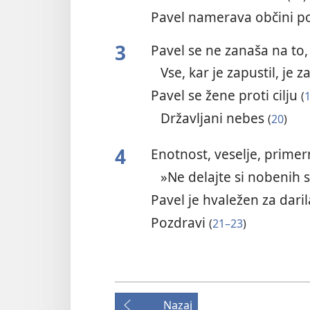
Pavel namerava občini po
3
Pavel se ne zanaša na t
Vse, kar je zapustil, 
Pavel se žene proti cilju
(
Državljani nebes
(
20
)
4
Enotnost, veselje, primer
»Ne delajte si nobenih 
Pavel je hvaležen za daril
Pozdravi
(
21–23
)
Nazaj