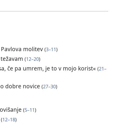
; Pavlova molitev
(
3–11
)
ub težavam
(
12–20
)
usa, če pa umrem, je to v mojo korist«
(
21–
dno dobre novice
(
27–30
)
povišanje
(
5–11
)
«
(
12–18
)