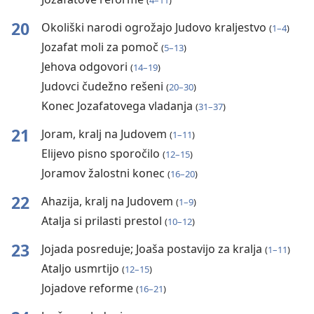
(
4–11
)
20
Okoliški narodi ogrožajo Judovo kraljestvo
(
1–4
)
Jozafat moli za pomoč
(
5–13
)
Jehova odgovori
(
14–19
)
Judovci čudežno rešeni
(
20–30
)
Konec Jozafatovega vladanja
(
31–37
)
21
Joram, kralj na Judovem
(
1–11
)
Elijevo pisno sporočilo
(
12–15
)
Joramov žalostni konec
(
16–20
)
22
Ahazija, kralj na Judovem
(
1–9
)
Atalja si prilasti prestol
(
10–12
)
23
Jojada posreduje; Joaša postavijo za kralja
(
1–11
)
Ataljo usmrtijo
(
12–15
)
Jojadove reforme
(
16–21
)