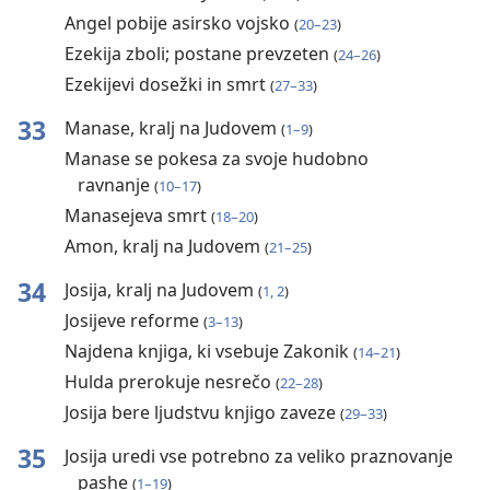
Angel pobije asirsko vojsko
(
20–23
)
Ezekija zboli; postane prevzeten
(
24–26
)
Ezekijevi dosežki in smrt
(
27–33
)
33
Manase, kralj na Judovem
(
1–9
)
Manase se pokesa za svoje hudobno
ravnanje
(
10–17
)
Manasejeva smrt
(
18–20
)
Amon, kralj na Judovem
(
21–25
)
34
Josija, kralj na Judovem
(
1, 2
)
Josijeve reforme
(
3–13
)
Najdena knjiga, ki vsebuje Zakonik
(
14–21
)
Hulda prerokuje nesrečo
(
22–28
)
Josija bere ljudstvu knjigo zaveze
(
29–33
)
35
Josija uredi vse potrebno za veliko praznovanje
pashe
(
1–19
)