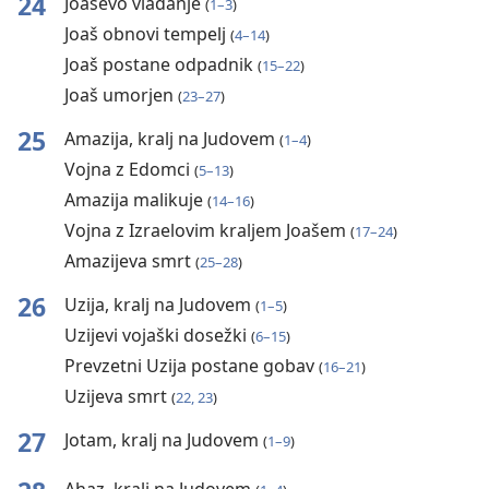
24
Joaševo vladanje
(
1–3
)
Joaš obnovi tempelj
(
4–14
)
Joaš postane odpadnik
(
15–22
)
Joaš umorjen
(
23–27
)
25
Amazija, kralj na Judovem
(
1–4
)
Vojna z Edomci
(
5–13
)
Amazija malikuje
(
14–16
)
Vojna z Izraelovim kraljem Joašem
(
17–24
)
Amazijeva smrt
(
25–28
)
26
Uzija, kralj na Judovem
(
1–5
)
Uzijevi vojaški dosežki
(
6–15
)
Prevzetni Uzija postane gobav
(
16–21
)
Uzijeva smrt
(
22, 23
)
27
Jotam, kralj na Judovem
(
1–9
)