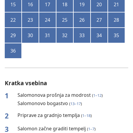
15
16
17
18
19
20
21
22
23
24
25
26
27
28
29
30
31
32
33
34
35
36
Kratka vsebina
1
Salomonova prošnja za modrost
(
1–12
)
Salomonovo bogastvo
(
13–17
)
2
Priprave za gradnjo templja
(
1–18
)
3
Salomon začne graditi tempelj
(
1–7
)