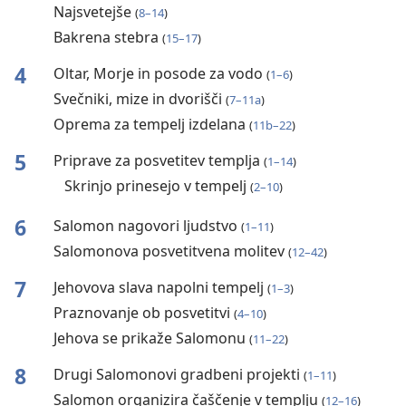
Najsvetejše
(
8–14
)
Bakrena stebra
(
15–17
)
4
Oltar, Morje in posode za vodo
(
1–6
)
Svečniki, mize in dvorišči
(
7–11a
)
Oprema za tempelj izdelana
(
11b–22
)
5
Priprave za posvetitev templja
(
1–14
)
Skrinjo prinesejo v tempelj
(
2–10
)
6
Salomon nagovori ljudstvo
(
1–11
)
Salomonova posvetitvena molitev
(
12–42
)
7
Jehovova slava napolni tempelj
(
1–3
)
Praznovanje ob posvetitvi
(
4–10
)
Jehova se prikaže Salomonu
(
11–22
)
8
Drugi Salomonovi gradbeni projekti
(
1–11
)
Salomon organizira čaščenje v templju
(
12–16
)