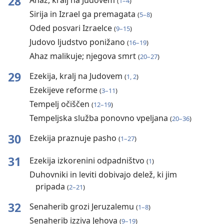
28
Ahaz, kralj na Judovem
(
1–4
)
Sirija in Izrael ga premagata
(
5–8
)
Oded posvari Izraelce
(
9–15
)
Judovo ljudstvo ponižano
(
16–19
)
Ahaz malikuje; njegova smrt
(
20–27
)
29
Ezekija, kralj na Judovem
(
1, 2
)
Ezekijeve reforme
(
3–11
)
Tempelj očiščen
(
12–19
)
Tempeljska služba ponovno vpeljana
(
20–36
)
30
Ezekija praznuje pasho
(
1–27
)
31
Ezekija izkorenini odpadništvo
(
1
)
Duhovniki in leviti dobivajo delež, ki jim
pripada
(
2–21
)
32
Senaherib grozi Jeruzalemu
(
1–8
)
Senaherib izziva Jehova
(
9–19
)