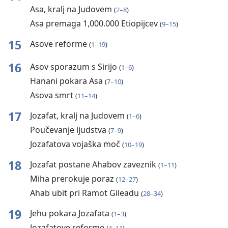
Asa, kralj na Judovem
(
2–8
)
Asa premaga 1,000.000 Etiopijcev
(
9–15
)
15
Asove reforme
(
1–19
)
16
Asov sporazum s Sirijo
(
1–6
)
Hanani pokara Asa
(
7–10
)
Asova smrt
(
11–14
)
17
Jozafat, kralj na Judovem
(
1–6
)
Poučevanje ljudstva
(
7–9
)
Jozafatova vojaška moč
(
10–19
)
18
Jozafat postane Ahabov zaveznik
(
1–11
)
Miha prerokuje poraz
(
12–27
)
Ahab ubit pri Ramot Gileadu
(
28–34
)
19
Jehu pokara Jozafata
(
1–3
)
Jozafatove reforme