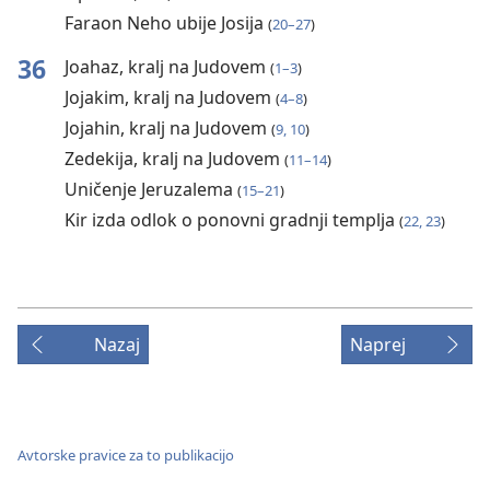
Faraon Neho ubije Josija
(
20–27
)
36
Joahaz, kralj na Judovem
(
1–3
)
Jojakim, kralj na Judovem
(
4–8
)
Jojahin, kralj na Judovem
(
9, 10
)
Zedekija, kralj na Judovem
(
11–14
)
Uničenje Jeruzalema
(
15–21
)
Kir izda odlok o ponovni gradnji templja
(
22, 23
)
Nazaj
Naprej
Avtorske pravice za to publikacijo