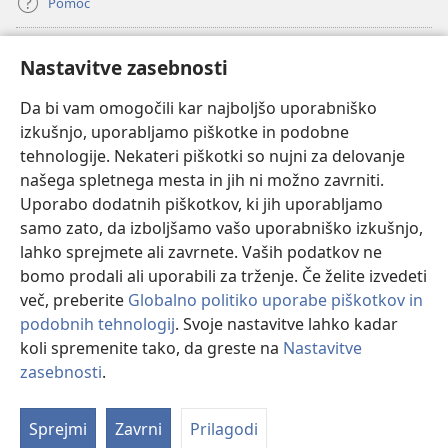
Pomoč
Doniranje
(odpre
Nastavitve zasebnosti
novo
okno)
Da bi vam omogočili kar najboljšo uporabniško
Watchtowerjeva SPLETNA KNJIŽNICA™
(odpre
izkušnjo, uporabljamo piškotke in podobne
novo
®
JW Hub
tehnologije. Nekateri piškotki so nujni za delovanje
okno)
(odpre
našega spletnega mesta in jih ni možno zavrniti.
novo
®
JW Library
okno)
Uporabo dodatnih piškotkov, ki jih uporabljamo
samo zato, da izboljšamo vašo uporabniško izkušnjo,
Watchtower Library
lahko sprejmete ali zavrnete. Vaših podatkov ne
bomo prodali ali uporabili za trženje. Če želite izvedeti
več, preberite
Globalno politiko uporabe piškotkov in
podobnih tehnologij
. Svoje nastavitve lahko kadar
koli spremenite tako, da greste na
Nastavitve
Copyright
© 2026 Watch Tower Bible and Tract Society of Pennsylvania.
POGOJI UPORABE
|
POLITIKA ZASEBNOSTI
|
NASTAVITVE
zasebnosti
.
Pr
ZASEBNOSTI
Vs
Sprejmi
Zavrni
Prilagodi