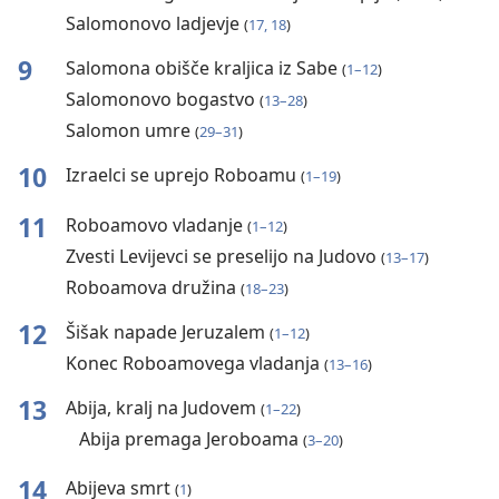
Salomonovo ladjevje
(
17, 18
)
9
Salomona obišče kraljica iz Sabe
(
1–12
)
Salomonovo bogastvo
(
13–28
)
Salomon umre
(
29–31
)
10
Izraelci se uprejo Roboamu
(
1–19
)
11
Roboamovo vladanje
(
1–12
)
Zvesti Levijevci se preselijo na Judovo
(
13–17
)
Roboamova družina
(
18–23
)
12
Šišak napade Jeruzalem
(
1–12
)
Konec Roboamovega vladanja
(
13–16
)
13
Abija, kralj na Judovem
(
1–22
)
Abija premaga Jeroboama
(
3–20
)
14
Abijeva smrt
(
1
)