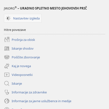
2021)
2021)
®
JW.ORG
– URADNO SPLETNO MESTO JEHOVOVIH PRIČ
Nastavitev izgleda
Hitre povezave
Prošnja za obisk
Iskanje shodov
(odpre
novo
Poiščite zborovanje
(odpre
okno)
novo
Kaj je novega
okno)
Videoposnetki
Iskanje
Informacije za zdravnike
Informacije za javne uslužbence in medije