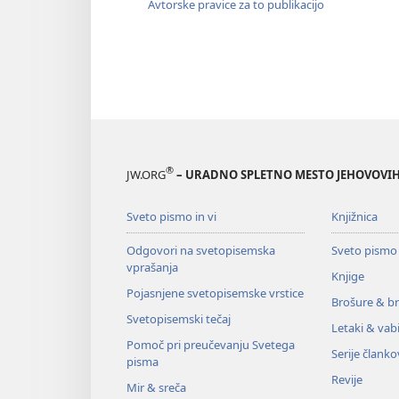
Avtorske pravice za to publikacijo
®
JW.ORG
– URADNO SPLETNO MESTO JEHOVOVIH
Sveto pismo in vi
Knjižnica
Odgovori na svetopisemska
Sveto pismo
vprašanja
Knjige
Pojasnjene svetopisemske vrstice
Brošure & br
Svetopisemski tečaj
Letaki & vabi
Pomoč pri preučevanju Svetega
Serije članko
pisma
Revije
Mir & sreča