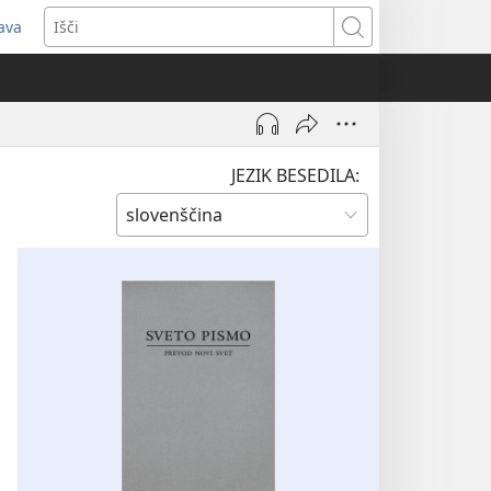
java
dpre
Išči
vo
no)
JEZIK BESEDILA: