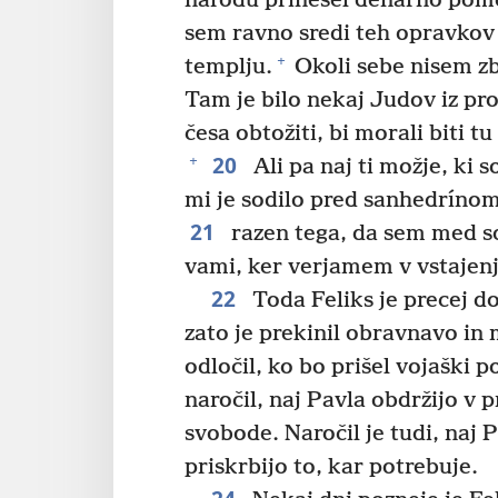
narodu prinesel denarno pom
sem ravno sredi teh opravkov 
+
templju.
Okoli sebe nisem zbi
Tam je bilo nekaj Judov iz pro
česa obtožiti, bi morali biti t
20
+
Ali pa naj ti možje, ki s
mi je sodilo pred sanhedrínom
21
razen tega, da sem med so
vami, ker verjamem v vstajenj
22
Toda Feliks je precej do
zato je prekinil obravnavo in
odločil, ko bo prišel vojaški po
naročil, naj Pavla obdržijo v 
svobode. Naročil je tudi, naj 
priskrbijo to, kar potrebuje.