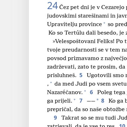
24
Čez pet dni je v Cezarejo 
judovskimi starešinami in ja
+
Upravitelju province
so pred
Ko so Tertúlu dali besedo, je 
»Velespoštovani Feliks! Po t
tvoje preudarnosti se v tem n
povsod priznavamo z največjo
zadrževati, zato te prosim, da 
5
prisluhneš.
Ugotovili smo n
+
,
da med Judi po vsem svetu
6
+
Nazaréčanov.
Poleg tega 
7
8
+
*
ga prijeli.
——
Ko ga b
prepričal, da so naše obtožbe 
9
Takrat so se mu tudi Judj
10
zatrjevali, da je vse to res.