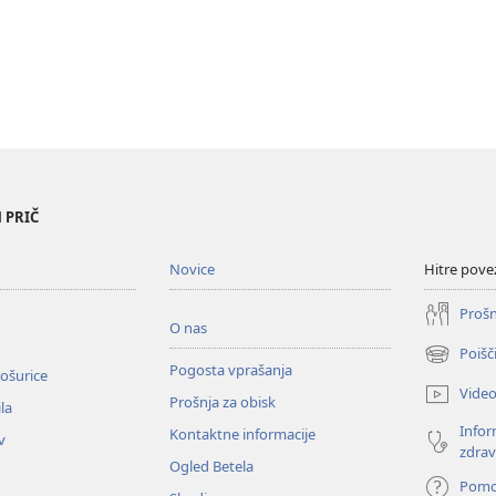
 PRIČ
Novice
Hitre pove
Prošn
O nas
Poišč
(odpre
Pogosta vprašanja
ošurice
novo
Vide
Prošnja za obisk
okno)
la
Infor
Kontaktne informacije
v
zdrav
Ogled Betela
Pom