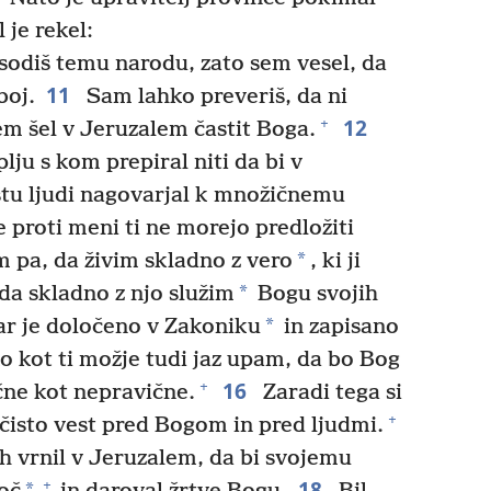
 je rekel:
 sodiš temu narodu, zato sem vesel, da
11
boj.
Sam lahko preveriš, da ni
12
+
em šel v Jeruzalem častit Boga.
lju s kom prepiral niti da bi v
stu ljudi nagovarjal k množičnemu
 proti meni ti ne morejo predložiti
*
 pa, da živim skladno z vero
, ki ji
*
 da skladno z njo služim
Bogu svojih
*
r je določeno v Zakoniku
in zapisano
 kot ti možje tudi jaz upam, da bo Bog
16
+
čne kot nepravične.
Zaradi tega si
+
 čisto vest pred Bogom in pred ljudmi.
h vrnil v Jeruzalem, da bi svojemu
18
+
*