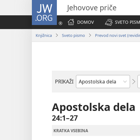
JW.ORG
Jehovove priče
DOMOV
SVETO PISM
Knjižnica
Sveto pismo
Prevod novi svet (revidi
P
PRIKAŽI
Po
svetopisemski
knjigi
Apostolska dela
24:1–27
KRATKA VSEBINA