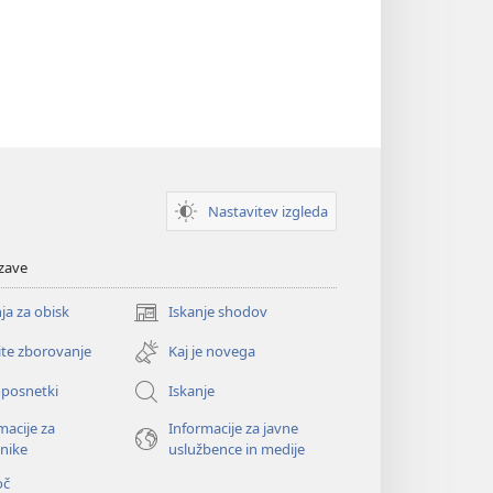
Nastavitev izgleda
zave
ja za obisk
Iskanje shodov
(odpre
novo
ite zborovanje
Kaj je novega
okno)
oposnetki
Iskanje
macije za
Informacije za javne
nike
uslužbence in medije
oč