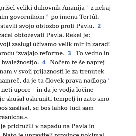
+
prišel veliki duhovnik Ananíja
z nekaj
*
vnim govornikom
po imenu Tertúl.
2
stavili svojo obtožbo proti Pavlu.
začel obtoževati Pavla. Rekel je:
voji zaslugi uživamo velik mir in zaradi
3
arodu izvajajo reforme.
To vedno in
4
 hvaležnostjo.
Nočem te še naprej
nam v svoji prijaznosti le za trenutek
*
amreč, da je ta človek prava nadloga
+
 neti upore
in da je vodja ločine
je skušal oskruniti tempelj in zato smo
oš zaslišal, se boš lahko tudi sam
resnične.«
e pridružili v napadu na Pavla in
Nato je upravitelj province pokimal