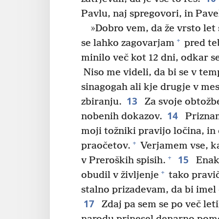
Pavlu, naj spregovori, in Pavel
»Dobro vem, da že vrsto let
+
se lahko zagovarjam
pred te
minilo več kot 12 dni, odkar s
Niso me videli, da bi se v temp
sinagogah ali kje drugje v me
13
zbiranju.
Za svoje obtožbe
14
nobenih dokazov.
Priznam
moji tožniki pravijo ločina, in
+
praočetov.
Verjamem vse, ka
15
+
v Preroških spisih.
Enako
+
obudil v življenje
tako pravi
stalno prizadevam, da bi imel
17
Zdaj pa sem se po več leti