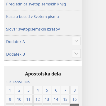
Preglednica svetopisemskih knjig
Kazalo besed v Svetem pismu
Slovar svetopisemskih izrazov
Dodatek A
Prikaži
več
Dodatek B
Prikaži
več
Apostolska dela
KRATKA VSEBINA
1
2
3
4
5
6
7
8
9
10
11
12
13
14
15
16