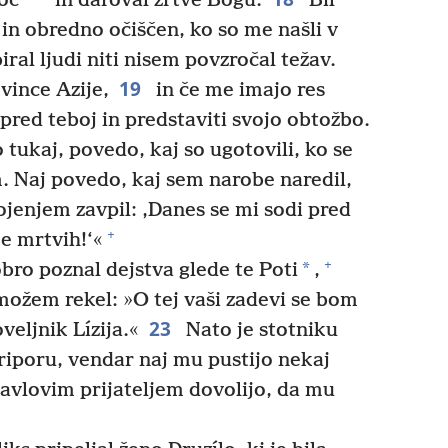
oč
in daroval žrtve Bogu.
Bil
in obredno očiščen, ko so me našli v
ral ljudi niti nisem povzročal težav.
19
vince Azije,
in če me imajo res
u pred teboj in predstaviti svojo obtožbo.
o tukaj, povedo, kaj so ugotovili, ko se
. Naj povedo, kaj sem narobe naredil,
jenjem zavpil: ‚Danes se mi sodi pred
+
e mrtvih!‘«
+
*
bro poznal dejstva glede te Poti
,
 možem rekel: »O tej vaši zadevi se bom
23
veljnik Lízija.«
Nato je stotniku
priporu, vendar naj mu pustijo nekaj
Pavlovim prijateljem dovolijo, da mu