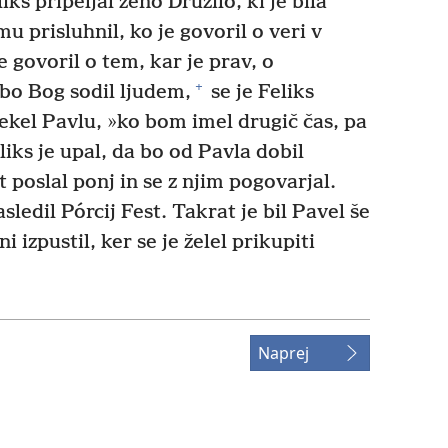
ks pripeljal ženo Druzílo, ki je bila
mu prisluhnil, ko je govoril o veri v
e govoril o tem, kar je prav, o
+
bo Bog sodil ljudem,
se je Feliks
 rekel Pavlu, »ko bom imel drugič čas, pa
iks je upal, da bo od Pavla dobil
 poslal ponj in se z njim pogovarjal.
sledil Pórcij Fest. Takrat je bil Pavel še
i izpustil, ker se je želel prikupiti
Naprej