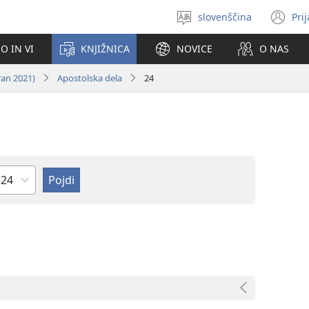
slovenščina
Pri
Izberite
(o
jezik
no
O IN VI
KNJIŽNICA
NOVICE
O NAS
ok
ran 2021)
Apostolska dela
24
oglavje