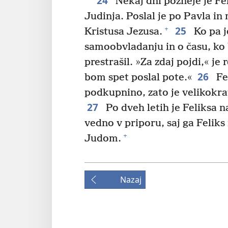
24
Nekaj dni pozneje je Feli
Judinja. Poslal je po Pavla in 
25
+
Kristusa Jezusa.
Ko pa j
samoobvladanju in o času, ko 
prestrašil. »Za zdaj pojdi,« je
26
bom spet poslal pote.«
Fel
podkupnino, zato je velikokrat
27
Po dveh letih je Feliksa na
vedno v priporu, saj ga Feliks n
+
Judom.
Nazaj