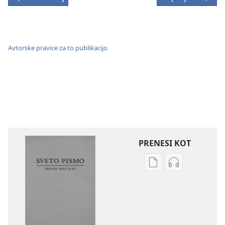
Avtorske pravice za to publikacijo
PRENESI KOT
Možnosti
Možnosti
prenosa
prenosa
za
zvočnih
publikacije
posnetkov
Sveto
Sveto