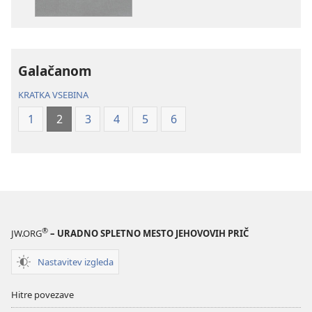
pismo
pismo
–
–
prevod
prevod
novi
novi
Galačanom
svet
svet
(revidirano
(revidirano
KRATKA VSEBINA
2021)
2021)
1
2
3
4
5
6
®
JW.ORG
– URADNO SPLETNO MESTO JEHOVOVIH PRIČ
Nastavitev izgleda
Hitre povezave