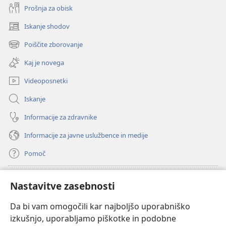
Prošnja za obisk
Iskanje shodov
(odpre
novo
Poiščite zborovanje
(odpre
okno)
novo
Kaj je novega
okno)
Videoposnetki
Iskanje
Informacije za zdravnike
Informacije za javne uslužbence in medije
Pomoč
Doniranje
(odpre
Nastavitve zasebnosti
novo
okno)
Da bi vam omogočili kar najboljšo uporabniško
Watchtowerjeva SPLETNA KNJIŽNICA™
(odpre
izkušnjo, uporabljamo piškotke in podobne
novo