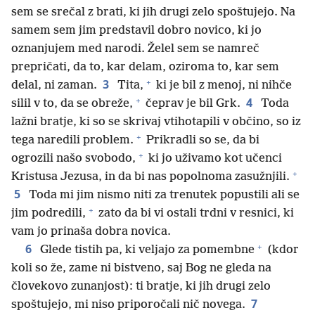
sem se srečal z brati, ki jih drugi zelo spoštujejo. Na
samem sem jim predstavil dobro novico, ki jo
oznanjujem med narodi. Želel sem se namreč
prepričati, da to, kar delam, oziroma to, kar sem
+
3
delal, ni zaman.
Tita,
ki je bil z menoj, ni nihče
+
4
silil v to, da se obreže,
čeprav je bil Grk.
Toda
lažni bratje, ki so se skrivaj vtihotapili v občino, so iz
+
tega naredili problem.
Prikradli so se, da bi
+
ogrozili našo svobodo,
ki jo uživamo kot učenci
+
Kristusa Jezusa, in da bi nas popolnoma zasužnjili.
5
Toda mi jim nismo niti za trenutek popustili ali se
+
jim podredili,
zato da bi vi ostali trdni v resnici, ki
vam jo prinaša dobra novica.
+
6
Glede tistih pa, ki veljajo za pomembne
(kdor
koli so že, zame ni bistveno, saj Bog ne gleda na
človekovo zunanjost): ti bratje, ki jih drugi zelo
7
spoštujejo, mi niso priporočali nič novega.