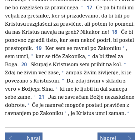
+
17
ne bo razglašen za pravičnega.
Če pa bi tudi mi
veljali za grešnike, ker si prizadevamo, da bi bili po
Kristusu razglašeni za pravične, ali potem to pomeni,
18
da nas Kristus navaja na greh? Nikakor ne!
Če bi
ponovno zgradil tisto, kar sem nekoč podrl, bi postal
19
*
prestopnik.
Ker sem se ravnal po Zakoniku
,
+
*
sem umrl,
kar se tiče Zakonika,
da bi živel za
+
20
Boga.
Skupaj s Kristusom sem pribit na kol.
+
Zdaj ne živim več zase,
ampak živim življenje, ki je
*
povezano s Kristusom.
Da, zdaj živim v skladu z
+
vero v Božjega Sina,
ki me je ljubil in dal samega
+
21
sebe zame.
Jaz ne zavračam Božje nezaslužene
+
dobrote.
Če je namreč mogoče postati pravičen z
+
*
ravnanjem po Zakoniku
, je Kristus umrl zaman.
Nazaj
Naprej