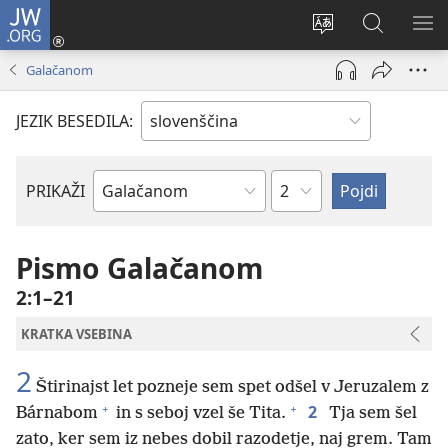
JW.ORG
Prijava
(odpre
Spremeni
Iskanje
PO
novo
jezik
po
ME
Galačanom
okno)
spletnega
JW.ORG
mesta
JEZIK BESEDILA:
Poglavje
PRIKAŽI
Po
svetopisemski
knjigi
Pismo Galačanom
2:1–21
KRATKA VSEBINA
2
Štirinajst let pozneje sem spet odšel v Jeruzalem z
+
+
2
Bárnabom
in s seboj vzel še Tita.
Tja sem šel
zato, ker sem iz nebes dobil razodetje, naj grem. Tam