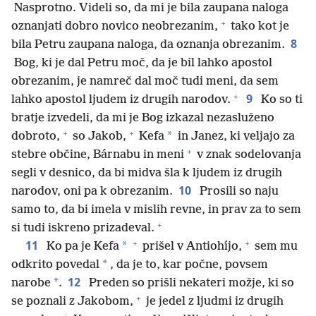
Nasprotno. Videli so, da mi je bila zaupana naloga
+
oznanjati dobro novico neobrezanim,
tako kot je
8
bila Petru zaupana naloga, da oznanja obrezanim.
Bog, ki je dal Petru moč, da je bil lahko apostol
obrezanim, je namreč dal moč tudi meni, da sem
+
9
lahko apostol ljudem iz drugih narodov.
Ko so ti
bratje izvedeli, da mi je Bog izkazal nezasluženo
+
+
*
dobroto,
so Jakob,
Kefa
in Janez, ki veljajo za
+
stebre občine, Bárnabu in meni
v znak sodelovanja
segli v desnico, da bi midva šla k ljudem iz drugih
10
narodov, oni pa k obrezanim.
Prosili so naju
samo to, da bi imela v mislih revne, in prav za to sem
+
si tudi iskreno prizadeval.
+
+
11
*
Ko pa je Kefa
prišel v Antiohíjo,
sem mu
*
odkrito povedal
, da je to, kar počne, povsem
12
*
narobe
.
Preden so prišli nekateri možje, ki so
+
se poznali z Jakobom,
je jedel z ljudmi iz drugih