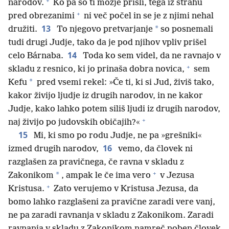
+
narodov.
Ko pa so ti možje prišli, tega iz strahu
+
pred obrezanimi
ni več počel in se je z njimi nehal
13
*
družiti.
To njegovo pretvarjanje
so posnemali
tudi drugi Judje, tako da je pod njihov vpliv prišel
14
celo Bárnaba.
Toda ko sem videl, da ne ravnajo v
+
skladu z resnico, ki jo prinaša dobra novica,
sem
*
Kefu
pred vsemi rekel: »Če ti, ki si Jud, živiš tako,
kakor živijo ljudje iz drugih narodov, in ne kakor
Judje, kako lahko potem siliš ljudi iz drugih narodov,
+
naj živijo po judovskih običajih?«
15
Mi, ki smo po rodu Judje, ne pa »grešniki«
16
izmed drugih narodov,
vemo, da človek ni
razglašen za pravičnega, če ravna v skladu z
+
*
Zakonikom
, ampak le če ima vero
v Jezusa
+
Kristusa.
Zato verujemo v Kristusa Jezusa, da
bomo lahko razglašeni za pravične zaradi vere vanj,
ne pa zaradi ravnanja v skladu z Zakonikom. Zaradi
ravnanja v skladu z Zakonikom namreč noben človek