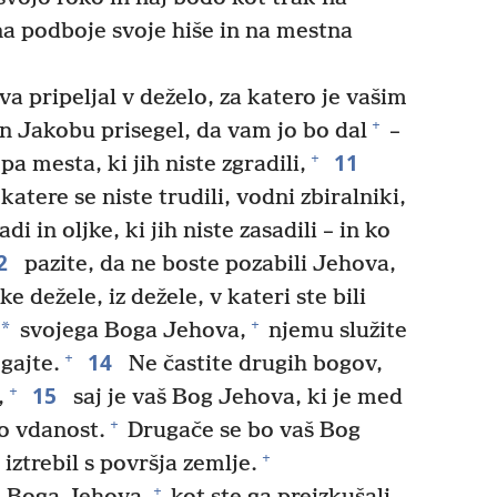
na podboje svoje hiše in na mestna
 pripeljal v deželo, za katero je vašim
+
 Jakobu prisegel, da vam jo bo dal
–
11
+
pa mesta, ki jih niste zgradili,
atere se niste trudili, vodni zbiralniki,
adi in oljke, ki jih niste zasadili – in ko
2
pazite, da ne boste pozabili Jehova,
ke dežele, iz dežele, v kateri ste bili
+
*
svojega Boga Jehova,
njemu služite
14
+
gajte.
Ne častite drugih bogov,
15
+
,
saj je vaš Bog Jehova, ki je med
+
no vdanost.
Drugače se bo vaš Bog
+
 iztrebil s površja zemlje.
+