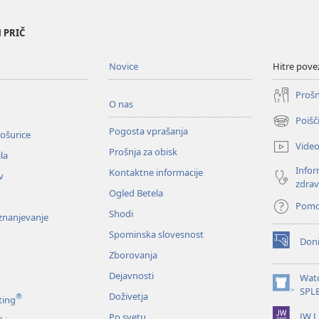
 PRIČ
Novice
Hitre pove
Prošn
O nas
Poišč
(odpre
Pogosta vprašanja
ošurice
novo
Vide
Prošnja za obisk
okno)
la
Infor
Kontaktne informacije
v
zdrav
Ogled Betela
Pom
Shodi
oznanjevanje
Spominska slovesnost
Doni
(odpre
Zborovanja
novo
okno)
Dejavnosti
Wat
(odpre
SPL
Doživetja
®
ting
novo
JW L
Po svetu
okno)