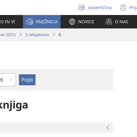
slovenščina
Pri
Izberite
(o
jezik
no
O IN VI
KNJIŽNICA
NOVICE
O NAS
ok
ran 2021)
5. Mojzesova
6
oglavje
knjiga