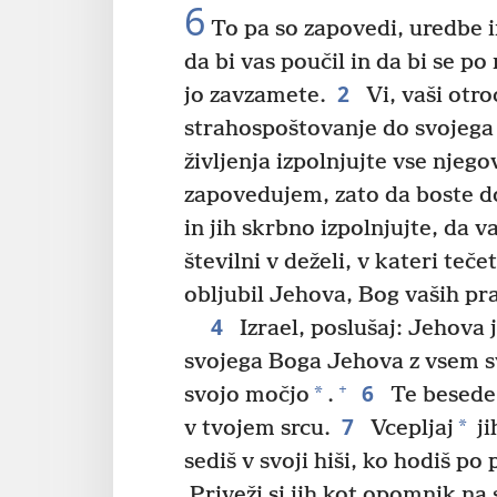
6
To pa so zapovedi, uredbe in
da bi vas poučil in da bi se po 
2
jo zavzamete.
Vi, vaši otro
strahospoštovanje do svojega
življenja izpolnjujte vse njeg
zapovedujem, zato da boste do
in jih skrbno izpolnjujte, da v
številni v deželi, v kateri teč
obljubil Jehova, Bog vaših pr
4
Izrael, poslušaj: Jehova 
svojega Boga Jehova z vsem s
6
+
*
svojo močjo
.
Te besede,
7
*
v tvojem srcu.
Vcepljaj
ji
sediš v svoji hiši, ko hodiš po 
Priveži si jih kot opomnik na 