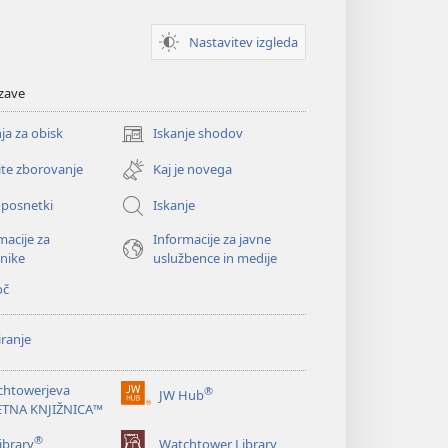
Nastavitev izgleda
zave
ja za obisk
Iskanje shodov
(odpre
novo
ite zborovanje
Kaj je novega
okno)
oposnetki
Iskanje
macije za
Informacije za javne
nike
uslužbence in medije
oč
ranje
chtowerjeva
®
JW Hub
(odpre
ETNA KNJIŽNICA™
novo
®
okno)
ibrary
Watchtower Library