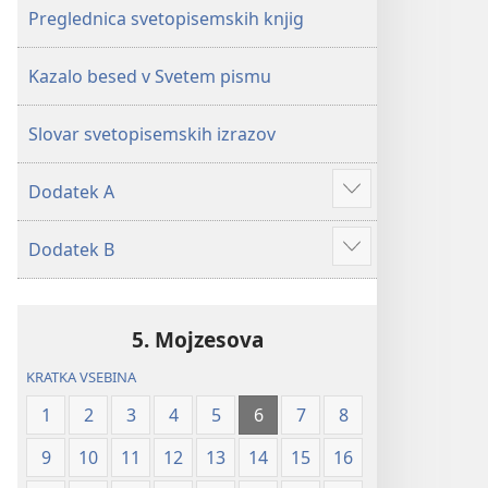
Preglednica svetopisemskih knjig
Kazalo besed v Svetem pismu
Slovar svetopisemskih izrazov
Dodatek A
Prikaži
več
Dodatek B
Prikaži
več
5. Mojzesova
KRATKA VSEBINA
1
2
3
4
5
6
7
8
9
10
11
12
13
14
15
16