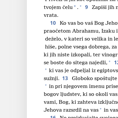
9
+
*
tvojem čelu
.
Zapiši jih 
vrata.
10
Ko vas bo vaš Bog Jehova
praočetom Abrahamu, Izaku in
deželo, v kateri so velika in le
hiše, polne vsega dobrega, za k
ki jih niste izkopali, ter vinogr
1
+
se boste do sitega najedli,
+
ki vas je odpeljal iz egiptovs
13
sužnji.
Globoko spoštujte
+
in pri njegovem imenu prise
bogov ljudstev, ki so okoli vas
vami, Bog, ki zahteva izključ
+
Jehova razsrdil na vas
in vas
16