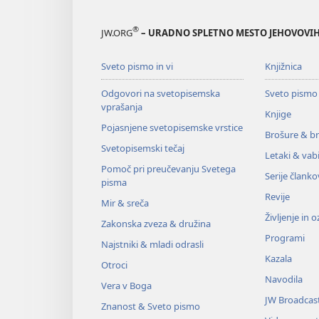
®
JW.ORG
– URADNO SPLETNO MESTO JEHOVOVIH
Sveto pismo in vi
Knjižnica
Odgovori na svetopisemska
Sveto pismo
vprašanja
Knjige
Pojasnjene svetopisemske vrstice
Brošure & br
Svetopisemski tečaj
Letaki & vabi
Pomoč pri preučevanju Svetega
Serije članko
pisma
Revije
Mir & sreča
Življenje in 
Zakonska zveza & družina
Programi
Najstniki & mladi odrasli
Kazala
Otroci
Navodila
Vera v Boga
JW Broadcas
Znanost & Sveto pismo