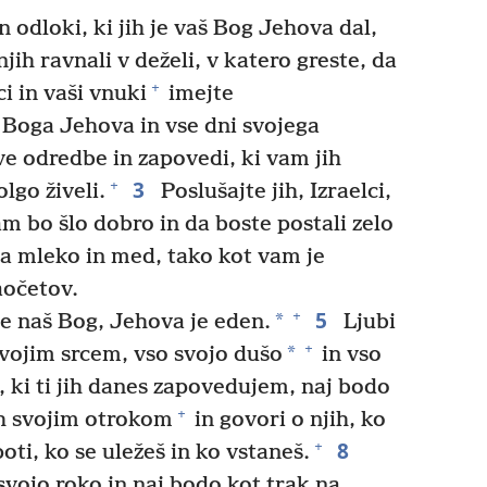
 odloki, ki jih je vaš Bog Jehova dal,
njih ravnali v deželi, v katero greste, da
+
ci in vaši vnuki
imejte
 Boga Jehova in vse dni svojega
ove odredbe in zapovedi, ki vam jih
3
+
lgo živeli.
Poslušajte jih, Izraelci,
am bo šlo dobro in da boste postali zelo
eta mleko in med, tako kot vam je
aočetov.
5
+
*
je naš Bog, Jehova je eden.
Ljubi
+
*
vojim srcem, vso svojo dušo
in vso
 ki ti jih danes zapovedujem, naj bodo
+
h svojim otrokom
in govori o njih, ko
8
+
poti, ko se uležeš in ko vstaneš.
svojo roko in naj bodo kot trak na