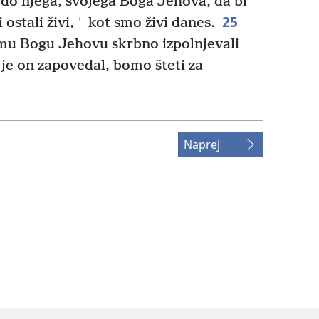
do njega, svojega Boga Jehova, da bi
25
+
 ostali živi,
kot smo živi danes.
mu Bogu Jehovu skrbno izpolnjevali
 je on zapovedal, bomo šteti za
Naprej