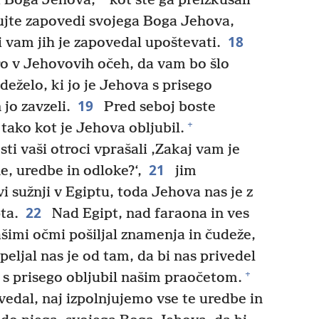
a Boga Jehova,
kot ste ga preizkušali
ujte zapovedi svojega Boga Jehova,
18
 vam jih je zapovedal upoštevati.
bro v Jehovovih očeh, da vam bo šlo
deželo, ki jo je Jehova s prisego
19
 jo zavzeli.
Pred seboj boste
+
 tako kot je Jehova obljubil.
i vaši otroci vprašali ‚Zakaj vam je
21
, uredbe in odloke?‘,
jim
i sužnji v Egiptu, toda Jehova nas je z
22
ta.
Nad Egipt, nad faraona in ves
šimi očmi pošiljal znamenja in čudeže,
eljal nas je od tam, da bi nas privedel
+
e s prisego obljubil našim praočetom.
dal, naj izpolnjujemo vse te uredbe in