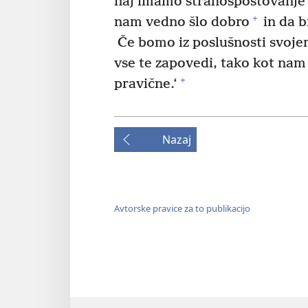
naj imamo strahospoštovanje 
+
nam vedno šlo dobro
in da bi
Če bomo iz poslušnosti svoje
vse te zapovedi, tako kot nam
+
pravične.‘
Nazaj
Avtorske pravice za to publikacijo