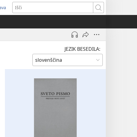
java
dpre
Išči
vo
no)
JEZIK BESEDILA: