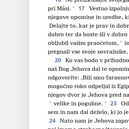
Ne preizkušajte svojeg
17
+
pri Mási.
Vestno izpolnj
njegove opomine in uredbe, ki
Delajte to, kar je prav in do
dobro ter da boste šli v dobro 
+
obljubil vašim praočetom,
in
pregnali vse svoje sovražnike,
20
Ko vas bodo v prihodnost
naš Bog Jehova dal te opomine
odgovorite: ‚Bili smo faraonov
mogočno roko odpeljal iz Egip
njegov dvor je Jehova pred na
23
+
+
velike in pogubne.
Odp
sem in nam dal deželo, ki jo j
24
Nato nam je Jehova zapove