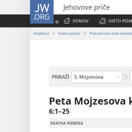
JW.ORG
Jehovove priče
DOMOV
SVETO PISM
Knjižnica
Sveto pismo
Prevod novi svet (revidi
P
PRIKAŽI
Po
svetopisemski
knjigi
Peta Mojzesova 
6:1–25
KRATKA VSEBINA