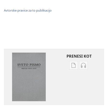
Avtorske pravice za to publikacijo
PRENESI KOT
Možnosti
Možnosti
prenosa
prenosa
za
zvočnih
publikacije
posnetkov
Sveto
Sveto
pismo
pismo
–
–