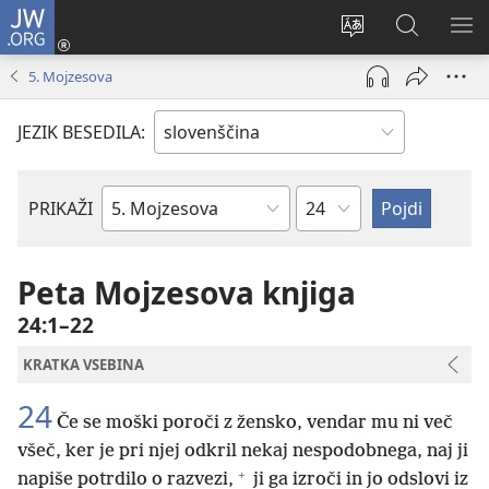
JW.ORG
Prijava
(odpre
Spremeni
Iskanje
PO
novo
jezik
po
ME
5. Mojzesova
okno)
spletnega
JW.ORG
mesta
JEZIK BESEDILA:
Poglavje
PRIKAŽI
Po
svetopisemski
knjigi
Peta Mojzesova knjiga
24:1–22
KRATKA VSEBINA
24
Če se moški poroči z žensko, vendar mu ni več
všeč, ker je pri njej odkril nekaj nespodobnega, naj ji
+
napiše potrdilo o razvezi,
ji ga izroči in jo odslovi iz