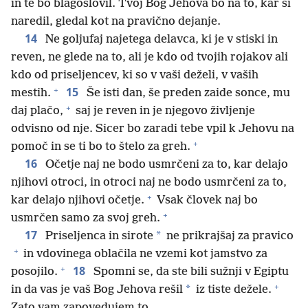
in te bo blagoslovil. Tvoj Bog Jehova bo na to, kar si
naredil, gledal kot na pravično dejanje.
14
Ne goljufaj najetega delavca, ki je v stiski in
reven, ne glede na to, ali je kdo od tvojih rojakov ali
kdo od priseljencev, ki so v vaši deželi, v vaših
+
15
mestih.
Še isti dan, še preden zaide sonce, mu
+
daj plačo,
saj je reven in je njegovo življenje
odvisno od nje. Sicer bo zaradi tebe vpil k Jehovu na
+
pomoč in se ti bo to štelo za greh.
16
Očetje naj ne bodo usmrčeni za to, kar delajo
njihovi otroci, in otroci naj ne bodo usmrčeni za to,
+
kar delajo njihovi očetje.
Vsak človek naj bo
+
usmrčen samo za svoj greh.
17
*
Priseljenca in sirote
ne prikrajšaj za pravico
+
in vdovinega oblačila ne vzemi kot jamstvo za
+
18
posojilo.
Spomni se, da ste bili sužnji v Egiptu
+
*
in da vas je vaš Bog Jehova rešil
iz tiste dežele.
Zato vam zapovedujem to.