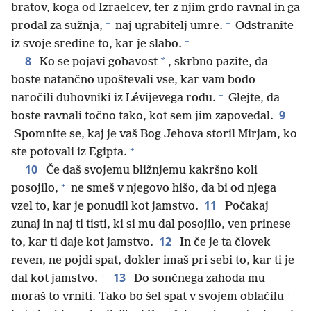
bratov, koga od Izraelcev, ter z njim grdo ravnal in ga
+
+
prodal za sužnja,
naj ugrabitelj umre.
Odstranite
+
iz svoje sredine to, kar je slabo.
8
*
Ko se pojavi gobavost
, skrbno pazite, da
boste natančno upoštevali vse, kar vam bodo
+
naročili duhovniki iz Lévijevega rodu.
Glejte, da
9
boste ravnali točno tako, kot sem jim zapovedal.
Spomnite se, kaj je vaš Bog Jehova storil Mirjam, ko
+
ste potovali iz Egipta.
10
Če daš svojemu bližnjemu kakršno koli
+
posojilo,
ne smeš v njegovo hišo, da bi od njega
11
vzel to, kar je ponudil kot jamstvo.
Počakaj
zunaj in naj ti tisti, ki si mu dal posojilo, ven prinese
12
to, kar ti daje kot jamstvo.
In če je ta človek
reven, ne pojdi spat, dokler imaš pri sebi to, kar ti je
+
13
dal kot jamstvo.
Do sončnega zahoda mu
+
moraš to vrniti. Tako bo šel spat v svojem oblačilu