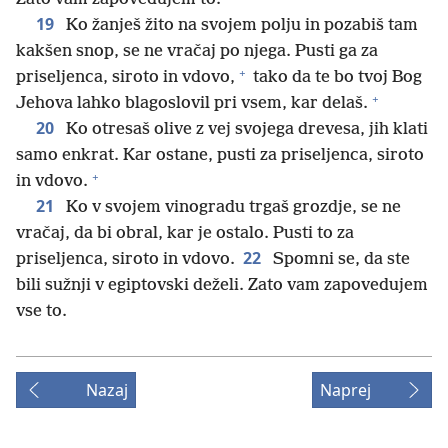
19
Ko žanješ žito na svojem polju in pozabiš tam
kakšen snop, se ne vračaj po njega. Pusti ga za
+
priseljenca, siroto in vdovo,
tako da te bo tvoj Bog
+
Jehova lahko blagoslovil pri vsem, kar delaš.
20
Ko otresaš olive z vej svojega drevesa, jih klati
samo enkrat. Kar ostane, pusti za priseljenca, siroto
+
in vdovo.
21
Ko v svojem vinogradu trgaš grozdje, se ne
vračaj, da bi obral, kar je ostalo. Pusti to za
22
priseljenca, siroto in vdovo.
Spomni se, da ste
bili sužnji v egiptovski deželi. Zato vam zapovedujem
vse to.
Nazaj
Naprej