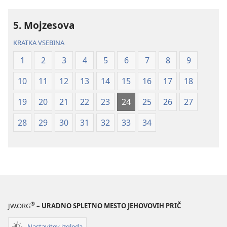
prevod
prevod
novi
novi
5. Mojzesova
svet
svet
(revidirano
(revidirano
KRATKA VSEBINA
2021)
2021)
1
2
3
4
5
6
7
8
9
10
11
12
13
14
15
16
17
18
19
20
21
22
23
24
25
26
27
28
29
30
31
32
33
34
®
JW.ORG
– URADNO SPLETNO MESTO JEHOVOVIH PRIČ
Nastavitev izgleda