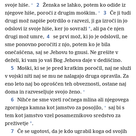
+
2
svoje hiše.
Ženska se lahko, potem ko odide iz
+
3
njegove hiše, poroči z drugim moškim.
Če ji tudi
drugi mož napiše potrdilo o razvezi, ji ga izroči in jo
*
odslovi iz svoje hiše, ker jo sovraži
, ali pa če njen
4
drugi mož umre,
se prvi mož, ki jo je odslovil, ne
sme ponovno poročiti z njo, potem ko je bila
onečaščena, saj se Jehovu to gnusi. Ne grešite v
deželi, ki vam jo vaš Bog Jehova daje v dediščino.
5
Moški, ki se je pred kratkim poročil, naj ne služi
v vojski niti naj se mu ne nalagajo druga opravila. Za
eno leto naj bo oproščen teh obveznosti, ostane naj
+
doma in razveseljuje svojo ženo.
6
Nihče ne sme vzeti ročnega mlina ali njegovega
+
zgornjega kamna kot jamstvo za posojilo,
saj bi s
tem kot jamstvo vzel posameznikovo sredstvo za
*
preživetje
.
7
Če se ugotovi, da je kdo ugrabil koga od svojih