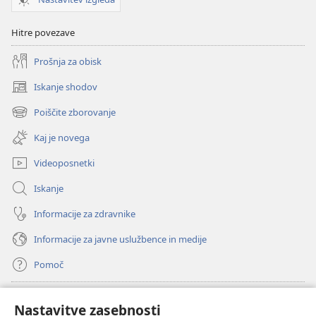
Hitre povezave
Prošnja za obisk
Iskanje shodov
(odpre
novo
Poiščite zborovanje
(odpre
okno)
novo
Kaj je novega
okno)
Videoposnetki
Iskanje
Informacije za zdravnike
Informacije za javne uslužbence in medije
Pomoč
Doniranje
(odpre
Nastavitve zasebnosti