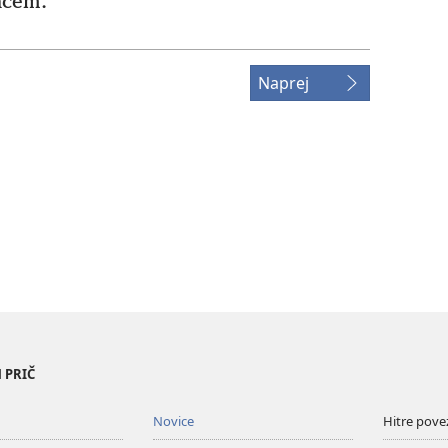
ncem.
Naprej
 PRIČ
Novice
Hitre pove