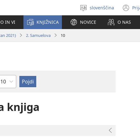
slovenščina
Pri
Izberite
(o
jezik
no
O IN VI
KNJIŽNICA
NOVICE
O NAS
ok
ran 2021)
2. Samuelova
10
oglavje
 knjiga