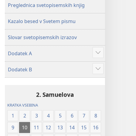
Preglednica svetopisemskih knjig
Kazalo besed v Svetem pismu
Slovar svetopisemskih izrazov
Dodatek A
Prikaži
več
Dodatek B
Prikaži
več
2. Samuelova
KRATKA VSEBINA
1
2
3
4
5
6
7
8
9
10
11
12
13
14
15
16