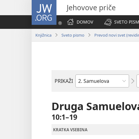
JW.ORG
Jehovove priče
DOMOV
SVETO PISM
Knjižnica
Sveto pismo
Prevod novi svet (revidi
P
PRIKAŽI
Po
svetopisemski
knjigi
Druga Samuelova
10:1–19
KRATKA VSEBINA