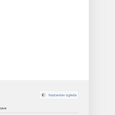
Nastavitev izgleda
zave