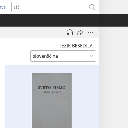
java
dpre
Išči
vo
no)
JEZIK BESEDILA: