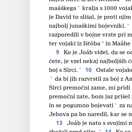
+
maáškega
kralja s 1000 voja
je David to slišal, je proti nj
+
najbolj junaškimi bojevniki.
razporedili v bojne vrste pri 
*
ter vojaki iz Ištóba
in Maáhe p
9
Ko je Joáb videl, da se od
čete, je vzel nekaj najboljših če
10
+
boj s Sirci.
Ostale vojake
+
da bi jih razvrstil za boj z 
Sirci premočni zame, mi prid
premočni zate, bom jaz prišel
+
in se pogumno bojevati
za na
Jehova pa bo naredil, kar se 
13
Joáb je nato s svojimi m
14
+