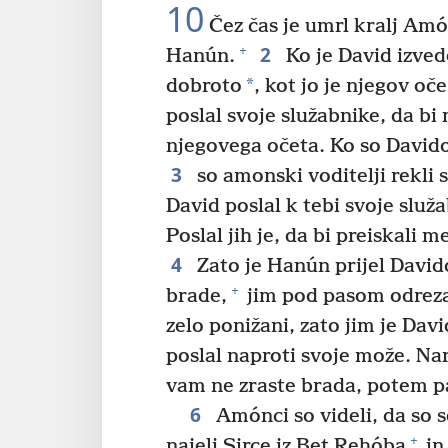
10
Čez čas je umrl kralj Am
2
+
Hanún.
Ko je David izved
*
dobroto
, kot jo je njegov oč
poslal svoje služabnike, da bi 
njegovega očeta. Ko so Davido
3
so amonski voditelji rekli
David poslal k tebi svoje služa
Poslal jih je, da bi preiskali m
4
Zato je Hanún prijel Davido
+
brade,
jim pod pasom odrezal 
zelo ponižani, zato jim je David
poslal naproti svoje može. Naro
vam ne zraste brada, potem pa
6
Amónci so videli, da so se
+
najeli Sirce iz Bet Rehóba
in