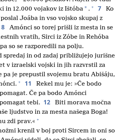
7
+
*
ki in 12.000 vojakov iz Ištóba
.
Ko
im poslal Joába in vso vojsko skupaj z
8
Amónci so torej prišli iz mesta in se
mestnih vratih, Sirci iz Zóbe in Rehóba
a so se razporedili na polju.
 spredaj in od zadaj približujejo jurišne
t v izraelski vojski in jih razvrstil za
 pa je prepustil svojemu bratu Abišáju,
11
+
Amónci.
Rekel mu je: »Če bodo
i pomagat. Če pa bodo Amónci
12
 pomagat tebi.
Biti morava močna
še ljudstvo in za mesta našega Boga!
+
mu zdi prav.«
ožmi krenil v boj proti Sircem in oni so