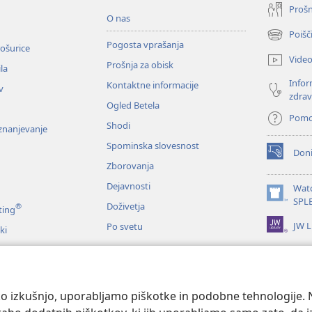
Prošn
O nas
Poišč
(odpre
Pogosta vprašanja
ošurice
novo
Vide
Prošnja za obisk
okno)
la
Infor
Kontaktne informacije
v
zdrav
Ogled Betela
Pom
Shodi
oznanjevanje
Spominska slovesnost
Doni
(odpre
Zborovanja
novo
okno)
Dejavnosti
Wat
(odpre
SPL
Doživetja
®
ting
novo
JW L
Po svetu
okno)
ki
me
nje Svetega pisma
o izkušnjo, uporabljamo piškotke in podobne tehnologije. N