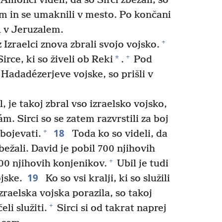
Amónci videli, da so Sirci zbežali, so
em in se umaknili v mesto. Po končani
l v Jeruzalem.
+
 Izraelci znova zbrali svojo vojsko.
+
*
irce, ki so živeli ob Reki
.
Pod
adadézerjeve vojske, so prišli v
, je takoj zbral vso izraelsko vojsko,
m. Sirci so se zatem razvrstili za boj
18
+
 bojevati.
Toda ko so videli, da
zbežali. David je pobil 700 njihovih
+
00 njihovih konjenikov.
Ubil je tudi
19
jske.
Ko so vsi kralji, ki so služili
izraelska vojska porazila, so takoj
+
eli služiti.
Sirci si od takrat naprej