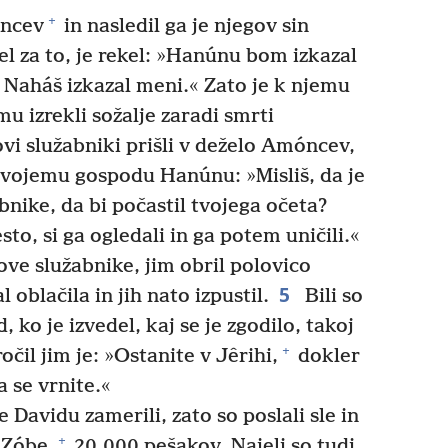
+
óncev
in nasledil ga je njegov sin
el za to, je rekel: »Hanúnu bom izkazal
e Naháš izkazal meni.« Zato je k njemu
mu izrekli sožalje zaradi smrti
vi služabniki prišli v deželo Amóncev,
 svojemu gospodu Hanúnu: »Misliš, da je
bnike, da bi počastil tvojega očeta?
esto, si ga ogledali in ga potem uničili.«
ve služabnike, jim obril polovico
5
oblačila in jih nato izpustil.
Bili so
, ko je izvedel, kaj se je zgodilo, takoj
+
čil jim je: »Ostanite v Jêrihi,
dokler
 se vrnite.«
 Davidu zamerili, zato so poslali sle in
+
 Zóbe,
20.000 pešakov. Najeli so tudi