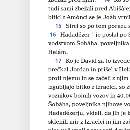
zbežali pred njim.
Ko so 
tudi sami zbežali pred Abišáj
bitki z Amónci se je Joáb vrni
15
Sirci so po tem porazu z
16
+
Hadadézer
je poslal po S
vodstvom Šobáha, poveljnika H
Helám.
17
Ko je David za to izvedel
prečkal Jordan in prišel v Helá
proti njemu in se začeli z njim
izgubljajo bitko z Izraelci, so 
voznikov bojnih vozov in 40.0
Šobáha, poveljnika njihove vo
Hadadézerju, videli, da jih je 
sklenili mir z Izraelci in jim zač