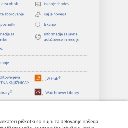
ja za obisk
Iskanje shodov
(odpre
novo
ite zborovanje
Kaj je novega
okno)
oposnetki
Iskanje
macije za
Informacije za javne
nike
uslužbence in medije
oč
ranje
chtowerjeva
®
JW Hub
(odpre
ETNA KNJIŽNICA™
novo
®
okno)
ibrary
Watchtower Library
ekateri piškotki so nujni za delovanje našega