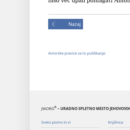
niso več upali pomagati Amó
Nazaj
Avtorske pravice za to publikacijo
®
JW.ORG
– URADNO SPLETNO MESTO JEHOVOVIH
Sveto pismo in vi
Knjižnica