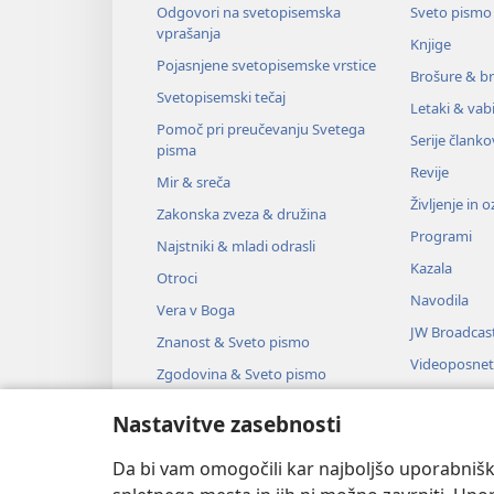
Odgovori na svetopisemska
Sveto pismo
vprašanja
Knjige
Pojasnjene svetopisemske vrstice
Brošure & br
Svetopisemski tečaj
Letaki & vabi
Pomoč pri preučevanju Svetega
Serije članko
pisma
Revije
Mir & sreča
Življenje in 
Zakonska zveza & družina
Programi
Najstniki & mladi odrasli
Kazala
Otroci
Navodila
Vera v Boga
JW Broadcas
Znanost & Sveto pismo
Videoposnet
Zgodovina & Sveto pismo
Glasba
Nastavitve zasebnosti
Zvočne dra
Dramsko bra
Da bi vam omogočili kar najboljšo uporabnišk