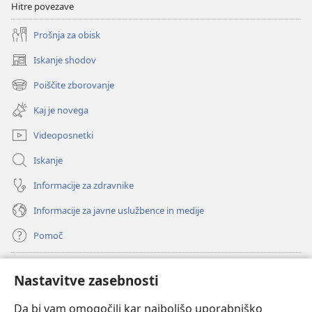
Hitre povezave
Prošnja za obisk
Iskanje shodov
(odpre
novo
Poiščite zborovanje
(odpre
okno)
novo
Kaj je novega
okno)
Videoposnetki
Iskanje
Informacije za zdravnike
Informacije za javne uslužbence in medije
Pomoč
Doniranje
(odpre
Nastavitve zasebnosti
novo
okno)
Da bi vam omogočili kar najboljšo uporabniško
Watchtowerjeva SPLETNA KNJIŽNICA™