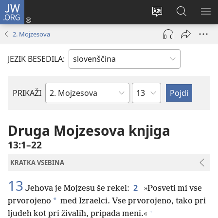
JW.ORG
Prijava
(odpre
Spremeni
Iskanje
PO
novo
jezik
po
ME
2. Mojzesova
okno)
spletnega
JW.ORG
mesta
JEZIK BESEDILA:
Poglavje
PRIKAŽI
Po
svetopisemski
knjigi
Druga Mojzesova knjiga
13:1–22
KRATKA VSEBINA
13
2
Jehova je Mojzesu še rekel:
»Posveti mi vse
*
prvorojeno
med Izraelci. Vse prvorojeno, tako pri
+
ljudeh kot pri živalih, pripada meni.«