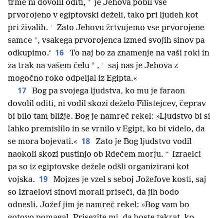
+
trme ni dovolil oditi,
je Jehova pobil vse
prvorojeno v egiptovski deželi, tako pri ljudeh kot
+
pri živalih.
Zato Jehovu žrtvujemo vse prvorojene
*
samce
, vsakega prvorojenca izmed svojih sinov pa
16
odkupimo.‘
To naj bo za znamenje na vaši roki in
+
*
za trak na vašem čelu
,
saj nas je Jehova z
mogočno roko odpeljal iz Egipta.«
17
Bog pa svojega ljudstva, ko mu je faraon
dovolil oditi, ni vodil skozi deželo Filistejcev, čeprav
bi bilo tam bližje. Bog je namreč rekel: »Ljudstvo bi si
lahko premislilo in se vrnilo v Egipt, ko bi videlo, da
18
se mora bojevati.«
Zato je Bog ljudstvo vodil
+
naokoli skozi pustinjo ob Rdečem morju.
Izraelci
pa so iz egiptovske dežele odšli organizirani kot
19
vojska.
Mojzes je vzel s seboj Jožefove kosti, saj
so Izraelovi sinovi morali priseči, da jih bodo
odnesli. Jožef jim je namreč rekel: »Bog vam bo
gotovo pomagal. Prisezite mi, da boste takrat, ko