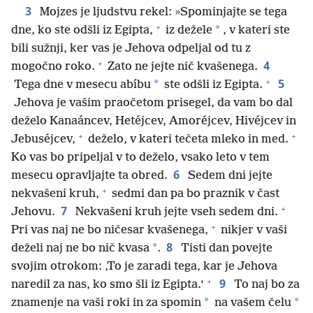
3
Mojzes je ljudstvu rekel: »Spominjajte se tega
+
*
dne, ko ste odšli iz Egipta,
iz dežele
, v kateri ste
bili sužnji, ker vas je Jehova odpeljal od tu z
+
4
mogočno roko.
Zato ne jejte nič kvašenega.
+
5
*
Tega dne v mesecu abíbu
ste odšli iz Egipta.
Jehova je vašim praočetom prisegel, da vam bo dal
deželo Kanaáncev, Hetéjcev, Amoréjcev, Hivéjcev in
+
+
Jebuséjcev,
deželo, v kateri tečeta mleko in med.
Ko vas bo pripeljal v to deželo, vsako leto v tem
6
mesecu opravljajte ta obred.
Sedem dni jejte
+
nekvašeni kruh,
sedmi dan pa bo praznik v čast
+
7
Jehovu.
Nekvašeni kruh jejte vseh sedem dni.
+
Pri vas naj ne bo ničesar kvašenega,
nikjer v vaši
8
*
deželi naj ne bo nič kvasa
.
Tisti dan povejte
svojim otrokom: ‚To je zaradi tega, kar je Jehova
+
9
naredil za nas, ko smo šli iz Egipta.‘
To naj bo za
*
*
znamenje na vaši roki in za spomin
na vašem čelu