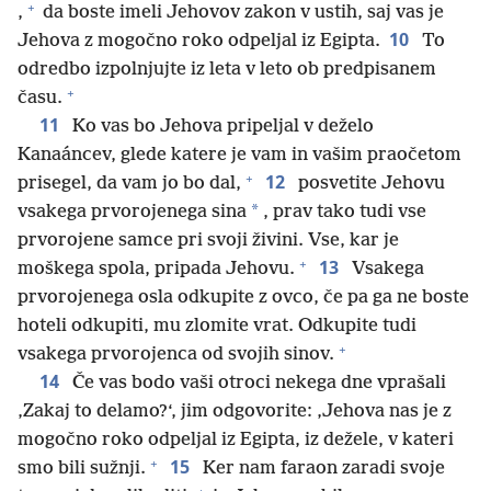
+
,
da boste imeli Jehovov zakon v ustih, saj vas je
10
Jehova z mogočno roko odpeljal iz Egipta.
To
odredbo izpolnjujte iz leta v leto ob predpisanem
+
času.
11
Ko vas bo Jehova pripeljal v deželo
Kanaáncev, glede katere je vam in vašim praočetom
+
12
prisegel, da vam jo bo dal,
posvetite Jehovu
*
vsakega prvorojenega sina
, prav tako tudi vse
prvorojene samce pri svoji živini. Vse, kar je
+
13
moškega spola, pripada Jehovu.
Vsakega
prvorojenega osla odkupite z ovco, če pa ga ne boste
hoteli odkupiti, mu zlomite vrat. Odkupite tudi
+
vsakega prvorojenca od svojih sinov.
14
Če vas bodo vaši otroci nekega dne vprašali
‚Zakaj to delamo?‘, jim odgovorite: ‚Jehova nas je z
mogočno roko odpeljal iz Egipta, iz dežele, v kateri
+
15
smo bili sužnji.
Ker nam faraon zaradi svoje