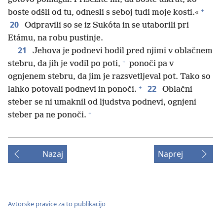
+
boste odšli od tu, odnesli s seboj tudi moje kosti.«
20
Odpravili so se iz Sukóta in se utaborili pri
Etámu, na robu pustinje.
21
Jehova je podnevi hodil pred njimi v oblačnem
+
stebru, da jih je vodil po poti,
ponoči pa v
ognjenem stebru, da jim je razsvetljeval pot. Tako so
+
22
lahko potovali podnevi in ponoči.
Oblačni
steber se ni umaknil od ljudstva podnevi, ognjeni
+
steber pa ne ponoči.
Nazaj
Naprej
Avtorske pravice za to publikacijo