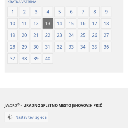
KRATKA VSEBINA
2021)
2021)
1
2
3
4
5
6
7
8
9
10
11
12
13
14
15
16
17
18
19
20
21
22
23
24
25
26
27
28
29
30
31
32
33
34
35
36
37
38
39
40
®
JW.ORG
– URADNO SPLETNO MESTO JEHOVOVIH PRIČ
Nastavitev izgleda