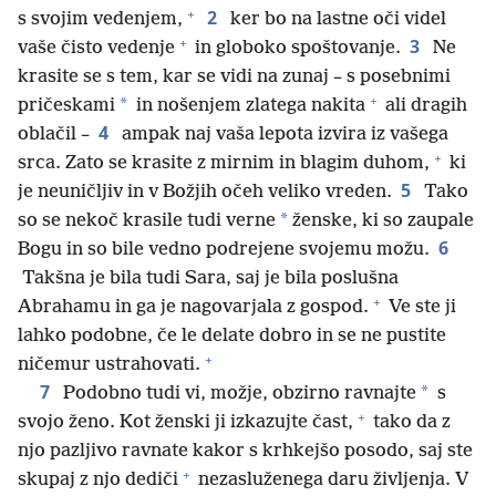
+
2
s svojim vedenjem,
ker bo na lastne oči videl
+
3
vaše čisto vedenje
in globoko spoštovanje.
Ne
krasite se s tem, kar se vidi na zunaj – s posebnimi
+
*
pričeskami
in nošenjem zlatega nakita
ali dragih
4
oblačil –
ampak naj vaša lepota izvira iz vašega
+
srca. Zato se krasite z mirnim in blagim duhom,
ki
5
je neuničljiv in v Božjih očeh veliko vreden.
Tako
*
so se nekoč krasile tudi verne
ženske, ki so zaupale
6
Bogu in so bile vedno podrejene svojemu možu.
Takšna je bila tudi Sara, saj je bila poslušna
+
Abrahamu in ga je nagovarjala z gospod.
Ve ste ji
lahko podobne, če le delate dobro in se ne pustite
+
ničemur ustrahovati.
7
*
Podobno tudi vi, možje, obzirno ravnajte
s
+
svojo ženo. Kot ženski ji izkazujte čast,
tako da z
njo pazljivo ravnate kakor s krhkejšo posodo, saj ste
+
skupaj z njo dediči
nezasluženega daru življenja. V