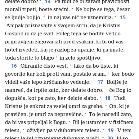
+
14
delate dobro?
Pa tudi če bi zaradi pravičnosti
+
morali trpeti, boste srečni.
Ne bojte se tega, česar
+
15
*
se ljudje bojijo,
in naj vas nič ne vznemirja.
Ampak priznavajte v svojem srcu, da je Kristus
Gospod in da je svet. Poleg tega se bodite vedno
pripravljeni zagovarjati pred vsakim, ki bi od vas
hotel izvedeti, kaj je razlog za upanje, ki ga imate,
+
+
toda storite to blago
in zelo spoštljivo.
+
16
Ohranite čisto vest,
tako da bo tiste, ki
+
govorijo kar koli proti vam, postalo sram,
ker bodo
+
17
videli vaše lepo krščansko vedenje.
Boljše je
+
namreč, da trpite zato, ker delate dobro,
če Bog to
+
18
dopušča, kot pa zato, ker delate slabo.
Tudi
+
Kristus je enkrat za vselej umrl za grehe.
On, ki je
+
pravičen, je umrl za nepravične.
To je naredil zato,
+
da bi vas pripeljal k Bogu.
Bil je usmrčen v fizičnem
+
+
19
telesu,
oživljen pa v duhovnem telesu.
V tem
+
20
telesu je šel oznanjevat duhovom v ječi,
ki so