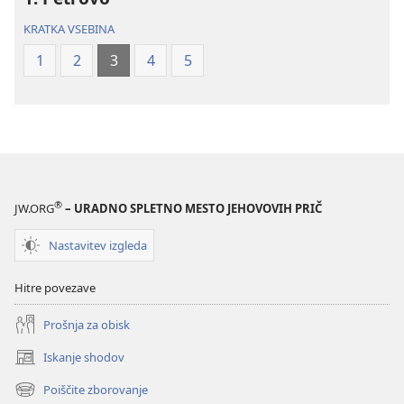
(revidirano
(revidirano
KRATKA VSEBINA
2021)
2021)
1
2
3
4
5
®
JW.ORG
– URADNO SPLETNO MESTO JEHOVOVIH PRIČ
Nastavitev izgleda
Hitre povezave
Prošnja za obisk
Iskanje shodov
(odpre
novo
Poiščite zborovanje
(odpre
okno)