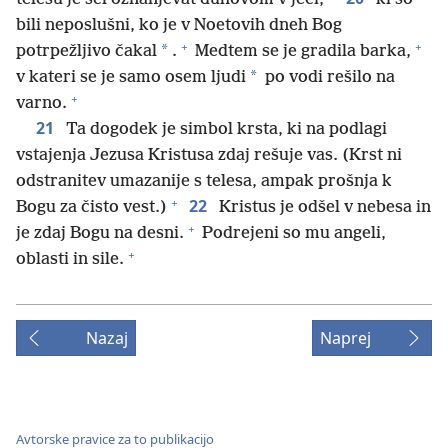
bili neposlušni, ko je v Noetovih dneh Bog
+
+
*
potrpežljivo čakal
.
Medtem se je gradila barka,
*
v kateri se je samo osem ljudi
po vodi rešilo na
+
varno.
21
Ta dogodek je simbol krsta, ki na podlagi
vstajenja Jezusa Kristusa zdaj rešuje vas. (Krst ni
odstranitev umazanije s telesa, ampak prošnja k
+
22
Bogu za čisto vest.)
Kristus je odšel v nebesa in
+
je zdaj Bogu na desni.
Podrejeni so mu angeli,
+
oblasti in sile.
Nazaj
Naprej
Avtorske pravice za to publikacijo