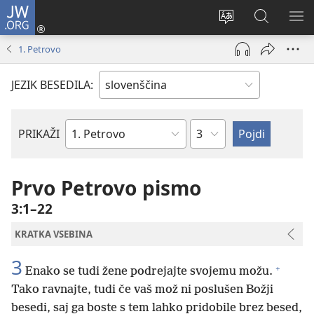
JW.ORG
Prijava
(odpre
Spremeni
Iskanje
PO
novo
jezik
po
ME
1. Petrovo
okno)
spletnega
JW.ORG
mesta
JEZIK BESEDILA:
Poglavje
PRIKAŽI
Po
svetopisemski
knjigi
Prvo Petrovo pismo
3:1–22
KRATKA VSEBINA
3
+
Enako se tudi žene podrejajte svojemu možu.
Tako ravnajte, tudi če vaš mož ni poslušen Božji
besedi, saj ga boste s tem lahko pridobile brez besed,