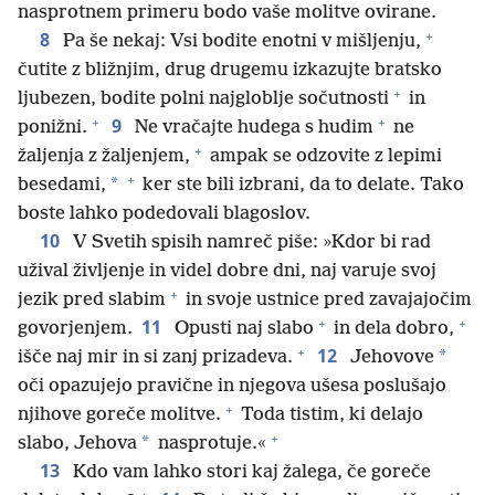
nasprotnem primeru bodo vaše molitve ovirane.
+
8
Pa še nekaj: Vsi bodite enotni v mišljenju,
čutite z bližnjim, drug drugemu izkazujte bratsko
+
ljubezen, bodite polni najgloblje sočutnosti
in
+
+
9
ponižni.
Ne vračajte hudega s hudim
ne
+
žaljenja z žaljenjem,
ampak se odzovite z lepimi
+
*
besedami,
ker ste bili izbrani, da to delate. Tako
boste lahko podedovali blagoslov.
10
V Svetih spisih namreč piše: »Kdor bi rad
užival življenje in videl dobre dni, naj varuje svoj
+
jezik pred slabim
in svoje ustnice pred zavajajočim
+
+
11
govorjenjem.
Opusti naj slabo
in dela dobro,
+
12
*
išče naj mir in si zanj prizadeva.
Jehovove
oči opazujejo pravične in njegova ušesa poslušajo
+
njihove goreče molitve.
Toda tistim, ki delajo
+
*
slabo, Jehova
nasprotuje.«
13
Kdo vam lahko stori kaj žalega, če goreče