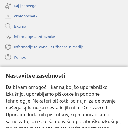
novo
Kaj je novega
okno)
Videoposnetki
Iskanje
Informacije za zdravnike
Informacije za javne uslužbence in medije
Pomoč
Doniranje
(odpre
Nastavitve zasebnosti
novo
okno)
Da bi vam omogočili kar najboljšo uporabniško
Watchtowerjeva SPLETNA KNJIŽNICA™
(odpre
izkušnjo, uporabljamo piškotke in podobne
novo
®
JW Hub
tehnologije. Nekateri piškotki so nujni za delovanje
okno)
(odpre
našega spletnega mesta in jih ni možno zavrniti.
novo
®
JW Library
okno)
Uporabo dodatnih piškotkov, ki jih uporabljamo
samo zato, da izboljšamo vašo uporabniško izkušnjo,
Watchtower Library