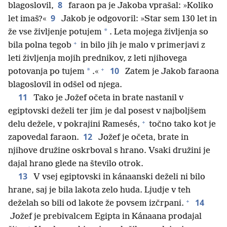
8
blagoslovil,
faraon pa je Jakoba vprašal: »Koliko
9
let imaš?«
Jakob je odgovoril: »Star sem 130 let in
*
že vse življenje potujem
. Leta mojega življenja so
+
bila polna tegob
in bilo jih je malo v primerjavi z
leti življenja mojih prednikov, z leti njihovega
+
10
*
potovanja po tujem
.«
Zatem je Jakob faraona
blagoslovil in odšel od njega.
11
Tako je Jožef očeta in brate nastanil v
egiptovski deželi ter jim je dal posest v najboljšem
+
delu dežele, v pokrajini Ramesés,
točno tako kot je
12
zapovedal faraon.
Jožef je očeta, brate in
njihove družine oskrboval s hrano. Vsaki družini je
dajal hrano glede na število otrok.
13
V vsej egiptovski in kánaanski deželi ni bilo
hrane, saj je bila lakota zelo huda. Ljudje v teh
+
14
deželah so bili od lakote že povsem izčrpani.
Jožef je prebivalcem Egipta in Kánaana prodajal