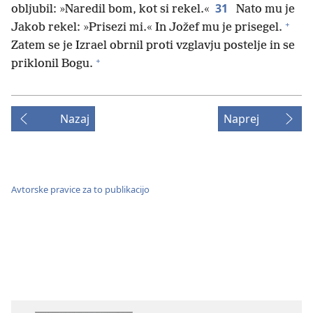
31
obljubil: »Naredil bom, kot si rekel.«
Nato mu je
+
Jakob rekel: »Prisezi mi.« In Jožef mu je prisegel.
Zatem se je Izrael obrnil proti vzglavju postelje in se
+
priklonil Bogu.
Nazaj
Naprej
Avtorske pravice za to publikacijo