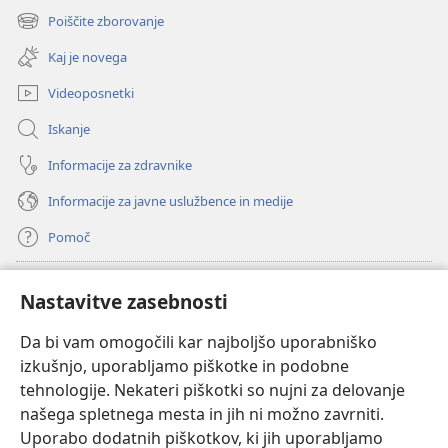
novo
Poiščite zborovanje
(odpre
okno)
novo
Kaj je novega
okno)
Videoposnetki
Iskanje
Informacije za zdravnike
Informacije za javne uslužbence in medije
Pomoč
Doniranje
(odpre
Nastavitve zasebnosti
novo
okno)
Da bi vam omogočili kar najboljšo uporabniško
Watchtowerjeva SPLETNA KNJIŽNICA™
(odpre
izkušnjo, uporabljamo piškotke in podobne
novo
®
JW Hub
tehnologije. Nekateri piškotki so nujni za delovanje
okno)
(odpre
našega spletnega mesta in jih ni možno zavrniti.
novo
®
JW Library
okno)
Uporabo dodatnih piškotkov, ki jih uporabljamo