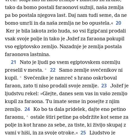
tako da bomo postali faraonovi sužnji, naša zemlja
pa bo postala njegova last. Daj nam tudi seme, da ne
20
bomo umrli in da naša zemlja ne bo opustela.«
Ker je bila lakota zelo huda, so vsi Egipčani prodali
vsak svoje polje in tako je Jožef za faraona pokupil
vso egiptovsko zemljo. Nazadnje je zemlja postala
faraonova lastnina.
21
Nato je ljudi po vsem egiptovskem ozemlju
+
22
preselil v mesta.
Samo zemlje svečenikov ni
+
kupil.
Svečenike je namreč s hrano oskrboval
23
faraon, zato ti niso prodali svoje zemlje.
Jožef je
ljudstvu rekel: »Glejte, danes sem vas in vašo zemljo
kupil za faraona. Tu imate seme in posejte z njim
24
zemljo.
Ko bo ta dala pridelek, dajte eno petino
+
faraonu,
ostale štiri petine pa obdržite kot seme za
polje in kot hrano za sebe, za tiste, ki živijo skupaj z
25
vami v hiši, in za svoje otroke.«
Ljudstvo je