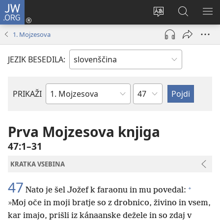
JW.ORG
Prijava
(odpre
Spremeni
Iskanje
PO
novo
jezik
po
ME
1. Mojzesova
okno)
spletnega
JW.ORG
mesta
JEZIK BESEDILA:
Poglavje
PRIKAŽI
Po
svetopisemski
knjigi
Prva Mojzesova knjiga
47:1–31
KRATKA VSEBINA
47
+
Nato je šel Jožef k faraonu in mu povedal:
»Moj oče in moji bratje so z drobnico, živino in vsem,
kar imajo, prišli iz kánaanske dežele in so zdaj v