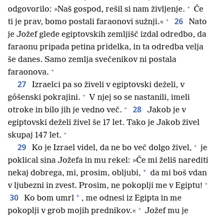
+
odgovorilo: »Naš gospod, rešil si nam življenje.
Če
+
26
ti je prav, bomo postali faraonovi sužnji.«
Nato
je Jožef glede egiptovskih zemljišč izdal odredbo, da
faraonu pripada petina pridelka, in ta odredba velja
še danes. Samo zemlja svečenikov ni postala
+
faraonova.
27
Izraelci pa so živeli v egiptovski deželi, v
+
góšenski pokrajini.
V njej so se nastanili, imeli
+
28
otroke in bilo jih je vedno več.
Jakob je v
egiptovski deželi živel še 17 let. Tako je Jakob živel
+
skupaj 147 let.
+
29
Ko je Izrael videl, da ne bo več dolgo živel,
je
poklical sina Jožefa in mu rekel: »Če mi želiš narediti
*
nekaj dobrega, mi, prosim, obljubi,
da mi boš vdan
+
v ljubezni in zvest. Prosim, ne pokoplji me v Egiptu!
30
*
Ko bom umrl
, me odnesi iz Egipta in me
+
pokoplji v grob mojih prednikov.«
Jožef mu je