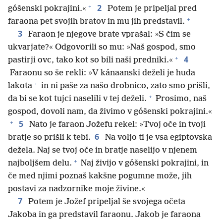
+
2
góšenski pokrajini.«
Potem je pripeljal pred
+
faraona pet svojih bratov in mu jih predstavil.
3
Faraon je njegove brate vprašal: »S čim se
ukvarjate?« Odgovorili so mu: »Naš gospod, smo
+
4
pastirji ovc, tako kot so bili naši predniki.«
Faraonu so še rekli: »V kánaanski deželi je huda
+
lakota
in ni paše za našo drobnico, zato smo prišli,
+
da bi se kot tujci naselili v tej deželi.
Prosimo, naš
gospod, dovoli nam, da živimo v góšenski pokrajini.«
+
5
Nato je faraon Jožefu rekel: »Tvoj oče in tvoji
6
bratje so prišli k tebi.
Na voljo ti je vsa egiptovska
dežela. Naj se tvoj oče in bratje naselijo v njenem
+
najboljšem delu.
Naj živijo v góšenski pokrajini, in
če med njimi poznaš kakšne pogumne može, jih
postavi za nadzornike moje živine.«
7
Potem je Jožef pripeljal še svojega očeta
Jakoba in ga predstavil faraonu. Jakob je faraona