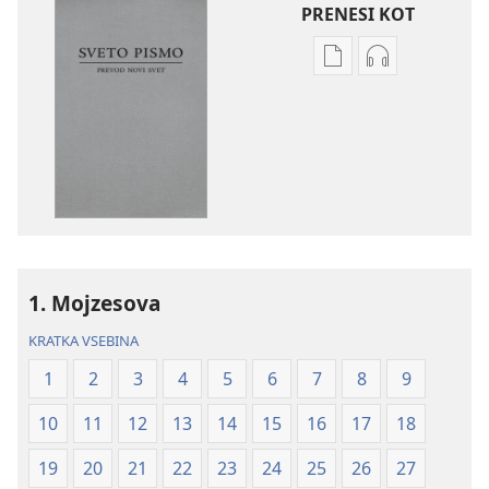
PRENESI KOT
Možnosti
Možnosti
prenosa
prenosa
za
zvočnih
publikacije
posnetkov
Sveto
Sveto
pismo
pismo
–
–
prevod
prevod
novi
novi
1. Mojzesova
svet
svet
(revidirano
(revidirano
KRATKA VSEBINA
2021)
2021)
1
2
3
4
5
6
7
8
9
10
11
12
13
14
15
16
17
18
19
20
21
22
23
24
25
26
27