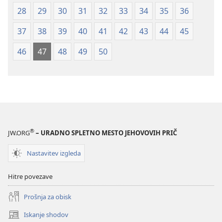
28
29
30
31
32
33
34
35
36
37
38
39
40
41
42
43
44
45
46
47
48
49
50
®
JW.ORG
– URADNO SPLETNO MESTO JEHOVOVIH PRIČ
Nastavitev izgleda
Hitre povezave
Prošnja za obisk
Iskanje shodov
(odpre