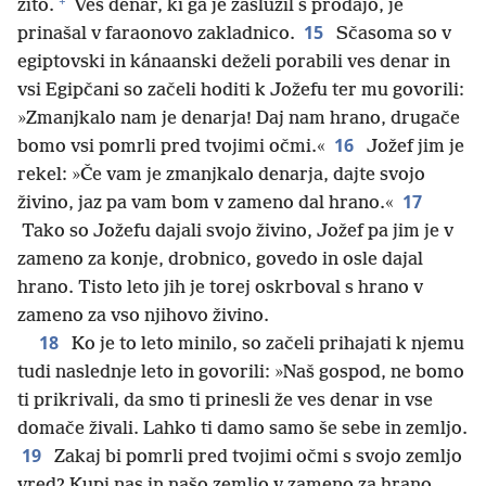
+
žito.
Ves denar, ki ga je zaslužil s prodajo, je
15
prinašal v faraonovo zakladnico.
Sčasoma so v
egiptovski in kánaanski deželi porabili ves denar in
vsi Egipčani so začeli hoditi k Jožefu ter mu govorili:
»Zmanjkalo nam je denarja! Daj nam hrano, drugače
16
bomo vsi pomrli pred tvojimi očmi.«
Jožef jim je
rekel: »Če vam je zmanjkalo denarja, dajte svojo
17
živino, jaz pa vam bom v zameno dal hrano.«
Tako so Jožefu dajali svojo živino, Jožef pa jim je v
zameno za konje, drobnico, govedo in osle dajal
hrano. Tisto leto jih je torej oskrboval s hrano v
zameno za vso njihovo živino.
18
Ko je to leto minilo, so začeli prihajati k njemu
tudi naslednje leto in govorili: »Naš gospod, ne bomo
ti prikrivali, da smo ti prinesli že ves denar in vse
domače živali. Lahko ti damo samo še sebe in zemljo.
19
Zakaj bi pomrli pred tvojimi očmi s svojo zemljo
vred? Kupi nas in našo zemljo v zameno za hrano,