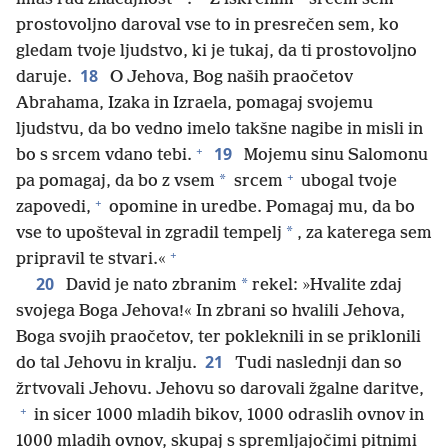
prostovoljno daroval vse to in presrečen sem, ko
gledam tvoje ljudstvo, ki je tukaj, da ti prostovoljno
18
daruje.
O Jehova, Bog naših praočetov
Abrahama, Izaka in Izraela, pomagaj svojemu
ljudstvu, da bo vedno imelo takšne nagibe in misli in
+
19
bo s srcem vdano tebi.
Mojemu sinu Salomonu
+
*
pa pomagaj, da bo z vsem
srcem
ubogal tvoje
+
zapovedi,
opomine in uredbe. Pomagaj mu, da bo
*
vse to upošteval in zgradil tempelj
, za katerega sem
+
pripravil te stvari.«
20
*
David je nato zbranim
rekel: »Hvalite zdaj
svojega Boga Jehova!« In zbrani so hvalili Jehova,
Boga svojih praočetov, ter pokleknili in se priklonili
21
do tal Jehovu in kralju.
Tudi naslednji dan so
žrtvovali Jehovu. Jehovu so darovali žgalne daritve,
+
in sicer 1000 mladih bikov, 1000 odraslih ovnov in
1000 mladih ovnov, skupaj s spremljajočimi pitnimi