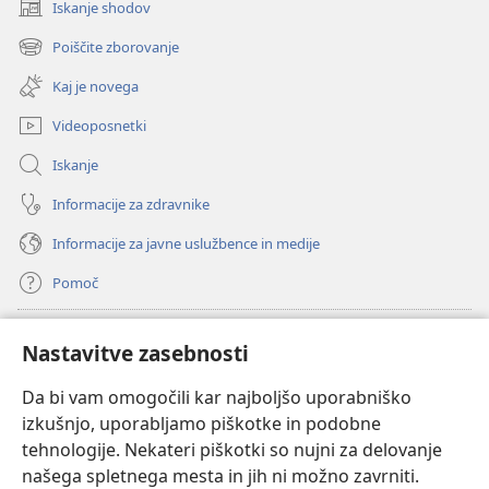
Iskanje shodov
(odpre
novo
Poiščite zborovanje
(odpre
okno)
novo
Kaj je novega
okno)
Videoposnetki
Iskanje
Informacije za zdravnike
Informacije za javne uslužbence in medije
Pomoč
Doniranje
(odpre
Nastavitve zasebnosti
novo
okno)
Da bi vam omogočili kar najboljšo uporabniško
Watchtowerjeva SPLETNA KNJIŽNICA™
(odpre
izkušnjo, uporabljamo piškotke in podobne
novo
®
JW Hub
tehnologije. Nekateri piškotki so nujni za delovanje
okno)
(odpre
našega spletnega mesta in jih ni možno zavrniti.
novo