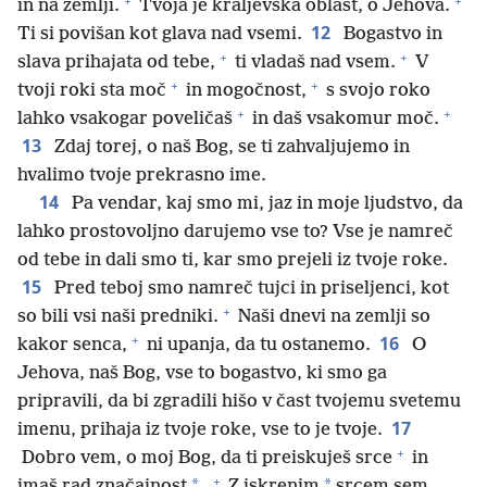
+
+
in na zemlji.
Tvoja je kraljevska oblast, o Jehova.
12
Ti si povišan kot glava nad vsemi.
Bogastvo in
+
+
slava prihajata od tebe,
ti vladaš nad vsem.
V
+
+
tvoji roki sta moč
in mogočnost,
s svojo roko
+
+
lahko vsakogar poveličaš
in daš vsakomur moč.
13
Zdaj torej, o naš Bog, se ti zahvaljujemo in
hvalimo tvoje prekrasno ime.
14
Pa vendar, kaj smo mi, jaz in moje ljudstvo, da
lahko prostovoljno darujemo vse to? Vse je namreč
od tebe in dali smo ti, kar smo prejeli iz tvoje roke.
15
Pred teboj smo namreč tujci in priseljenci, kot
+
so bili vsi naši predniki.
Naši dnevi na zemlji so
+
16
kakor senca,
ni upanja, da tu ostanemo.
O
Jehova, naš Bog, vse to bogastvo, ki smo ga
pripravili, da bi zgradili hišo v čast tvojemu svetemu
17
imenu, prihaja iz tvoje roke, vse to je tvoje.
+
Dobro vem, o moj Bog, da ti preiskuješ srce
in
+
*
*
imaš rad značajnost
.
Z iskrenim
srcem sem