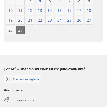
1
2
3
4
5
6
7
8
9
10
11
12
13
14
15
16
17
18
19
20
21
22
23
24
25
26
27
28
29
®
JW.ORG
– URADNO SPLETNO MESTO JEHOVOVIH PRIČ
Nastavitev izgleda
Hitre povezave
Prošnja za obisk