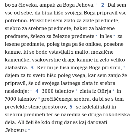
+
2
bo za človeka, ampak za Boga Jehova.
Dal sem
vse od sebe, da bi za hišo svojega Boga pripravil vse
potrebno. Priskrbel sem zlato za zlate predmete,
srebro za srebrne predmete, baker za bakrene
+
+
predmete, železo za železne predmete
in les
za
lesene predmete, poleg tega pa še onikse, posebne
kamne, ki se bodo vstavljali z malto, mozaične
kamenčke, vsakovrstne drage kamne in zelo veliko
+
3
alabastra.
Ker mi je hiša mojega Boga pri srcu,
dajem za to sveto hišo poleg vsega, kar sem zanjo že
pripravil, še od svojega lastnega zlata in srebra
+
+
4
*
naslednje:
3000 talentov
zlata iz Ofírja
in
*
7000 talentov
prečiščenega srebra, da bi se s tem
5
prevlekle stene prostorov,
se izdelali zlati in
srebrni predmeti ter se naredila še druga rokodelska
dela. Ali želi še kdo drug danes kaj darovati
+
Jehovu?«