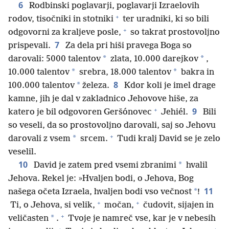
6
Rodbinski poglavarji, poglavarji Izraelovih
+
rodov, tisočniki in stotniki
ter uradniki, ki so bili
+
odgovorni za kraljeve posle,
so takrat prostovoljno
7
prispevali.
Za dela pri hiši pravega Boga so
*
*
darovali: 5000 talentov
zlata, 10.000 darejkov
,
*
*
10.000 talentov
srebra, 18.000 talentov
bakra in
8
*
100.000 talentov
železa.
Kdor koli je imel drage
kamne, jih je dal v zakladnico Jehovove hiše, za
+
9
katero je bil odgovoren Geršónovec
Jehiél.
Bili
so veseli, da so prostovoljno darovali, saj so Jehovu
+
*
darovali z vsem
srcem.
Tudi kralj David se je zelo
veselil.
10
*
David je zatem pred vsemi zbranimi
hvalil
Jehova. Rekel je: »Hvaljen bodi, o Jehova, Bog
11
*
našega očeta Izraela, hvaljen bodi vso večnost
!
+
+
Ti, o Jehova, si velik,
močan,
čudovit, sijajen in
+
*
veličasten
.
Tvoje je namreč vse, kar je v nebesih