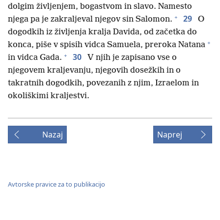
dolgim življenjem, bogastvom in slavo. Namesto
+
29
njega pa je zakraljeval njegov sin Salomon.
O
dogodkih iz življenja kralja Davida, od začetka do
+
konca, piše v spisih vidca Samuela, preroka Natana
+
30
in vidca Gada.
V njih je zapisano vse o
njegovem kraljevanju, njegovih dosežkih in o
takratnih dogodkih, povezanih z njim, Izraelom in
okoliškimi kraljestvi.
Nazaj
Naprej
Avtorske pravice za to publikacijo