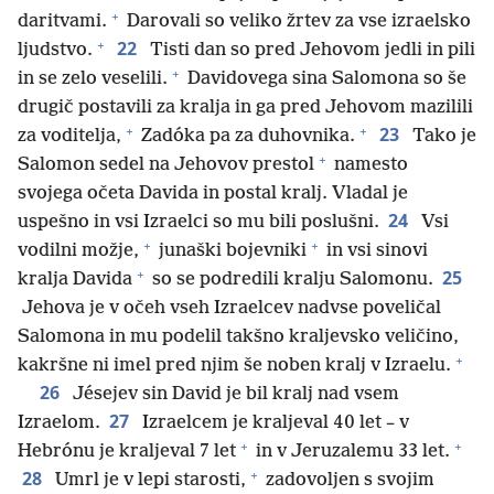
+
daritvami.
Darovali so veliko žrtev za vse izraelsko
+
22
ljudstvo.
Tisti dan so pred Jehovom jedli in pili
+
in se zelo veselili.
Davidovega sina Salomona so še
drugič postavili za kralja in ga pred Jehovom mazilili
+
+
23
za voditelja,
Zadóka pa za duhovnika.
Tako je
+
Salomon sedel na Jehovov prestol
namesto
svojega očeta Davida in postal kralj. Vladal je
24
uspešno in vsi Izraelci so mu bili poslušni.
Vsi
+
+
vodilni možje,
junaški bojevniki
in vsi sinovi
+
25
kralja Davida
so se podredili kralju Salomonu.
Jehova je v očeh vseh Izraelcev nadvse poveličal
Salomona in mu podelil takšno kraljevsko veličino,
+
kakršne ni imel pred njim še noben kralj v Izraelu.
26
Jésejev sin David je bil kralj nad vsem
27
Izraelom.
Izraelcem je kraljeval 40 let – v
+
+
Hebrónu je kraljeval 7 let
in v Jeruzalemu 33 let.
+
28
Umrl je v lepi starosti,
zadovoljen s svojim