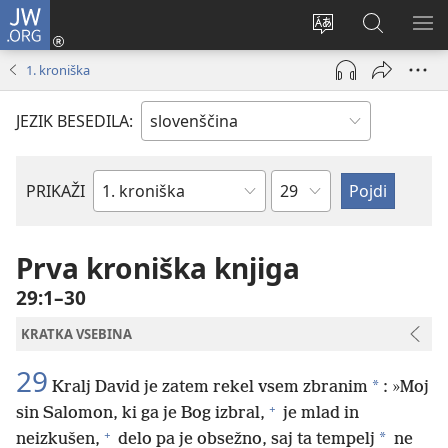
JW.ORG
Prijava
(odpre
Spremeni
Iskanje
PO
novo
jezik
po
ME
1. kroniška
okno)
spletnega
JW.ORG
mesta
JEZIK BESEDILA:
Poglavje
PRIKAŽI
Po
svetopisemski
knjigi
Prva kroniška knjiga
29:1–30
KRATKA VSEBINA
29
*
Kralj David je zatem rekel vsem zbranim
: »Moj
+
sin Salomon, ki ga je Bog izbral,
je mlad in
+
*
neizkušen,
delo pa je obsežno, saj ta tempelj
ne