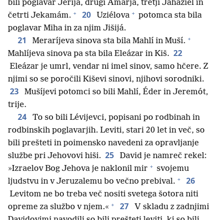
bili poglavar Jerijá, drugi Amarjá, tretji Jahaziél in
+
+
20
četrti Jekamám.
Uziélova
potomca sta bila
poglavar Miha in za njim Jišijá.
+
21
Meraríjeva sinova sta bila Mahlí in Muší.
22
Mahlíjeva sinova pa sta bila Eleázar in Kiš.
Eleázar je umrl, vendar ni imel sinov, samo hčere. Z
njimi so se poročili Kiševi sinovi, njihovi sorodniki.
23
Mušíjevi potomci so bili Mahlí, Éder in Jeremót,
trije.
24
To so bili Lévijevci, popisani po rodbinah in
rodbinskih poglavarjih. Leviti, stari 20 let in več, so
bili prešteti in poimensko navedeni za opravljanje
25
službe pri Jehovovi hiši.
David je namreč rekel:
+
»Izraelov Bog Jehova je naklonil mir
svojemu
+
26
ljudstvu in v Jeruzalemu bo večno prebival.
Levitom ne bo treba več nositi svetega šotora niti
+
27
opreme za službo v njem.«
V skladu z zadnjimi
Davidovimi navodili so bili prešteti leviti, ki so bili