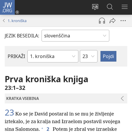
JW.ORG
Prijava
(odpre
Spremeni
Iskanje
PO
novo
jezik
po
ME
1. kroniška
okno)
spletnega
JW.ORG
mesta
JEZIK BESEDILA:
Poglavje
PRIKAŽI
Po
svetopisemski
knjigi
Prva kroniška knjiga
23:1–32
KRATKA VSEBINA
23
Ko se je David postaral in se mu je življenje
iztekalo, je za kralja nad Izraelom postavil svojega
+
2
sina Salomona.
Potem je zbral vse izraelske