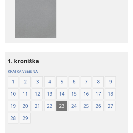
prenosa
prenosa
za
zvočnih
publikacije
posnetkov
Sveto
Sveto
pismo
pismo
–
–
prevod
prevod
novi
novi
1. kroniška
svet
svet
(revidirano
(revidirano
KRATKA VSEBINA
2021)
2021)
1
2
3
4
5
6
7
8
9
10
11
12
13
14
15
16
17
18
19
20
21
22
23
24
25
26
27
28
29