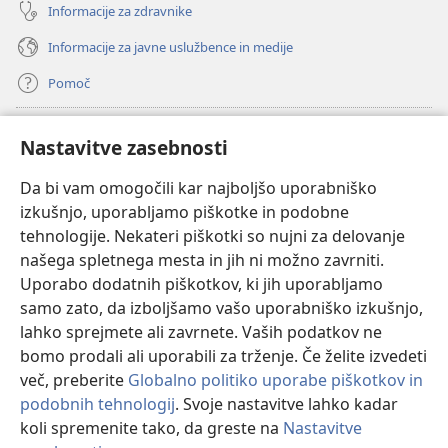
Informacije za zdravnike
Informacije za javne uslužbence in medije
Pomoč
Doniranje
(odpre
Nastavitve zasebnosti
novo
okno)
Da bi vam omogočili kar najboljšo uporabniško
Watchtowerjeva SPLETNA KNJIŽNICA™
(odpre
izkušnjo, uporabljamo piškotke in podobne
novo
®
JW Hub
tehnologije. Nekateri piškotki so nujni za delovanje
okno)
(odpre
našega spletnega mesta in jih ni možno zavrniti.
novo
®
JW Library
okno)
Uporabo dodatnih piškotkov, ki jih uporabljamo
samo zato, da izboljšamo vašo uporabniško izkušnjo,
Watchtower Library
lahko sprejmete ali zavrnete. Vaših podatkov ne
bomo prodali ali uporabili za trženje. Če želite izvedeti
več, preberite
Globalno politiko uporabe piškotkov in
podobnih tehnologij
. Svoje nastavitve lahko kadar
koli spremenite tako, da greste na
Nastavitve
Copyright
© 2026 Watch Tower Bible and Tract Society of Pennsylvania.
POGOJI UPORABE
|
POLITIKA ZASEBNOSTI
|
NASTAVITVE