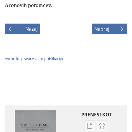
Aronovih potomcev.
Nazaj
Naprej
Avtorske pravice za to publikacijo
PRENESI KOT
Možnosti
Možnosti