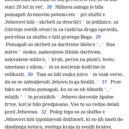
28
stari 20 let in več.
Njihova naloga je bila
+
pomagati Aronovim potomcem
pri službi v
+
Jehovovi hiši – skrbeti za dvorišči
in jedilnice, za
čiščenje svetih stvari in za različna druga opravila,
29
potrebna za službo v hiši pravega Boga.
+
*
Pomagali so skrbeti za daritvene hlebce
,
fino
*
mleto
moko, namenjeno žitnim daritvam,
+
nekvašene mlince,
kruh, pečen na plošči, testo,
+
umešano z oljem,
in za merjenje količine in
+
30
velikosti.
Tam so bili vsako jutro
in vsak večer,
+
31
da so se zahvaljevali Jehovu in ga hvalili.
Prav
+
*
tako so vedno pomagali, ko so se ob šábatih
,
+
+
*
mlajih
in praznikih
Jehovu darovale žgalne
žrtve, kot je bilo predpisano. Vse to so redno delali
32
pred Jehovom.
Poleg tega so za službo v
Jehovovi hiši izpolnjevali dolžnosti, ki so jih imeli do
shodnega šotora, svetega kraja in svojih bratov,