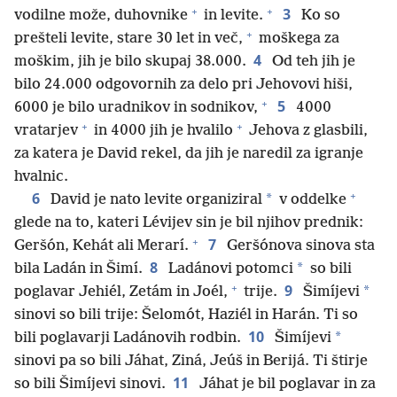
+
+
3
vodilne može, duhovnike
in levite.
Ko so
+
prešteli levite, stare 30 let in več,
moškega za
4
moškim, jih je bilo skupaj 38.000.
Od teh jih je
bilo 24.000 odgovornih za delo pri Jehovovi hiši,
+
5
6000 je bilo uradnikov in sodnikov,
4000
+
+
vratarjev
in 4000 jih je hvalilo
Jehova z glasbili,
za katera je David rekel, da jih je naredil za igranje
hvalnic.
+
6
*
David je nato levite organiziral
v oddelke
glede na to, kateri Lévijev sin je bil njihov prednik:
+
7
Geršón, Kehát ali Merarí.
Geršónova sinova sta
8
*
bila Ladán in Šimí.
Ladánovi potomci
so bili
+
9
*
poglavar Jehiél, Zetám in Joél,
trije.
Šimíjevi
sinovi so bili trije: Šelomót, Haziél in Harán. Ti so
10
*
bili poglavarji Ladánovih rodbin.
Šimíjevi
sinovi pa so bili Jáhat, Ziná, Jeúš in Berijá. Ti štirje
11
so bili Šimíjevi sinovi.
Jáhat je bil poglavar in za