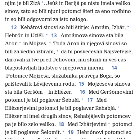
*
njim je bil Zizá
. Jeúš in Berijá pa nista imela veliko
sinov, zato so bili njuni potomci šteti za eno rodbino
in so bili odgovorni za isto nalogo.
+
12
Kehátovi sinovi so bili štirje: Amrám, Izhár,
+
13
Hebrón in Uziél.
Amrámova sinova sta bila
+
+
Aron
in Mojzes.
Toda Aron in njegovi sinovi so
+
bili za vedno izbrani,
da bi posvečevali Najsvetejše,
darovali žrtve pred Jehovom, mu služili in ves čas
+
14
blagoslavljali ljudstvo v njegovem imenu.
Potomce Mojzesa, služabnika pravega Boga, so
15
prištevali k Lévijevemu rodu.
Mojzesova sinova
+
+
16
sta bila Geršóm
in Eliézer.
Med Geršómovimi
+
17
potomci je bil poglavar Šebuél.
Med
+
Eliézerjevimi potomci je bil poglavar Rehabjá.
Eliézer ni imel drugih sinov, Rehabjájevih potomcev
+
18
pa je bilo zelo veliko.
Med Izhárjevimi
potomci
+
19
je bil poglavar Šelomít.
Hebrónovi potomci so