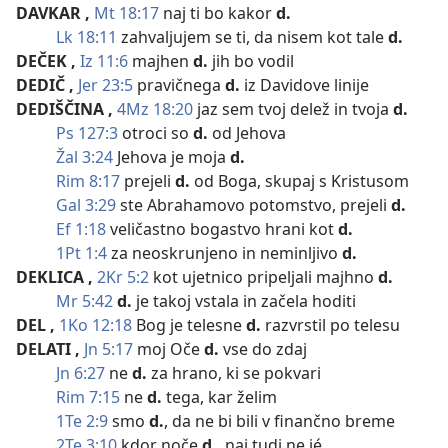
DAVKAR
,
Mt 18:17
naj ti bo kakor
d.
Lk 18:11
zahvaljujem se ti, da nisem kot tale
d.
DEČEK
,
Iz 11:6
majhen
d.
jih bo vodil
DEDIČ
,
Jer 23:5
pravičnega
d.
iz Davidove linije
DEDIŠČINA
,
4Mz 18:20
jaz sem tvoj delež in tvoja
d.
Ps 127:3
otroci so
d.
od Jehova
Žal 3:24
Jehova je moja
d.
Rim 8:17
prejeli
d.
od Boga, skupaj s Kristusom
Gal 3:29
ste Abrahamovo potomstvo, prejeli
d.
Ef 1:18
veličastno bogastvo hrani kot
d.
1Pt 1:4
za neoskrunjeno in neminljivo
d.
DEKLICA
,
2Kr 5:2
kot ujetnico pripeljali majhno
d.
Mr 5:42
d.
je takoj vstala in začela hoditi
DEL
,
1Ko 12:18
Bog je telesne
d.
razvrstil po telesu
DELATI
,
Jn 5:17
moj Oče
d.
vse do zdaj
Jn 6:27
ne
d.
za hrano, ki se pokvari
Rim 7:15
ne
d.
tega, kar želim
1Te 2:9
smo
d.
, da ne bi bili v finančno breme
2Te 3:10
kdor noče
d.
, naj tudi ne jé