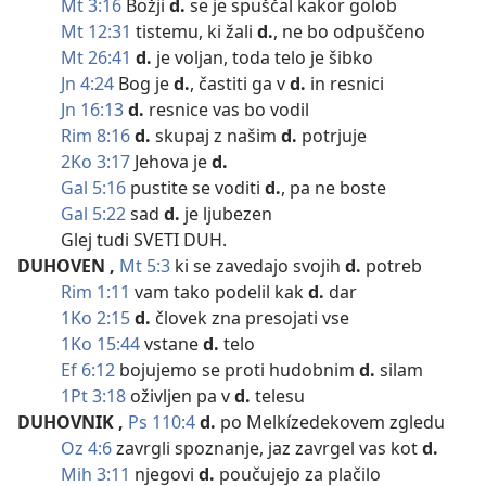
Mt 3:16
Božji
d.
se je spuščal kakor golob
Mt 12:31
tistemu, ki žali
d.
, ne bo odpuščeno
Mt 26:41
d.
je voljan, toda telo je šibko
Jn 4:24
Bog je
d.
, častiti ga v
d.
in resnici
Jn 16:13
d.
resnice vas bo vodil
Rim 8:16
d.
skupaj z našim
d.
potrjuje
2Ko 3:17
Jehova je
d.
Gal 5:16
pustite se voditi
d.
, pa ne boste
Gal 5:22
sad
d.
je ljubezen
Glej tudi SVETI DUH.
DUHOVEN
,
Mt 5:3
ki se zavedajo svojih
d.
potreb
Rim 1:11
vam tako podelil kak
d.
dar
1Ko 2:15
d.
človek zna presojati vse
1Ko 15:44
vstane
d.
telo
Ef 6:12
bojujemo se proti hudobnim
d.
silam
1Pt 3:18
oživljen pa v
d.
telesu
DUHOVNIK
,
Ps 110:4
d.
po Melkízedekovem zgledu
Oz 4:6
zavrgli spoznanje, jaz zavrgel vas kot
d.
Mih 3:11
njegovi
d.
poučujejo za plačilo