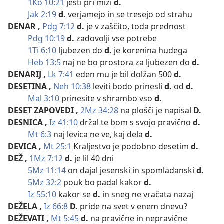
1Ko 10:21
jesti pri mizi
d.
Jak 2:19
d.
verjamejo in se tresejo od strahu
DENAR
,
Pdg 7:12
d.
je v zaščito, toda prednost
Pdg 10:19
d.
zadovolji vse potrebe
1Ti 6:10
ljubezen do
d.
je korenina hudega
Heb 13:5
naj ne bo prostora za ljubezen do
d.
DENARIJ
,
Lk 7:41
eden mu je bil dolžan 500
d.
DESETINA
,
Neh 10:38
leviti bodo prinesli
d.
od
d.
Mal 3:10
prinesite v shrambo vso
d.
DESET ZAPOVEDI
,
2Mz 34:28
na plošči je napisal
D.
DESNICA
,
Iz 41:10
držal te bom s svojo pravično
d.
Mt 6:3
naj levica ne ve, kaj dela
d.
DEVICA
,
Mt 25:1
Kraljestvo je podobno desetim
d.
DEŽ
,
1Mz 7:12
d.
je lil 40 dni
5Mz 11:14
on dajal jesenski in spomladanski
d.
5Mz 32:2
pouk bo padal kakor
d.
Iz 55:10
kakor se
d.
in sneg ne vračata nazaj
DEŽELA
,
Iz 66:8
D.
pride na svet v enem dnevu?
DEŽEVATI
,
Mt 5:45
d.
na pravične in nepravične