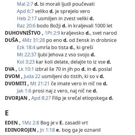
Mal 2:7
d.
bi morali ljudi poučevati
Apd 6:7
veliko
d.
je sprejelo vero
Heb 2:17
usmiljen in zvest veliki
d.
Raz 20:6
bodo Božji
d.
in kraljevali 1000 let
DUHOVNIŠTVO
,
1Pt 2:9
kraljevsko
d.
, svet narod
DUŠA
,
4Mz 31:28
po eno
d.
od žensk in drobnice
Ezk 18:4
umrla bo tista
d.
, ki greši
Mt 22:37
ljubi Jehova z vso svojo
d.
Kol 3:23
kar koli delate, delajte to iz vse
d.
DVA
,
Lk 10:1
izbral še 70 in jih po
d.
in
d.
poslal
DVOM
,
Juda 22
usmiljeni do tistih, ki so v
d.
DVOMITI
,
Mt 21:21
če imate vero in nič ne
d.
Jak 1:6
prosi naj z vero, naj nič ne
d.
DVORJAN
,
Apd 8:27
Filip je srečal etiopskega
d.
E
EDEN
,
1Mz 2:8
Bog je v
E.
zasadil vrt
EDINOROJEN
,
Jn 1:18
e.
bog ga je oznanil