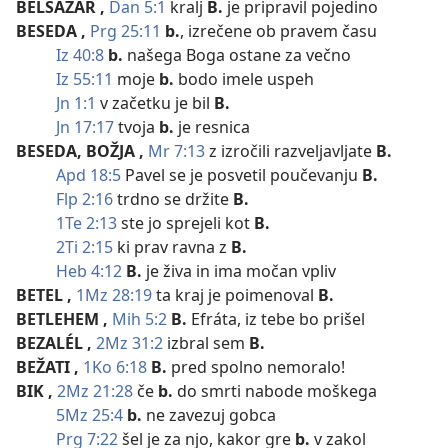
BELŠAZÁR
,
Dan 5:1
kralj
B.
je pripravil pojedino
BESEDA
,
Prg 25:11
b.
, izrečene ob pravem času
Iz 40:8
b.
našega Boga ostane za večno
Iz 55:11
moje
b.
bodo imele uspeh
Jn 1:1
v začetku je bil
B.
Jn 17:17
tvoja
b.
je resnica
BESEDA, BOŽJA
,
Mr 7:13
z izročili razveljavljate
B.
Apd 18:5
Pavel se je posvetil poučevanju
B.
Flp 2:16
trdno se držite
B.
1Te 2:13
ste jo sprejeli kot
B.
2Ti 2:15
ki prav ravna z
B.
Heb 4:12
B.
je živa in ima močan vpliv
BETEL
,
1Mz 28:19
ta kraj je poimenoval
B.
BETLEHEM
,
Mih 5:2
B.
Efráta, iz tebe bo prišel
BEZALÉL
,
2Mz 31:2
izbral sem
B.
BEŽATI
,
1Ko 6:18
B.
pred spolno nemoralo!
BIK
,
2Mz 21:28
če
b.
do smrti nabode moškega
5Mz 25:4
b.
ne zavezuj gobca
Prg 7:22
šel je za njo, kakor gre
b.
v zakol