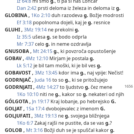
Iz 64:8
mi smo
g.
, ti pa si naš Lončar
Dan 2:42
prsti deloma iz železa in deloma iz
g.
GLOBINA
,
1Ko 2:10
duh razodeva
g.
Božje modrosti
Ef 3:18
popolnoma dojeli, kaj je
g.
resnice
GLUHI
,
3Mz 19:14
ne prekolni
g.
Iz 35:5
ušesa
g.
se bodo odprla
Mr 7:37
celo
g.
in neme ozdravlja
GNUSOBA
,
Mt 24:15
g.
, ki povzroča opustošenje
GOBAV
,
4Mz 12:10
Mirjam je postala
g.
Lk 5:12
je bil tam moški, ki je bil ves
g.
GOBAVOST
,
3Mz 13:45
kdor ima
g.
, naj vpije: Nečist!
GODRNJAČ
,
Juda 16
to so
g.
, ki se pritožujejo
GODRNJATI
,
4Mz 14:27
to ljudstvo
g.
čez mene
1Ko 10:10
niti ne
g.
, kakor so
g.
nekateri od njih
GÓLGOTA
,
Jn 19:17
Kraj lobanje, po hebrejsko
G.
GOLJAT
,
1Sa 17:4
dvobojevalec z imenom
G.
GOLJUFATI
,
3Mz 19:13
ne
g.
svojega bližnjega
1Ko 6:7
Zakaj rajši ne pustite, da se vas
g.
?
GOLOB
,
Mt 3:16
Božji duh se je spuščal kakor
g.