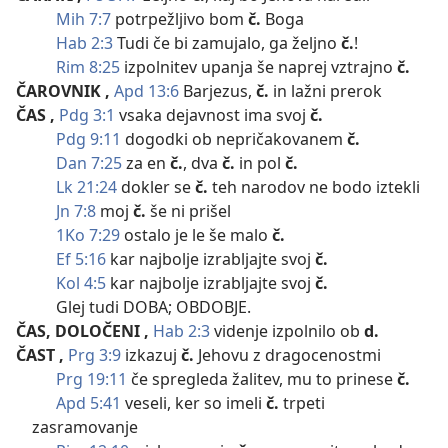
Mih 7:7
potrpežljivo bom
č.
Boga
Hab 2:3
Tudi če bi zamujalo, ga željno
č.
!
Rim 8:25
izpolnitev upanja še naprej vztrajno
č.
ČAROVNIK
,
Apd 13:6
Barjezus,
č.
in lažni prerok
ČAS
,
Pdg 3:1
vsaka dejavnost ima svoj
č.
Pdg 9:11
dogodki ob nepričakovanem
č.
Dan 7:25
za en
č.
, dva
č.
in pol
č.
Lk 21:24
dokler se
č.
teh narodov ne bodo iztekli
Jn 7:8
moj
č.
še ni prišel
1Ko 7:29
ostalo je le še malo
č.
Ef 5:16
kar najbolje izrabljajte svoj
č.
Kol 4:5
kar najbolje izrabljajte svoj
č.
Glej tudi DOBA; OBDOBJE.
ČAS, DOLOČENI
,
Hab 2:3
videnje izpolnilo ob
d.
ČAST
,
Prg 3:9
izkazuj
č.
Jehovu z dragocenostmi
Prg 19:11
če spregleda žalitev, mu to prinese
č.
Apd 5:41
veseli, ker so imeli
č.
trpeti
zasramovanje