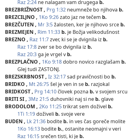
Raz 2:24
ne nalagam vam drugega
b.
BREZBRIŽNOST
,
Prg 1:32
neumneže bo njihova
b.
BREZCILJNO
,
1Ko 9:26
zato jaz ne tečem
b.
BREZČUTEN
,
Mr 3:5
žalosten, ker je njihovo srce
b.
BREZMEJEN
,
Rim 11:33
b.
je Božja velikodušnost
BREZNO
,
Raz 11:7
zver, ki se je dvignila iz
b.
Raz 17:8
zver se bo dvignila iz
b.
Raz 20:3
ga je vrgel v
b.
BREZPLAČNO
,
1Ko 9:18
dobro novico razglašam
b.
Glej tudi ZASTONJ.
BREZSKRBNOST
,
Iz 32:17
sad pravičnosti bo
b.
BRIDKO
,
Mt 26:75
šel je ven in se
b.
razjokal
BRIDKOST
,
Prg 14:10
človek pozna
b.
v svojem srcu
BRITI SI
,
3Mz 21:5
duhovniki naj si ne
b.
glave
BRODOLOM
,
2Ko 11:25
trikrat sem doživel
b.
1Ti 1:19
doživeli
b.
svoje vere
BUDEN
,
Lk 21:36
bodite
b.
in ves čas goreče molite
1Ko 16:13
bodite
b.
, ostanite neomajni v veri
Raz 16:15
srečen tisti, ki je
b.