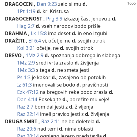
DRAGOCEN
,
Dan 9:23
zelo si mu
d.
1Pt 1:19
d.
kri Kristusa
DRAGOCENOST
,
Prg 3:9
izkazuj čast Jehovu z
d.
Hag 2:7
d.
vseh narodov bodo prišle
DRAHMA
,
Lk 15:8
ima deset
d.
in eno izgubi
DRAŽITI
,
Ef 6:4
vi, očetje, ne
d.
svojih otrok
Kol 3:21
očetje, ne
d.
svojih otrok
DREVO
,
1Mz 2:9
d.
spoznanja dobrega in slabega
1Mz 2:9
sredi vrta zraslo
d.
življenja
1Mz 3:3
s tega
d.
ne smeta jesti
Ps 1:3
je kakor
d.
, zasajeno ob potokih
Iz 61:3
imenovali se bodo
d.
pravičnosti
Ezk 47:12
na bregovih reke bodo zrasla
d.
Dan 4:14
Posekajte
d.
, porežite mu veje!
Raz 2:7
bom dal jesti z
d.
življenja
Raz 22:14
imeli pravico jesti z
d.
življenja
DRUGA SMRT
,
Raz 2:11
ne bo doletela
d.
Raz 20:6
nad temi
d.
nima oblasti
Raz 20:14
ognjeno jezero predstavlja
d.