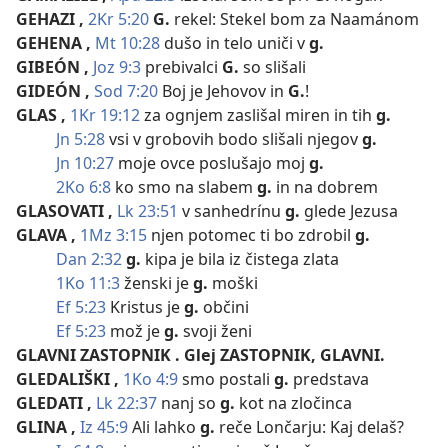
GEHAZI
,
2Kr 5:20
G.
rekel: Stekel bom za Naamánom
GEHENA
,
Mt 10:28
dušo in telo uniči v
g.
GIBEÓN
,
Joz 9:3
prebivalci
G.
so slišali
GIDEÓN
,
Sod 7:20
Boj je Jehovov in
G.
!
GLAS
,
1Kr 19:12
za ognjem zaslišal miren in tih
g.
Jn 5:28
vsi v grobovih bodo slišali njegov
g.
Jn 10:27
moje ovce poslušajo moj
g.
2Ko 6:8
ko smo na slabem
g.
in na dobrem
GLASOVATI
,
Lk 23:51
v sanhedrínu
g.
glede Jezusa
GLAVA
,
1Mz 3:15
njen potomec ti bo zdrobil
g.
Dan 2:32
g.
kipa je bila iz čistega zlata
1Ko 11:3
ženski je
g.
moški
Ef 5:23
Kristus je
g.
občini
Ef 5:23
mož je
g.
svoji ženi
GLAVNI ZASTOPNIK
. Glej ZASTOPNIK, GLAVNI.
GLEDALIŠKI
,
1Ko 4:9
smo postali
g.
predstava
GLEDATI
,
Lk 22:37
nanj so
g.
kot na zločinca
GLINA
,
Iz 45:9
Ali lahko
g.
reče Lončarju: Kaj delaš?