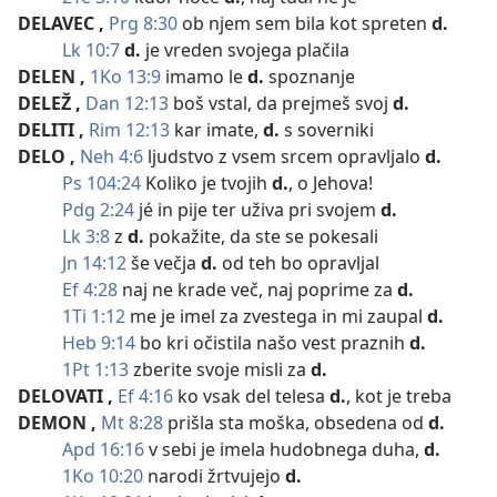
DELAVEC
,
Prg 8:30
ob njem sem bila kot spreten
d.
Lk 10:7
d.
je vreden svojega plačila
DELEN
,
1Ko 13:9
imamo le
d.
spoznanje
DELEŽ
,
Dan 12:13
boš vstal, da prejmeš svoj
d.
DELITI
,
Rim 12:13
kar imate,
d.
s soverniki
DELO
,
Neh 4:6
ljudstvo z vsem srcem opravljalo
d.
Ps 104:24
Koliko je tvojih
d.
, o Jehova!
Pdg 2:24
jé in pije ter uživa pri svojem
d.
Lk 3:8
z
d.
pokažite, da ste se pokesali
Jn 14:12
še večja
d.
od teh bo opravljal
Ef 4:28
naj ne krade več, naj poprime za
d.
1Ti 1:12
me je imel za zvestega in mi zaupal
d.
Heb 9:14
bo kri očistila našo vest praznih
d.
1Pt 1:13
zberite svoje misli za
d.
DELOVATI
,
Ef 4:16
ko vsak del telesa
d.
, kot je treba
DEMON
,
Mt 8:28
prišla sta moška, obsedena od
d.
Apd 16:16
v sebi je imela hudobnega duha,
d.
1Ko 10:20
narodi žrtvujejo
d.