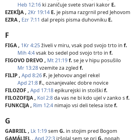
Heb 12:16
ki zaničuje svete stvari kakor
E.
EZEKÍJA
,
2Kr 19:14
E.
je pisma razgrnil pred Jehovom
EZRA
,
Ezr 7:11
dal prepis pisma duhovniku
E.
F
FIGA
,
1Kr 4:25
živeli v miru, vsak pod svojo trto in
f.
Mih 4:4
vsak bo sedel pod svojo trto in
f.
FIGOVO DREVO
,
Mt 21:19
f.
se je v hipu posušilo
Mr 13:28
vzemite za zgled
f.
FILIP
,
Apd 8:26
F.
je Jehovov angel rekel
Apd 21:8
F.
, oznanjevalec dobre novice
FILOZOF
,
Apd 17:18
epikurejski in stoiški
f.
FILOZOFIJA
,
Kol 2:8
da vas ne bi kdo ujel v zanko s
f.
FUNKCIJA
,
Rim 12:4
nimajo vsi deli telesa iste
f.
G
GABRIEL
,
Lk 1:19
sem
G.
in stojim pred Bogom
GAMÁLIEL
,
Apd 22:3
izšolal sem se pri
G.
nogah