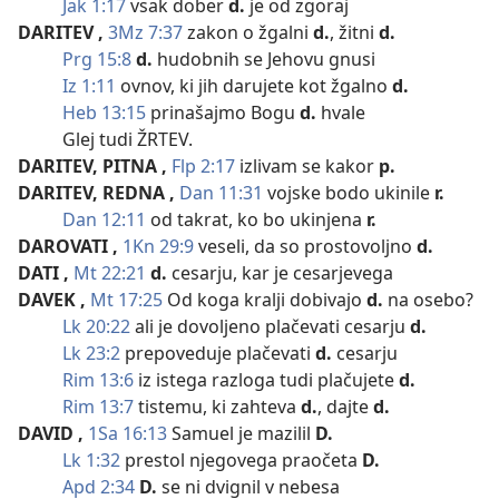
Jak 1:17
vsak dober
d.
je od zgoraj
DARITEV
,
3Mz 7:37
zakon o žgalni
d.
, žitni
d.
Prg 15:8
d.
hudobnih se Jehovu gnusi
Iz 1:11
ovnov, ki jih darujete kot žgalno
d.
Heb 13:15
prinašajmo Bogu
d.
hvale
Glej tudi ŽRTEV.
DARITEV, PITNA
,
Flp 2:17
izlivam se kakor
p.
DARITEV, REDNA
,
Dan 11:31
vojske bodo ukinile
r.
Dan 12:11
od takrat, ko bo ukinjena
r.
DAROVATI
,
1Kn 29:9
veseli, da so prostovoljno
d.
DATI
,
Mt 22:21
d.
cesarju, kar je cesarjevega
DAVEK
,
Mt 17:25
Od koga kralji dobivajo
d.
na osebo?
Lk 20:22
ali je dovoljeno plačevati cesarju
d.
Lk 23:2
prepoveduje plačevati
d.
cesarju
Rim 13:6
iz istega razloga tudi plačujete
d.
Rim 13:7
tistemu, ki zahteva
d.
, dajte
d.
DAVID
,
1Sa 16:13
Samuel je mazilil
D.
Lk 1:32
prestol njegovega praočeta
D.
Apd 2:34
D.
se ni dvignil v nebesa