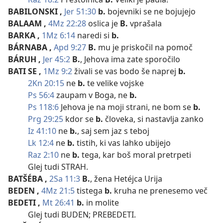
BABILONSKI
,
Jer 51:30
b.
bojevniki se ne bojujejo
BALAAM
,
4Mz 22:28
oslica je
B.
vprašala
BARKA
,
1Mz 6:14
naredi si
b.
BÁRNABA
,
Apd 9:27
B.
mu je priskočil na pomoč
BÁRUH
,
Jer 45:2
B.
, Jehova ima zate sporočilo
BATI SE
,
1Mz 9:2
živali se vas bodo še naprej
b.
2Kn 20:15
ne
b.
te velike vojske
Ps 56:4
zaupam v Boga, ne
b.
Ps 118:6
Jehova je na moji strani, ne bom se
b.
Prg 29:25
kdor se
b.
človeka, si nastavlja zanko
Iz 41:10
ne
b.
, saj sem jaz s teboj
Lk 12:4
ne
b.
tistih, ki vas lahko ubijejo
Raz 2:10
ne
b.
tega, kar boš moral pretrpeti
Glej tudi STRAH.
BATŠÉBA
,
2Sa 11:3
B.
, žena Hetéjca Urija
BEDEN
,
4Mz 21:5
tistega
b.
kruha ne prenesemo več
BEDETI
,
Mt 26:41
b.
in molite
Glej tudi BUDEN; PREBEDETI.