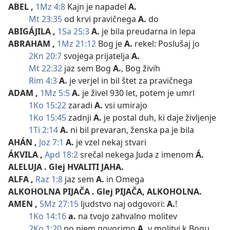
ABEL
,
1Mz 4:8
Kajn je napadel
A.
Mt 23:35
od krvi pravičnega
A.
do
ABIGÁJILA
,
1Sa 25:3
A.
je bila preudarna in lepa
ABRAHAM
,
1Mz 21:12
Bog je
A.
rekel: Poslušaj jo
2Kn 20:7
svojega prijatelja
A.
Mt 22:32
jaz sem Bog
A.
, Bog živih
Rim 4:3
A.
je verjel in bil štet za pravičnega
ADAM
,
1Mz 5:5
A.
je živel 930 let, potem je umrl
1Ko 15:22
zaradi
A.
vsi umirajo
1Ko 15:45
zadnji
A.
je postal duh, ki daje življenje
1Ti 2:14
A.
ni bil prevaran, ženska pa je bila
AHÁN
,
Joz 7:1
A.
je vzel nekaj stvari
ÁKVILA
,
Apd 18:2
srečal nekega Juda z imenom
Á.
ALELUJA
. Glej HVALITI JAHA.
ALFA
,
Raz 1:8
jaz sem
A.
in Omega
ALKOHOLNA PIJAČA
. Glej PIJAČA, ALKOHOLNA.
AMEN
,
5Mz 27:15
ljudstvo naj odgovori:
A.
!
1Ko 14:16
a.
na tvojo zahvalno molitev
2Ko 1:20
po njem govorimo
A.
v molitvi k Bogu