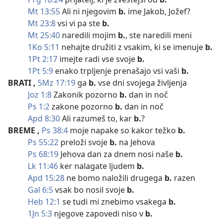
Mt 13:55
Ali ni njegovim
b.
ime Jakob, Jožef?
Mt 23:8
vsi vi pa ste
b.
Mt 25:40
naredili mojim
b.
, ste naredili meni
1Ko 5:11
nehajte družiti z vsakim, ki se imenuje
b.
1Pt 2:17
imejte radi vse svoje
b.
1Pt 5:9
enako trpljenje prenašajo vsi vaši
b.
BRATI
,
5Mz 17:19
ga
b.
vse dni svojega življenja
Joz 1:8
Zakonik pozorno
b.
dan in noč
Ps 1:2
zakone pozorno
b.
dan in noč
Apd 8:30
Ali razumeš to, kar
b.
?
BREME
,
Ps 38:4
moje napake so kakor težko
b.
Ps 55:22
preloži svoje
b.
na Jehova
Ps 68:19
Jehova dan za dnem nosi naše
b.
Lk 11:46
ker nalagate ljudem
b.
Apd 15:28
ne bomo naložili drugega
b.
razen
Gal 6:5
vsak bo nosil svoje
b.
Heb 12:1
se tudi mi znebimo vsakega
b.
1Jn 5:3
njegove zapovedi niso v
b.