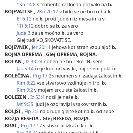
1Ko 14:8
s trobento razločno pozvalo na
b.
BOJEVATI SE
,
2Kn 20:17
v bitki se ne bo treba
b.
Ef 6:12
ne
b.
proti ljudem iz mesa in krvi
1Ti 6:12
dobro se
b.
za vero
Juda 3
da se močno
b.
za vero
Glej tudi VOJSKOVATI SE.
BOJEVNIK
,
Jer 20:11
Jehova kot strah vzbujajoč
b.
BOJNA OPREMA
. Glej OPREMA, BOJNA.
BOLAN
,
Iz 33:24
noben ne bo rekel:
B.
sem
Jak 5:14
če je kdo od vas
b.
, naj k sebi pokliče
BOLEČINA
,
Prg 17:25
neumen sin zadaja žalost in
b.
Rim 8:22
vse stvarstvo vzdihuje in trpi
b.
Rim 9:2
v mojem srcu sta žalost in
b.
BOLEZEN
,
Iz 53:4
nosil je naše
b.
Mt 9:35
ljudi je ozdravljal vsakovrstnih
b.
BOLJŠI
,
Flp 2:3
na druge glejte kot na
b.
od sebe
BOŽJA BESEDA
. Glej BESEDA, BOŽJA.
BRAT
,
Prg 17:17
v stiski se izkaže kot
b.
Prg 18:24
prijatelj, ki je zvestejši od
b.