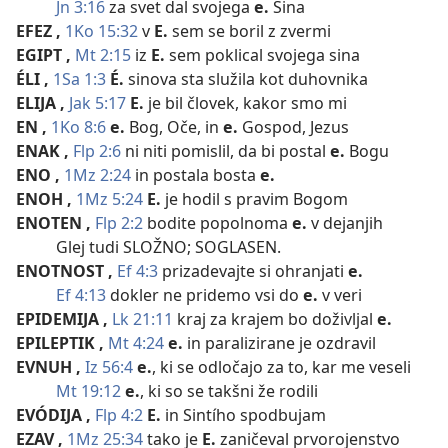
Jn 3:16
za svet dal svojega
e.
Sina
EFEZ
,
1Ko 15:32
v
E.
sem se boril z zvermi
EGIPT
,
Mt 2:15
iz
E.
sem poklical svojega sina
ÉLI
,
1Sa 1:3
É.
sinova sta služila kot duhovnika
ELIJA
,
Jak 5:17
E.
je bil človek, kakor smo mi
EN
,
1Ko 8:6
e.
Bog, Oče, in
e.
Gospod, Jezus
ENAK
,
Flp 2:6
ni niti pomislil, da bi postal
e.
Bogu
ENO
,
1Mz 2:24
in postala bosta
e.
ENOH
,
1Mz 5:24
E.
je hodil s pravim Bogom
ENOTEN
,
Flp 2:2
bodite popolnoma
e.
v dejanjih
Glej tudi SLOŽNO; SOGLASEN.
ENOTNOST
,
Ef 4:3
prizadevajte si ohranjati
e.
Ef 4:13
dokler ne pridemo vsi do
e.
v veri
EPIDEMIJA
,
Lk 21:11
kraj za krajem bo doživljal
e.
EPILEPTIK
,
Mt 4:24
e.
in paralizirane je ozdravil
EVNUH
,
Iz 56:4
e.
, ki se odločajo za to, kar me veseli
Mt 19:12
e.
, ki so se takšni že rodili
EVÓDIJA
,
Flp 4:2
E.
in Sintího spodbujam
EZAV
,
1Mz 25:34
tako je
E.
zaničeval prvorojenstvo