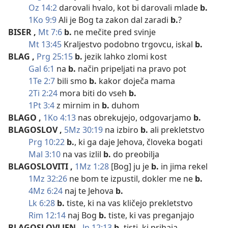
Oz 14:2
darovali hvalo, kot bi darovali mlade
b.
1Ko 9:9
Ali je Bog ta zakon dal zaradi
b.
?
BISER
,
Mt 7:6
b.
ne mečite pred svinje
Mt 13:45
Kraljestvo podobno trgovcu, iskal
b.
BLAG
,
Prg 25:15
b.
jezik lahko zlomi kost
Gal 6:1
na
b.
način pripeljati na pravo pot
1Te 2:7
bili smo
b.
kakor doječa mama
2Ti 2:24
mora biti do vseh
b.
1Pt 3:4
z mirnim in
b.
duhom
BLAGO
,
1Ko 4:13
nas obrekujejo, odgovarjamo
b.
BLAGOSLOV
,
5Mz 30:19
na izbiro
b.
ali prekletstvo
Prg 10:22
b.
, ki ga daje Jehova, človeka bogati
Mal 3:10
na vas izlil
b.
do preobilja
BLAGOSLOVITI
,
1Mz 1:28
[Bog] ju je
b.
in jima rekel
1Mz 32:26
ne bom te izpustil, dokler me ne
b.
4Mz 6:24
naj te Jehova
b.
Lk 6:28
b.
tiste, ki na vas kličejo prekletstvo
Rim 12:14
naj Bog
b.
tiste, ki vas preganjajo
BLAGOSLOVLJEN
,
Jn 12:13
b.
tisti, ki prihaja