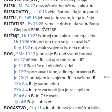
BLISK
,
Mt 24:27
navzočnost bo očitna kakor
b.
BLISKOVITO
,
Lk 10:18
videl Satana, da je
b.
padel
BLIZU
,
Ps 145:18
Jehova je
b.
vsem, ki ga kličejo
BLIŽATI SE
,
Ps 73:28
zame je dobro, da se
b.
Bogu
Glej tudi PRIBLIŽATI SE.
BLIŽNJI
,
Lk 10:27
b.
imej rad kakor samega sebe
Lk 10:36
Kdo od teh treh se je izkazal
b.
?
Rim 15:2
naj vsak svojemu
b.
dela dobro
BOG
,
5Mz 10:17
Jehova je
B.
nad vsemi bogovi
Mt 27:46
Moj
B.
, zakaj si me zapustil?
Jn 1:18
B.
ni še nikoli nihče videl
Jn 17:3
spoznavati tebe, edinega pravega
B.
Jn 20:17
odhajam k svojemu
B.
in vašemu
B.
1Ko 8:4
B.
je samo eden
2Ko 4:4
b.
te stvarnosti jim je zaslepil um
Ef 4:6
en
B.
in Oče vseh
1Jn 4:8
B.
je ljubezen
BOGASTVO
,
Prg 11:4
b.
ob dnevu jeze nič koristilo