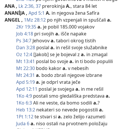
ANA
,
Lk 2:36, 37
prerokinja
A.
, stara 84 let
ANANÍJA
,
Apd 5:1
A.
in njegova žena Safíra
ANGEL
,
1Mz 28:12
po njih vzpenjali in spuščali
a.
2Kr 19:35
a.
je pobil 185.000 vojakov
Job 4:18
pri svojih
a.
išče napake
Ps 34:7
Jehovov
a.
tabori okrog tistih
Dan 3:28
poslal
a.
in rešil svoje služabnike
Oz 12:4
[Jakob] se je bojeval z
a.
in zmagal
Mt 13:41
poslal bo svoje
a.
in ti bodo populili
Mt 22:30
bodo kakor
a.
v nebesih
Mt 24:31
a.
bodo zbrali njegove izbrane
Apd 5:19
a.
je odprl vrata ječe
Apd 12:11
poslal je svojega
a.
in me rešil
1Ko 4:9
postali smo gledališka predstava
a.
1Ko 6:3
Ali ne veste, da bomo sodili
a.
?
Heb 13:2
nekateri so nevede pogostili
a.
1Pt 1:12
te stvari si
a.
zelo želijo razumeti
Juda 6
a.
niso ostali na prvotnem položaju