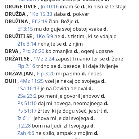
DRUGE OVCE
,
Jn 10:16
imam še
d.
, ki niso iz te staje
DRUŽBA
,
1Ko 15:33
slaba
d.
pokvari
DRUŽINA
,
Ef 2:19
člani Božje
d.
Ef 3:15
mu dolguje svoj obstoj vsaka
d.
DRUŽITI SE
,
1Ko 5:9
ne
d.
s tistimi, ki se vdajajo
2Te 3:14
nehajte se
d.
z njim
DRVA
,
Prg 26:20
ko zmanjka
d.
, ogenj ugasne
DRŽATI SE
,
1Mz 2:24
zapustil mamo ter se
d.
žene
Flp 2:16
trdno se
d.
besede, ki daje življenje
DRŽAVLJAN
,
Flp 3:20
mi pa smo
d.
nebes
DUH
,
4Mz 11:25
vzel je nekaj od svojega
d.
1Sa 16:13
je na Davida deloval
d.
2Sa 23:2
po meni je govoril Jehovov
d.
Ps 51:10
daj mi novega, neomajnega
d.
Ps 51:17
žrtev, ki je Bogu všeč, je strt
d.
Iz 61:1
Jehova mi je dal svojega
d.
Jl 2:28
bom na ljudi izlil svojega
d.
Zah 4:6
ne s silo, ampak z mojim
d.