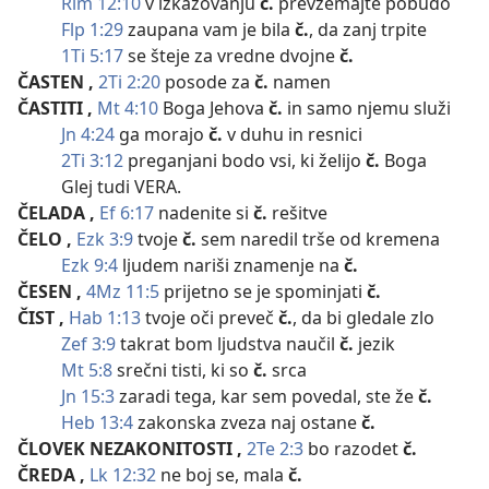
Rim 12:10
v izkazovanju
č.
prevzemajte pobudo
Flp 1:29
zaupana vam je bila
č.
, da zanj trpite
1Ti 5:17
se šteje za vredne dvojne
č.
ČASTEN
,
2Ti 2:20
posode za
č.
namen
ČASTITI
,
Mt 4:10
Boga Jehova
č.
in samo njemu služi
Jn 4:24
ga morajo
č.
v duhu in resnici
2Ti 3:12
preganjani bodo vsi, ki želijo
č.
Boga
Glej tudi VERA.
ČELADA
,
Ef 6:17
nadenite si
č.
rešitve
ČELO
,
Ezk 3:9
tvoje
č.
sem naredil trše od kremena
Ezk 9:4
ljudem nariši znamenje na
č.
ČESEN
,
4Mz 11:5
prijetno se je spominjati
č.
ČIST
,
Hab 1:13
tvoje oči preveč
č.
, da bi gledale zlo
Zef 3:9
takrat bom ljudstva naučil
č.
jezik
Mt 5:8
srečni tisti, ki so
č.
srca
Jn 15:3
zaradi tega, kar sem povedal, ste že
č.
Heb 13:4
zakonska zveza naj ostane
č.
ČLOVEK NEZAKONITOSTI
,
2Te 2:3
bo razodet
č.
ČREDA
,
Lk 12:32
ne boj se, mala
č.