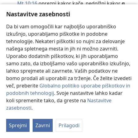
Mt 10:16
oprezni kakor kače, nedolžni kakor
g.
GOMÓRA
,
1Mz 19:24
na
G.
začela deževati žveplo in
Nastavitve zasebnosti
GORA
,
Ps 24:3
Kdo se sme povzpeti na Jehovovo
g.
?
Iz 2:3
povzpnimo se na Jehovovo
g.
Da bi vam omogočili kar najboljšo uporabniško
Iz 11:9
po vsej moji sveti
g.
ne bo nič hudega
izkušnjo, uporabljamo piškotke in podobne
Dan 2:35
postal velika
g.
in napolnil zemljo
tehnologije. Nekateri piškotki so nujni za delovanje
GORČIČEN
,
Lk 13:19
podobno je
g.
zrnu
našega spletnega mesta in jih ni možno zavrniti.
GOREČ
,
Tit 2:14
da bi bili
g.
za dobra dela
Uporabo dodatnih piškotkov, ki jih uporabljamo
GOREČE
,
Rim 10:2
g.
služijo Bogu, toda ne po
samo zato, da izboljšamo vašo uporabniško izkušnjo,
Glej tudi VNETO.
lahko sprejmete ali zavrnete. Vaših podatkov ne
GOREČNOST
,
Ps 69:9
g.
za tvojo hišo me razvnema
bomo prodali ali uporabili za trženje. Če želite izvedeti
Iz 37:32
to bom v svoji
g.
naredil jaz, Jehova
več, preberite
Globalno politiko uporabe piškotkov in
Rim 12:11
naj vas sveti duh napolnjuje z
g.
podobnih tehnologij
. Svoje nastavitve lahko kadar
GORJE
,
Iz 5:20
g.
tistim, ki dobremu pravijo slabo
koli spremenite tako, da greste na
Nastavitve
1Ko 9:16
G.
, če dobre novice ne bi oznanjal!
zasebnosti
.
Pr
Raz 12:12
g.
vama, zemlja in morje
Vs
GORSKI
,
1Mz 7:20
g.
vrhovi pod vodo
Sprejmi
Zavrni
Prilagodi
GOSPOD
,
5Mz 10:17
Jehova je
G.
nad vsemi
g.
Mt 7:22
G.
,
G.
, ali nismo v tvojem imenu