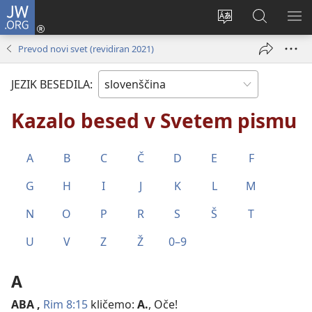
JW.ORG
Prijava
(odpre
Spremeni
Iskanje
PO
novo
jezik
po
ME
Prevod novi svet (revidiran 2021)
okno)
spletnega
JW.ORG
mesta
JEZIK BESEDILA:
Kazalo besed v Svetem pismu
A
B
C
Č
D
E
F
G
H
I
J
K
L
M
N
O
P
R
S
Š
T
U
V
Z
Ž
0–9
A
ABA
,
Rim 8:15
kličemo:
A.
, Oče!