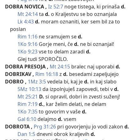
DOBRA NOVICA
,
Iz 52:7
noge tistega, ki prinaša
d.
Mt 24:14
ta
d.
o Kraljestvu se bo oznanjala
Lk 4:43
d.
moram oznaniti, ker sem bil za to
poslan
Rim 1:16
ne sramujem se
d.
1Ko 9:16
Gorje meni, če
d.
ne bi oznanjal!
1Ko 9:23
vse to delam zaradi
d.
Glej tudi SPOROČILO.
DOBRA PRESOJA
,
Mt 24:15
bralec naj uporabi
d.
DOBRIKAV
,
Rim 16:18
z
d.
besedami zapeljujejo
DOBRO
,
1Mz 3:5
vedela bi, kaj je
d.
in kaj slabo
5Mz 10:13
da izpolnjuješ zapovedi, tebi v
d.
Mt 25:21
D.
si opravil, dobri in zvesti suženj!
Rim 7:19
d.
, kar želim delati, ne delam
1Ko 7:35
to govorim v vaše
d.
Gal 6:10
delajmo
d.
vsem
DOBROTA
,
Prg 31:26
pri govorjenju jo vodi zakon
d.
Dan 1:5
dnevni obrok kraljevih
d.