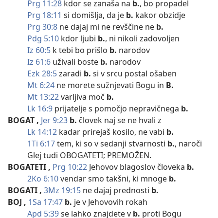
Prg 11:28
kdor se zanaša na
b.
, bo propadel
Prg 18:11
si domišlja, da je
b.
kakor obzidje
Prg 30:8
ne dajaj mi ne revščine ne
b.
Pdg 5:10
kdor ljubi
b.
, ni nikoli zadovoljen
Iz 60:5
k tebi bo prišlo
b.
narodov
Iz 61:6
uživali boste
b.
narodov
Ezk 28:5
zaradi
b.
si v srcu postal ošaben
Mt 6:24
ne morete sužnjevati Bogu in
B.
Mt 13:22
varljiva moč
b.
Lk 16:9
prijatelje s pomočjo nepravičnega
b.
BOGAT
,
Jer 9:23
b.
človek naj se ne hvali z
Lk 14:12
kadar prirejaš kosilo, ne vabi
b.
1Ti 6:17
tem, ki so v sedanji stvarnosti
b.
, naroči
Glej tudi OBOGATETI; PREMOŽEN.
BOGATETI
,
Prg 10:22
Jehovov blagoslov človeka
b.
2Ko 6:10
vendar smo takšni, ki mnoge
b.
BOGATI
,
3Mz 19:15
ne dajaj prednosti
b.
BOJ
,
1Sa 17:47
b.
je v Jehovovih rokah
Apd 5:39
se lahko znajdete v
b.
proti Bogu