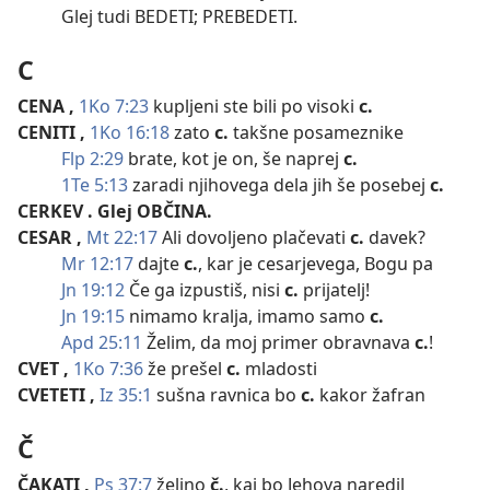
Glej tudi BEDETI; PREBEDETI.
C
CENA
,
1Ko 7:23
kupljeni ste bili po visoki
c.
CENITI
,
1Ko 16:18
zato
c.
takšne posameznike
Flp 2:29
brate, kot je on, še naprej
c.
1Te 5:13
zaradi njihovega dela jih še posebej
c.
CERKEV
. Glej OBČINA.
CESAR
,
Mt 22:17
Ali dovoljeno plačevati
c.
davek?
Mr 12:17
dajte
c.
, kar je cesarjevega, Bogu pa
Jn 19:12
Če ga izpustiš, nisi
c.
prijatelj!
Jn 19:15
nimamo kralja, imamo samo
c.
Apd 25:11
Želim, da moj primer obravnava
c.
!
CVET
,
1Ko 7:36
že prešel
c.
mladosti
CVETETI
,
Iz 35:1
sušna ravnica bo
c.
kakor žafran
Č
ČAKATI
,
Ps 37:7
željno
č.
, kaj bo Jehova naredil