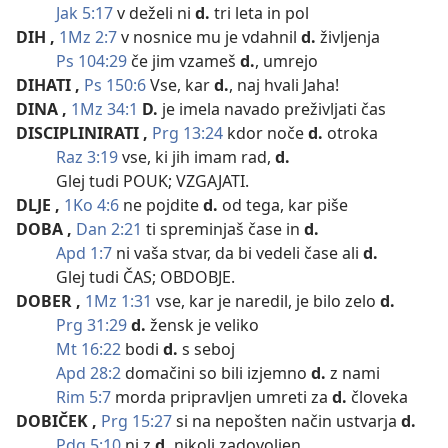
Jak 5:17
v deželi ni
d.
tri leta in pol
DIH
,
1Mz 2:7
v nosnice mu je vdahnil
d.
življenja
Ps 104:29
če jim vzameš
d.
, umrejo
DIHATI
,
Ps 150:6
Vse, kar
d.
, naj hvali Jaha!
DINA
,
1Mz 34:1
D.
je imela navado preživljati čas
DISCIPLINIRATI
,
Prg 13:24
kdor noče
d.
otroka
Raz 3:19
vse, ki jih imam rad,
d.
Glej tudi POUK; VZGAJATI.
DLJE
,
1Ko 4:6
ne pojdite
d.
od tega, kar piše
DOBA
,
Dan 2:21
ti spreminjaš čase in
d.
Apd 1:7
ni vaša stvar, da bi vedeli čase ali
d.
Glej tudi ČAS; OBDOBJE.
DOBER
,
1Mz 1:31
vse, kar je naredil, je bilo zelo
d.
Prg 31:29
d.
žensk je veliko
Mt 16:22
bodi
d.
s seboj
Apd 28:2
domačini so bili izjemno
d.
z nami
Rim 5:7
morda pripravljen umreti za
d.
človeka
DOBIČEK
,
Prg 15:27
si na nepošten način ustvarja
d.
Pdg 5:10
ni z
d.
nikoli zadovoljen