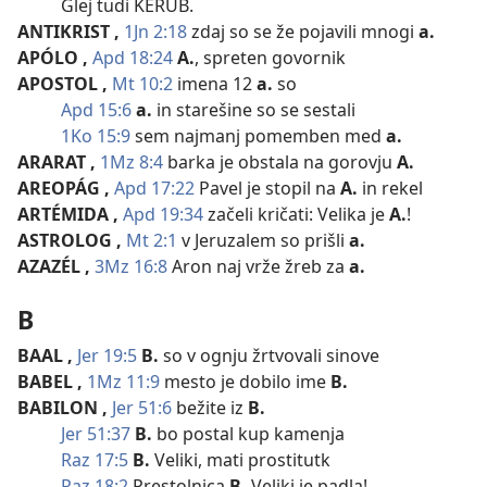
Glej tudi KERUB.
ANTIKRIST
,
1Jn 2:18
zdaj so se že pojavili mnogi
a.
APÓLO
,
Apd 18:24
A.
, spreten govornik
APOSTOL
,
Mt 10:2
imena 12
a.
so
Apd 15:6
a.
in starešine so se sestali
1Ko 15:9
sem najmanj pomemben med
a.
ARARAT
,
1Mz 8:4
barka je obstala na gorovju
A.
AREOPÁG
,
Apd 17:22
Pavel je stopil na
A.
in rekel
ARTÉMIDA
,
Apd 19:34
začeli kričati: Velika je
A.
!
ASTROLOG
,
Mt 2:1
v Jeruzalem so prišli
a.
AZAZÉL
,
3Mz 16:8
Aron naj vrže žreb za
a.
B
BAAL
,
Jer 19:5
B.
so v ognju žrtvovali sinove
BABEL
,
1Mz 11:9
mesto je dobilo ime
B.
BABILON
,
Jer 51:6
bežite iz
B.
Jer 51:37
B.
bo postal kup kamenja
Raz 17:5
B.
Veliki, mati prostitutk
Raz 18:2
Prestolnica
B.
Veliki je padla!