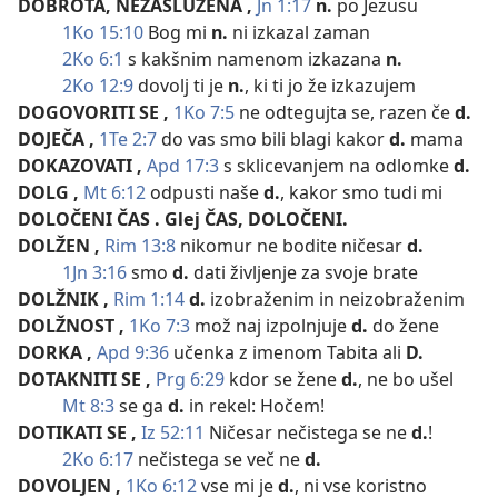
DOBROTA, NEZASLUŽENA
,
Jn 1:17
n.
po Jezusu
1Ko 15:10
Bog mi
n.
ni izkazal zaman
2Ko 6:1
s kakšnim namenom izkazana
n.
2Ko 12:9
dovolj ti je
n.
, ki ti jo že izkazujem
DOGOVORITI SE
,
1Ko 7:5
ne odtegujta se, razen če
d.
DOJEČA
,
1Te 2:7
do vas smo bili blagi kakor
d.
mama
DOKAZOVATI
,
Apd 17:3
s sklicevanjem na odlomke
d.
DOLG
,
Mt 6:12
odpusti naše
d.
, kakor smo tudi mi
DOLOČENI ČAS
. Glej ČAS, DOLOČENI.
DOLŽEN
,
Rim 13:8
nikomur ne bodite ničesar
d.
1Jn 3:16
smo
d.
dati življenje za svoje brate
DOLŽNIK
,
Rim 1:14
d.
izobraženim in neizobraženim
DOLŽNOST
,
1Ko 7:3
mož naj izpolnjuje
d.
do žene
DORKA
,
Apd 9:36
učenka z imenom Tabita ali
D.
DOTAKNITI SE
,
Prg 6:29
kdor se žene
d.
, ne bo ušel
Mt 8:3
se ga
d.
in rekel: Hočem!
DOTIKATI SE
,
Iz 52:11
Ničesar nečistega se ne
d.
!
2Ko 6:17
nečistega se več ne
d.
DOVOLJEN
,
1Ko 6:12
vse mi je
d.
, ni vse koristno