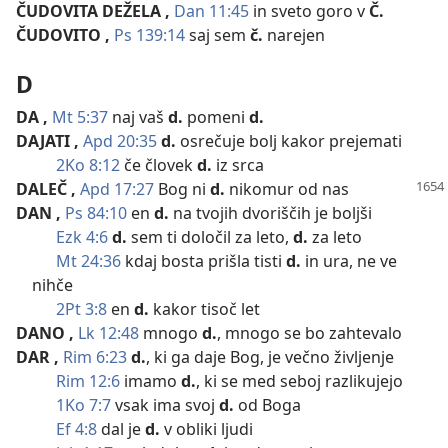
ČUDOVITA DEŽELA
,
Dan 11:45
in sveto goro v
Č.
ČUDOVITO
,
Ps 139:14
saj sem
č.
narejen
D
DA
,
Mt 5:37
naj vaš
d.
pomeni
d.
DAJATI
,
Apd 20:35
d.
osrečuje bolj kakor prejemati
2Ko 8:12
če človek
d.
iz srca
DALEČ
,
Apd 17:27
Bog ni
d.
nikomur od nas
DAN
,
Ps 84:10
en
d.
na tvojih dvoriščih je boljši
Ezk 4:6
d.
sem ti določil za leto,
d.
za leto
Mt 24:36
kdaj bosta prišla tisti
d.
in ura, ne ve
nihče
2Pt 3:8
en
d.
kakor tisoč let
DANO
,
Lk 12:48
mnogo
d.
, mnogo se bo zahtevalo
DAR
,
Rim 6:23
d.
, ki ga daje Bog, je večno življenje
Rim 12:6
imamo
d.
, ki se med seboj razlikujejo
1Ko 7:7
vsak ima svoj
d.
od Boga
Ef 4:8
dal je
d.
v obliki ljudi