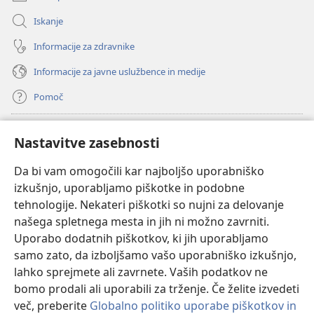
Iskanje
Informacije za zdravnike
Informacije za javne uslužbence in medije
Pomoč
Doniranje
(odpre
Nastavitve zasebnosti
novo
okno)
Da bi vam omogočili kar najboljšo uporabniško
Watchtowerjeva SPLETNA KNJIŽNICA™
(odpre
izkušnjo, uporabljamo piškotke in podobne
novo
®
JW Hub
tehnologije. Nekateri piškotki so nujni za delovanje
okno)
(odpre
našega spletnega mesta in jih ni možno zavrniti.
novo
®
JW Library
okno)
Uporabo dodatnih piškotkov, ki jih uporabljamo
samo zato, da izboljšamo vašo uporabniško izkušnjo,
Watchtower Library
lahko sprejmete ali zavrnete. Vaših podatkov ne
bomo prodali ali uporabili za trženje. Če želite izvedeti
več, preberite
Globalno politiko uporabe piškotkov in