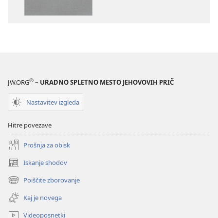
pismo
pismo
–
–
prevod
prevod
novi
novi
svet
svet
(revidirano
(revidirano
2021)
2021)
®
JW.ORG
– URADNO SPLETNO MESTO JEHOVOVIH PRIČ
Nastavitev izgleda
Hitre povezave
Prošnja za obisk
Iskanje shodov
(odpre
novo
Poiščite zborovanje
(odpre
okno)
novo
Kaj je novega
okno)
Videoposnetki