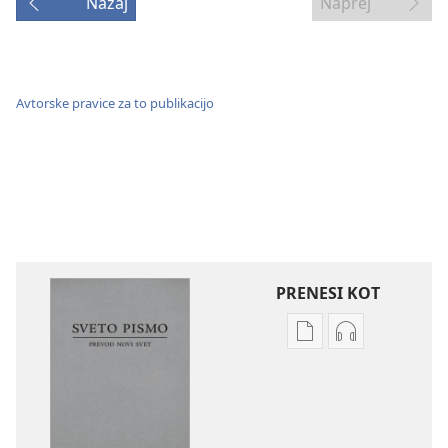
Nazaj
Naprej
Avtorske pravice za to publikacijo
PRENESI KOT
Možnosti
Možnosti
prenosa
prenosa
za
zvočnih
publikacije
posnetkov
Sveto
Sveto