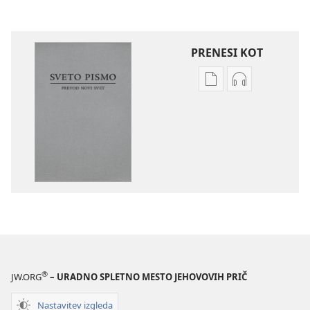
PRENESI KOT
Možnosti
Možnosti
prenosa
prenosa
za
zvočnih
publikacije
posnetkov
Sveto
Sveto
pismo
pismo
–
–
prevod
prevod
novi
novi
svet
svet
(revidirano
(revidirano
2021)
2021)
®
JW.ORG
– URADNO SPLETNO MESTO JEHOVOVIH PRIČ
Nastavitev izgleda