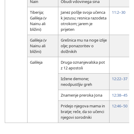
Nain
Obudi vdovinega sina
Tiberija;
Janez pošlje svoja učenca
11:2–30
Galileja (v
k Jezusu; resnica razodeta
Nainu ali
otrokom; jarem je
bližini)
prijeten
Galileja (v
Grešnica mu na noge izlije
Nainu ali
olje; ponazoritev o
bližini)
dolžnikih
Galileja
Druga oznanjevalska pot
z 12 apostoli
Izžene demone;
12:22–37
neodpustljiv greh
Znamenje preroka Jona
12:38–45
Pridejo njegova mama in
12:46–50
bratje; reče, da so učenci
njegovi sorodniki