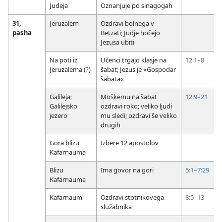
Judeja
Oznanjuje po sinagogah
31,
Jeruzalem
Ozdravi bolnega v
pasha
Betzati; Judje hočejo
Jezusa ubiti
Na poti iz
Učenci trgajo klasje na
12:1–8
Jeruzalema (?)
šabat; Jezus je »Gospodar
šabata«
Galileja;
Moškemu na šabat
12:9–21
Galilejsko
ozdravi roko; veliko ljudi
jezero
mu sledi; ozdravi še veliko
drugih
Gora blizu
Izbere 12 apostolov
Kafarnauma
Blizu
Ima govor na gori
5:1–7:29
Kafarnauma
Kafarnaum
Ozdravi stotnikovega
8:5–13
služabnika