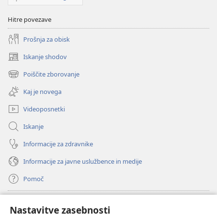
Hitre povezave
Prošnja za obisk
Iskanje shodov
(odpre
novo
Poiščite zborovanje
(odpre
okno)
novo
Kaj je novega
okno)
Videoposnetki
Iskanje
Informacije za zdravnike
Informacije za javne uslužbence in medije
Pomoč
Doniranje
(odpre
Nastavitve zasebnosti
novo