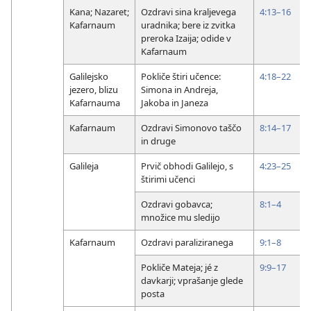
Kana; Nazaret;
Ozdravi sina kraljevega
4:13–16
Kafarnaum
uradnika; bere iz zvitka
preroka Izaija; odide v
Kafarnaum
Galilejsko
Pokliče štiri učence:
4:18–22
jezero, blizu
Simona in Andreja,
Kafarnauma
Jakoba in Janeza
Kafarnaum
Ozdravi Simonovo taščo
8:14–17
in druge
Galileja
Prvič obhodi Galilejo, s
4:23–25
štirimi učenci
Ozdravi gobavca;
8:1–4
množice mu sledijo
Kafarnaum
Ozdravi paraliziranega
9:1–8
Pokliče Mateja; jé z
9:9–17
davkarji; vprašanje glede
posta