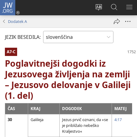
JW.ORG
Prijava
(odpre
Spremeni
Iskanje
PO
novo
jezik
po
ME
Dodatek A
okno)
spletnega
JW.ORG
mesta
JEZIK BESEDILA:
A7-C
Poglavitnejši dogodki iz
Jezusovega življenja na zemlji
– Jezusovo delovanje v Galileji
(1. del)
ČAS
KRAJ
DOGODEK
MATEJ
30
Galileja
Jezus prvič oznani, da »se
4:17
je približalo nebeško
Kraljestvo«