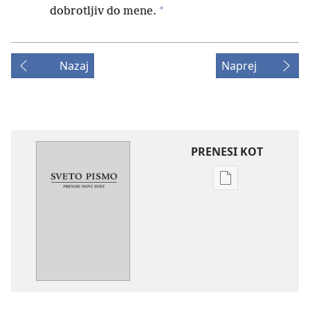
+
dobrotljiv do mene.
Nazaj
Naprej
PRENESI KOT
Možnosti
prenosa
za
publikacije
Sveto
pismo
–
prevod