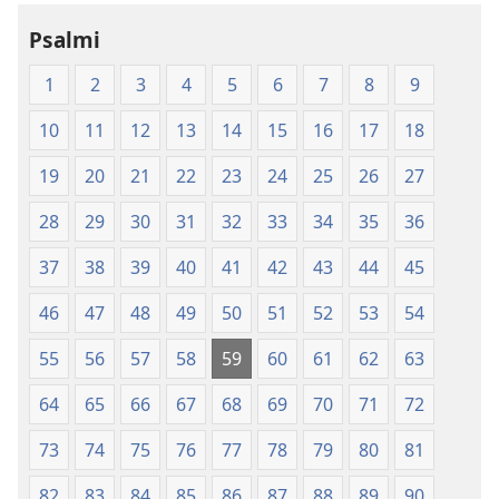
novi
Psalmi
svet
(izdano 2009)
1
2
3
4
5
6
7
8
9
10
11
12
13
14
15
16
17
18
19
20
21
22
23
24
25
26
27
28
29
30
31
32
33
34
35
36
37
38
39
40
41
42
43
44
45
46
47
48
49
50
51
52
53
54
55
56
57
58
59
60
61
62
63
64
65
66
67
68
69
70
71
72
73
74
75
76
77
78
79
80
81
82
83
84
85
86
87
88
89
90