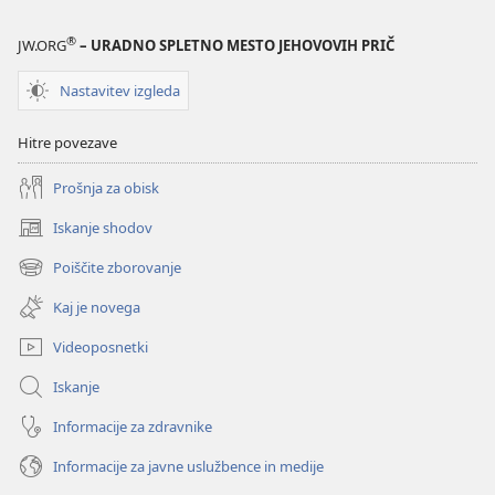
®
JW.ORG
– URADNO SPLETNO MESTO JEHOVOVIH PRIČ
Nastavitev izgleda
Hitre povezave
Prošnja za obisk
Iskanje shodov
(odpre
novo
Poiščite zborovanje
(odpre
okno)
novo
Kaj je novega
okno)
Videoposnetki
Iskanje
Informacije za zdravnike
Informacije za javne uslužbence in medije