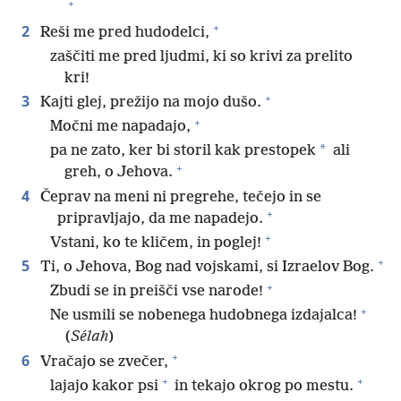
+
+
2
Reši me pred hudodelci,
zaščiti me pred ljudmi, ki so krivi za prelito
kri!
+
3
Kajti glej, prežijo na mojo dušo.
+
Močni me napadajo,
*
pa ne zato, ker bi storil kak prestopek
ali
+
greh, o Jehova.
4
Čeprav na meni ni pregrehe, tečejo in se
+
pripravljajo, da me napadejo.
+
Vstani, ko te kličem, in poglej!
+
5
Ti, o Jehova, Bog nad vojskami, si Izraelov Bog.
+
Zbudi se in preišči vse narode!
+
Ne usmili se nobenega hudobnega izdajalca!
(
Sélah
)
+
6
Vračajo se zvečer,
+
+
lajajo kakor psi
in tekajo okrog po mestu.