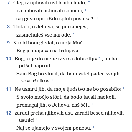
+
7
Glej, iz njihovih ust bruha húdo,
+
na njihovih ustnicah so meči,
+
saj govorijo: »Kdo sploh posluša?«
+
8
Toda ti, o Jehova, se jim smeješ,
+
zasmehuješ vse narode.
+
9
K tebi bom gledal, o moja Moč.
+
Bog je moja varna trdnjava.
10
*
Bog, ki je do mene iz srca dobrotljiv
, mi bo
+
prišel naproti.
Sam Bog bo storil, da bom videl padec svojih
+
sovražnikov.
+
11
Ne usmrti jih, da moje ljudstvo ne bo pozabilo!
+
S svojo močjo stôri, da bodo tavali naokoli,
+
premagaj jih, o Jehova, naš ščit,
12
zaradi greha njihovih ust, zaradi besed njihovih
+
ustnic!
+
Naj se ujamejo v svojem ponosu,