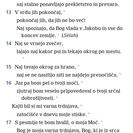
saj stalno ponavljajo prekletstvo in prevaro.
+
13
V srdu jih pokončaj,
pokončaj jih, da jih ne bo več!
Naj spoznajo, da Bog vlada v Jakobu in vse do
+
koncev zemlje.
(
Sélah
)
14
Naj se vrnejo zvečer,
lajajo naj kakor psi in tekajo okrog po mestu.
+
+
15
Naj tavajo okrog za hrano,
+
naj se ne nasitijo niti ne najdejo prenočišča.
+
16
Jaz pa bom pel o tvoji moči,
zjutraj bom veselo pripovedoval o tvoji srčni
+
dobrotljivosti.
+
Kajti bil si mi varna trdnjava,
+
zatočišče v dnevu moje stiske.
+
17
S pesmijo te bom hvalil, o moja Moč.
Bog je moja varna trdnjava, Bog, ki je iz srca