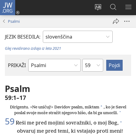
JW.ORG
Prijava
(odpre
Spremeni
Iskanje
PO
novo
jezik
po
ME
Psalmi
okno)
spletnega
JW.ORG
mesta
JEZIK BESEDILA:
Glej revidirano izdajo iz leta 2021
Poglavje
PRIKAŽI
Po
svetopisemski
knjigi
Psalm
59:1–17
*
Dirigentu. »Ne uničuj!« Davidov psalm, miktam
, ko je Savel
+
poslal svoje može stražit njegovo hišo, da bi ga umorili.
59
+
Reši me pred mojimi sovražniki, o moj Bog,
obvaruj me pred temi, ki vstajajo proti meni!