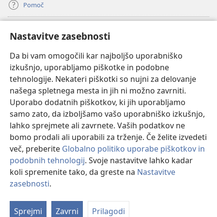
Pomoč
Doniranje
(odpre
Nastavitve zasebnosti
novo
okno)
Da bi vam omogočili kar najboljšo uporabniško
Watchtowerjeva SPLETNA KNJIŽNICA™
(odpre
izkušnjo, uporabljamo piškotke in podobne
novo
®
JW Hub
tehnologije. Nekateri piškotki so nujni za delovanje
okno)
(odpre
našega spletnega mesta in jih ni možno zavrniti.
novo
®
JW Library
okno)
Uporabo dodatnih piškotkov, ki jih uporabljamo
samo zato, da izboljšamo vašo uporabniško izkušnjo,
Watchtower Library
lahko sprejmete ali zavrnete. Vaših podatkov ne
bomo prodali ali uporabili za trženje. Če želite izvedeti
več, preberite
Globalno politiko uporabe piškotkov in
podobnih tehnologij
. Svoje nastavitve lahko kadar
koli spremenite tako, da greste na
Nastavitve
Copyright
© 2026 Watch Tower Bible and Tract Society of Pennsylvania.
POGOJI UPORABE
|
POLITIKA ZASEBNOSTI
|
NASTAVITVE
zasebnosti
.
Pr
ZASEBNOSTI
Vs
Sprejmi
Zavrni
Prilagodi