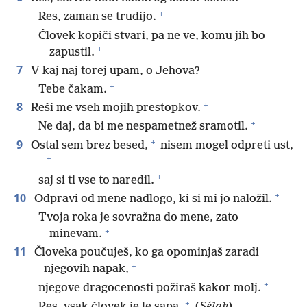
+
Res, zaman se trudijo.
Človek kopiči stvari, pa ne ve, komu jih bo
+
zapustil.
7
V kaj naj torej upam, o Jehova?
+
Tebe čakam.
+
8
Reši me vseh mojih prestopkov.
+
Ne daj, da bi me nespametnež sramotil.
+
9
Ostal sem brez besed,
nisem mogel odpreti ust,
+
+
saj si ti vse to naredil.
+
10
Odpravi od mene nadlogo, ki si mi jo naložil.
Tvoja roka je sovražna do mene, zato
+
minevam.
11
Človeka poučuješ, ko ga opominjaš zaradi
+
njegovih napak,
+
njegove dragocenosti požiraš kakor molj.
+
Res, vsak človek je le sapa.
(
Sélah
)