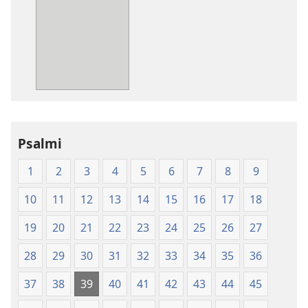
prenosa
za
publikacije
Sveto
pismo
–
prevod
novi
Psalmi
svet
(izdano 2009)
1
2
3
4
5
6
7
8
9
10
11
12
13
14
15
16
17
18
19
20
21
22
23
24
25
26
27
28
29
30
31
32
33
34
35
36
37
38
39
40
41
42
43
44
45