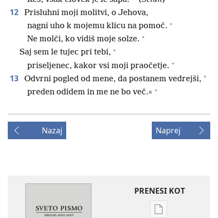
12
Prisluhni moji molitvi, o Jehova,
+
nagni uho k mojemu klicu na pomoč.
+
Ne molči, ko vidiš moje solze.
+
Saj sem le tujec pri tebi,
+
priseljenec, kakor vsi moji praočetje.
+
13
Odvrni pogled od mene, da postanem vedrejši,
+
preden odidem in me ne bo več.«
Nazaj
Naprej
PRENESI KOT
Možnosti