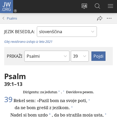
JW.ORG
Prijava
(odpre
Spremeni
Iskanje
PO
novo
jezik
po
ME
Psalmi
okno)
spletnega
JW.ORG
mesta
JEZIK BESEDILA:
Glej revidirano izdajo iz leta 2021
Poglavje
PRIKAŽI
Po
svetopisemski
knjigi
Psalm
39:1–13
+
*
Dirigentu: za jedutun
.
Davidova pesem.
39
+
Rekel sem: »Pazil bom na svoje poti,
+
da ne bom grešil z jezikom.
+
*
Nadel si bom uzdo
, da bo stražila moja usta,