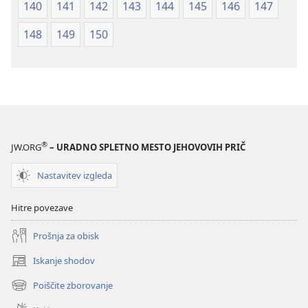
140
141
142
143
144
145
146
147
148
149
150
®
JW.ORG
– URADNO SPLETNO MESTO JEHOVOVIH PRIČ
Nastavitev izgleda
Hitre povezave
Prošnja za obisk
Iskanje shodov
(odpre
novo
Poiščite zborovanje
(odpre
okno)
novo