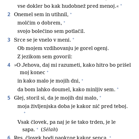
+
vse dokler bo kak hudobnež pred menoj.«
+
2
Onemel sem in utihnil,
+
molčim o dobrem,
svojo bolečino sem potlačil.
+
3
Srce se je vnelo v meni.
Ob mojem vzdihovanju je gorel ogenj.
Z jezikom sem govoril:
4
»O Jehova, daj mi razumeti, kako hitro bo prišel
+
moj konec
+
in kako malo je mojih dni,
+
da bom lahko doumel, kako minljiv sem.
+
5
Glej, storil si, da je mojih dni malo,
moja življenjska doba je kakor nič pred teboj.
+
Vsak človek, pa naj je še tako trden, je le
+
sapa.
(
Sélah
)
+
6
Res, človek hodi naokrog kakor senca.