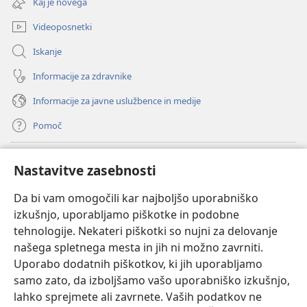
Kaj je novega
okno)
Videoposnetki
Iskanje
Informacije za zdravnike
Informacije za javne uslužbence in medije
Pomoč
Doniranje
(odpre
Nastavitve zasebnosti
novo
okno)
Da bi vam omogočili kar najboljšo uporabniško
Watchtowerjeva SPLETNA KNJIŽNICA™
(odpre
izkušnjo, uporabljamo piškotke in podobne
novo
®
JW Hub
tehnologije. Nekateri piškotki so nujni za delovanje
okno)
(odpre
našega spletnega mesta in jih ni možno zavrniti.
novo
®
JW Library
okno)
Uporabo dodatnih piškotkov, ki jih uporabljamo
samo zato, da izboljšamo vašo uporabniško izkušnjo,
Watchtower Library
lahko sprejmete ali zavrnete. Vaših podatkov ne