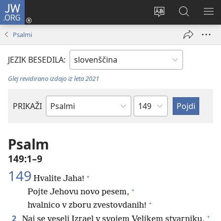
JW.ORG
Prijava
(odpre
Spremeni
Iskanje
PO
novo
jezik
po
ME
Psalmi
okno)
spletnega
JW.ORG
mesta
JEZIK BESEDILA:
Glej revidirano izdajo iz leta 2021
Poglavje
PRIKAŽI
Po
svetopisemski
knjigi
Psalm
149:1–9
149
+
Hvalite Jaha!
+
Pojte Jehovu novo pesem,
+
hvalnico v zboru zvestovdanih!
+
2
Naj se veseli Izrael v svojem Velikem stvarniku,