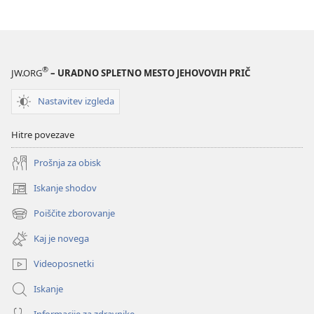
®
JW.ORG
– URADNO SPLETNO MESTO JEHOVOVIH PRIČ
Nastavitev izgleda
Hitre povezave
Prošnja za obisk
Iskanje shodov
(odpre
novo
Poiščite zborovanje
(odpre
okno)
novo
Kaj je novega
okno)
Videoposnetki
Iskanje