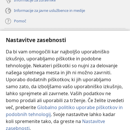
Informacije za zdravnike
Informacije za javne uslužbence in medije
Pomoč
Doniranje
(odpre
Nastavitve zasebnosti
novo
okno)
Da bi vam omogočili kar najboljšo uporabniško
Watchtowerjeva SPLETNA KNJIŽNICA™
(odpre
izkušnjo, uporabljamo piškotke in podobne
novo
®
JW Hub
tehnologije. Nekateri piškotki so nujni za delovanje
okno)
(odpre
našega spletnega mesta in jih ni možno zavrniti.
novo
®
JW Library
okno)
Uporabo dodatnih piškotkov, ki jih uporabljamo
samo zato, da izboljšamo vašo uporabniško izkušnjo,
Watchtower Library
lahko sprejmete ali zavrnete. Vaših podatkov ne
bomo prodali ali uporabili za trženje. Če želite izvedeti
več, preberite
Globalno politiko uporabe piškotkov in
podobnih tehnologij
. Svoje nastavitve lahko kadar
koli spremenite tako, da greste na
Nastavitve
Copyright
© 2026 Watch Tower Bible and Tract Society of Pennsylvania.
POGOJI UPORABE
|
POLITIKA ZASEBNOSTI
|
NASTAVITVE
zasebnosti
.