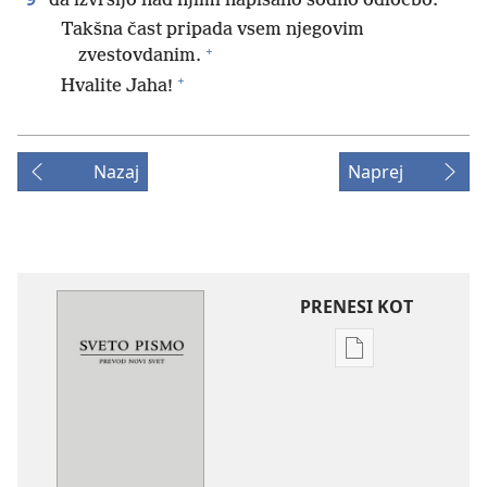
da izvršijo nad njimi napisano sodno odločbo.
Takšna čast pripada vsem njegovim
+
zvestovdanim.
+
Hvalite Jaha!
Nazaj
Naprej
PRENESI KOT
Možnosti
prenosa
za
publikacije
Sveto