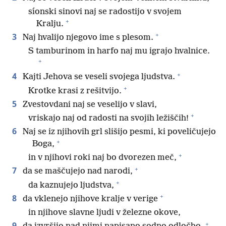
síonski sinovi naj se radostijo v svojem
+
Kralju.
+
3
Naj hvalijo njegovo ime s plesom.
S tamburinom in harfo naj mu igrajo hvalnice.
+
+
4
Kajti Jehova se veseli svojega ljudstva.
+
Krotke krasi z rešitvijo.
5
Zvestovdani naj se veselijo v slavi,
+
vriskajo naj od radosti na svojih ležiščih!
6
Naj se iz njihovih grl slišijo pesmi, ki poveličujejo
+
Boga,
+
in v njihovi roki naj bo dvorezen meč,
+
7
da se maščujejo nad narodi,
+
da kaznujejo ljudstva,
+
8
da vklenejo njihove kralje v verige
in njihove slavne ljudi v železne okove,
+
9