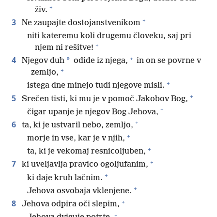
+
živ.
+
3
Ne zaupajte dostojanstvenikom
niti kateremu koli drugemu človeku, saj pri
+
njem ni rešitve!
+
4
*
Njegov duh
odide iz njega,
in on se povrne v
+
zemljo,
+
istega dne minejo tudi njegove misli.
+
5
Srečen tisti, ki mu je v pomoč Jakobov Bog,
+
čigar upanje je njegov Bog Jehova,
+
6
ta, ki je ustvaril nebo, zemljo,
+
morje in vse, kar je v njih,
+
ta, ki je vekomaj resnicoljuben,
+
7
ki uveljavlja pravico ogoljufanim,
+
ki daje kruh lačnim.
+
Jehova osvobaja vklenjene.
+
8
Jehova odpira oči slepim,
+