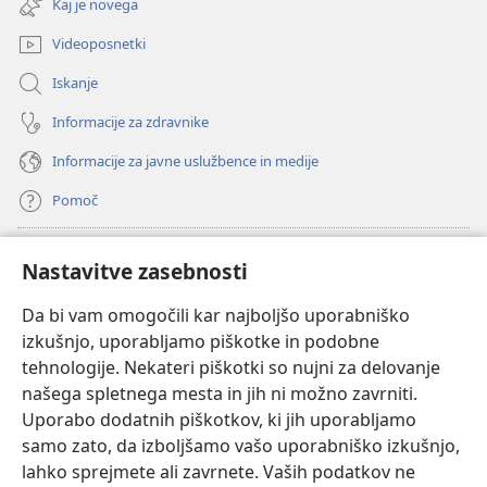
Kaj je novega
okno)
Videoposnetki
Iskanje
Informacije za zdravnike
Informacije za javne uslužbence in medije
Pomoč
Doniranje
(odpre
Nastavitve zasebnosti
novo
okno)
Da bi vam omogočili kar najboljšo uporabniško
Watchtowerjeva SPLETNA KNJIŽNICA™
(odpre
izkušnjo, uporabljamo piškotke in podobne
novo
®
JW Hub
tehnologije. Nekateri piškotki so nujni za delovanje
okno)
(odpre
našega spletnega mesta in jih ni možno zavrniti.
novo
®
JW Library
okno)
Uporabo dodatnih piškotkov, ki jih uporabljamo
samo zato, da izboljšamo vašo uporabniško izkušnjo,
Watchtower Library
lahko sprejmete ali zavrnete. Vaših podatkov ne