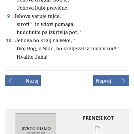
Jehova dviguje potrte,
+
Jehova ljubi pravične.
+
9
Jehova varuje tujce,
+
*
siroti
in vdovi pomaga,
+
hudobnim pa izkrivlja pot.
+
10
Jehova bo kralj na veke,
+
tvoj Bog, o Síon, bo kraljeval iz roda v rod!
+
Hvalite Jaha!
Nazaj
Naprej
PRENESI KOT
Možnosti