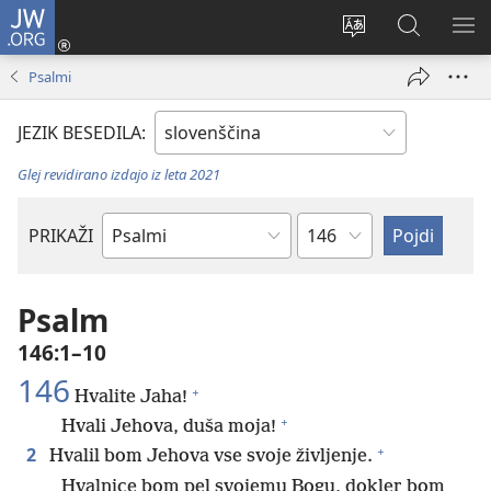
JW.ORG
Prijava
(odpre
Spremeni
Iskanje
PO
novo
jezik
po
ME
Psalmi
okno)
spletnega
JW.ORG
mesta
JEZIK BESEDILA:
Glej revidirano izdajo iz leta 2021
Poglavje
PRIKAŽI
Po
svetopisemski
knjigi
Psalm
146:1–10
146
+
Hvalite Jaha!
+
Hvali Jehova, duša moja!
+
2
Hvalil bom Jehova vse svoje življenje.
Hvalnice bom pel svojemu Bogu, dokler bom