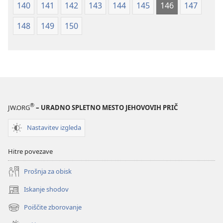
140
141
142
143
144
145
146
147
148
149
150
®
JW.ORG
– URADNO SPLETNO MESTO JEHOVOVIH PRIČ
Nastavitev izgleda
Hitre povezave
Prošnja za obisk
Iskanje shodov
(odpre
novo
Poiščite zborovanje
(odpre
okno)
novo