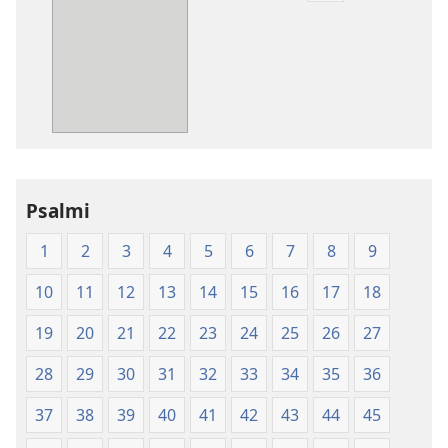
prenosa
za
publikacije
Sveto
pismo
–
prevod
novi
Psalmi
svet
(izdano 2009)
1
2
3
4
5
6
7
8
9
10
11
12
13
14
15
16
17
18
19
20
21
22
23
24
25
26
27
28
29
30
31
32
33
34
35
36
37
38
39
40
41
42
43
44
45