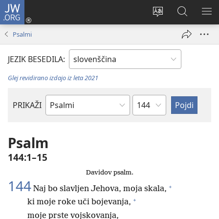
JW.ORG
Prijava
(odpre
Spremeni
Iskanje
PO
novo
jezik
po
ME
Psalmi
okno)
spletnega
JW.ORG
mesta
JEZIK BESEDILA:
Glej revidirano izdajo iz leta 2021
Poglavje
PRIKAŽI
Po
svetopisemski
knjigi
Psalm
144:1–15
Davidov psalm.
144
+
Naj bo slavljen Jehova, moja skala,
+
ki moje roke uči bojevanja,
moje prste vojskovanja,