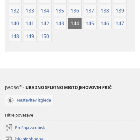
132
133
134
135
136
137
138
139
140
141
142
143
144
145
146
147
148
149
150
®
JW.ORG
– URADNO SPLETNO MESTO JEHOVOVIH PRIČ
Nastavitev izgleda
Hitre povezave
Prošnja za obisk
Iskanje shodov