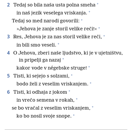
+
2
Tedaj so bila naša usta polna smeha
+
in naš jezik veselega vriskanja.
+
Tedaj so med narodi govorili:
+
»Jehova je zanje storil velike reči!«
+
3
Res, Jehova je za nas storil velike reči,
+
in bili smo veseli.
4
O Jehova, zberi naše ljudstvo, ki je v ujetništvu,
+
in pripelji ga nazaj
+
kakor vode v négebske struge!
+
5
Tisti, ki sejejo s solzami,
+
bodo želi z veselim vriskanjem.
+
6
Tisti, ki odhaja z jokom
+
in vrečo semena v rokah,
+
se bo vračal z veselim vriskanjem,
+
ko bo nosil svoje snope.