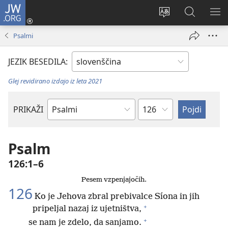
JW.ORG
Prijava
(odpre
Spremeni
Iskanje
PO
novo
jezik
po
ME
Psalmi
okno)
spletnega
JW.ORG
mesta
JEZIK BESEDILA:
Glej revidirano izdajo iz leta 2021
Poglavje
PRIKAŽI
Po
svetopisemski
knjigi
Psalm
126:1–6
Pesem vzpenjajočih.
126
Ko je Jehova zbral prebivalce Síona in jih
+
pripeljal nazaj iz ujetništva,
+
se nam je zdelo, da sanjamo.