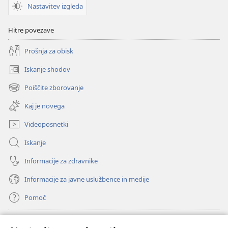
Nastavitev izgleda
Hitre povezave
Prošnja za obisk
Iskanje shodov
(odpre
novo
Poiščite zborovanje
(odpre
okno)
novo
Kaj je novega
okno)
Videoposnetki
Iskanje
Informacije za zdravnike
Informacije za javne uslužbence in medije
Pomoč
Doniranje
(odpre